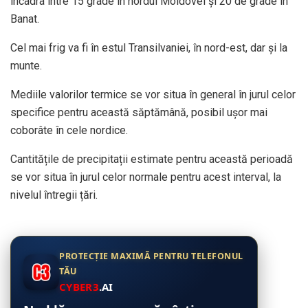
încadra între 15 grade în nordul Moldovei şi 20 de grade în
Banat.
Cel mai frig va fi în estul Transilvaniei, în nord-est, dar şi la
munte.
Mediile valorilor termice se vor situa în general în jurul celor
specifice pentru această săptămână, posibil ușor mai
coborâte în cele nordice.
Cantitățile de precipitații estimate pentru această perioadă
se vor situa în jurul celor normale pentru acest interval, la
nivelul întregii țări.
PROTECȚIE MAXIMĂ PENTRU TELEFONUL
TĂU
CYBER3
.AI