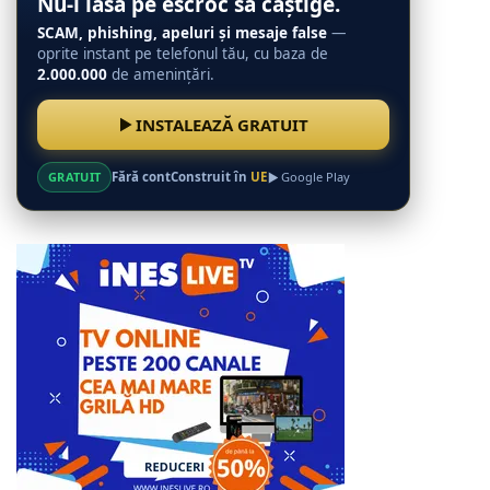
Nu-l lăsa pe escroc să câștige.
SCAM, phishing, apeluri și mesaje false
—
oprite instant pe telefonul tău, cu baza de
2.000.000
de amenințări.
INSTALEAZĂ GRATUIT
GRATUIT
Fără cont
Construit în
UE
Google Play