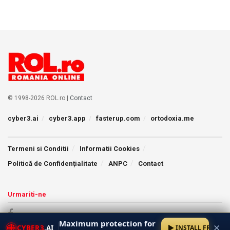
© 1998-2026 ROL.ro |
Contact
cyber3.ai
cyber3.app
fasterup.com
ortodoxia.me
Termeni si Conditii
Informatii Cookies
Politică de Confidențialitate
ANPC
Contact
Urmariti-ne
Maximum protection for
✕
CYBER3
.AI
INSTALL FREE