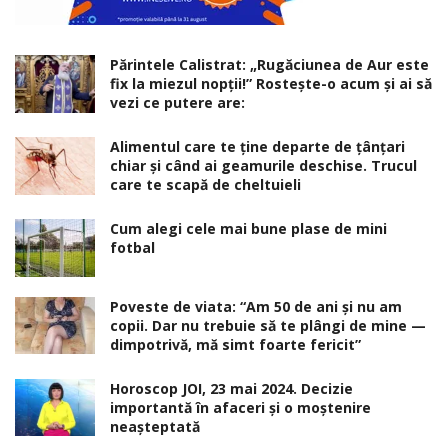
Părintele Calistrat: „Rugăciunea de Aur este
fix la miezul nopţii!” Rosteşte-o acum şi ai să
vezi ce putere are:
Alimentul care te ține departe de țânțari
chiar și când ai geamurile deschise. Trucul
care te scapă de cheltuieli
Cum alegi cele mai bune plase de mini
fotbal
Poveste de viata: “Am 50 de ani și nu am
copii. Dar nu trebuie să te plângi de mine —
dimpotrivă, mă simt foarte fericit”
Horoscop JOI, 23 mai 2024. Decizie
importantă în afaceri şi o moştenire
neaşteptată