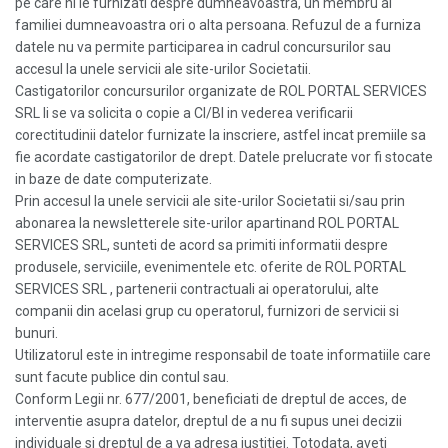
pe care ni le furnizati despre dumneavoastra, un membru al
familiei dumneavoastra ori o alta persoana. Refuzul de a furniza
datele nu va permite participarea in cadrul concursurilor sau
accesul la unele servicii ale site-urilor Societatii.
Castigatorilor concursurilor organizate de ROL PORTAL SERVICES
SRL li se va solicita o copie a CI/BI in vederea verificarii
corectitudinii datelor furnizate la inscriere, astfel incat premiile sa
fie acordate castigatorilor de drept. Datele prelucrate vor fi stocate
in baze de date computerizate.
Prin accesul la unele servicii ale site-urilor Societatii si/sau prin
abonarea la newsletterele site-urilor apartinand ROL PORTAL
SERVICES SRL, sunteti de acord sa primiti informatii despre
produsele, serviciile, evenimentele etc. oferite de ROL PORTAL
SERVICES SRL , partenerii contractuali ai operatorului, alte
companii din acelasi grup cu operatorul, furnizori de servicii si
bunuri.
Utilizatorul este in intregime responsabil de toate informatiile care
sunt facute publice din contul sau.
Conform Legii nr. 677/2001, beneficiati de dreptul de acces, de
interventie asupra datelor, dreptul de a nu fi supus unei decizii
individuale si dreptul de a va adresa justitiei. Totodata, aveti