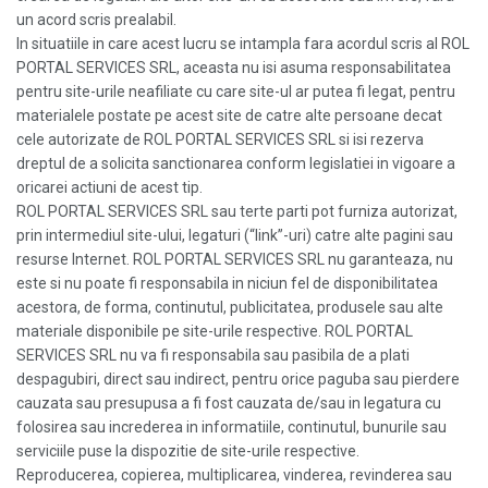
un acord scris prealabil.
In situatiile in care acest lucru se intampla fara acordul scris al ROL
PORTAL SERVICES SRL, aceasta nu isi asuma responsabilitatea
pentru site-urile neafiliate cu care site-ul ar putea fi legat, pentru
materialele postate pe acest site de catre alte persoane decat
cele autorizate de ROL PORTAL SERVICES SRL si isi rezerva
dreptul de a solicita sanctionarea conform legislatiei in vigoare a
oricarei actiuni de acest tip.
ROL PORTAL SERVICES SRL sau terte parti pot furniza autorizat,
prin intermediul site-ului, legaturi (“link”-uri) catre alte pagini sau
resurse Internet. ROL PORTAL SERVICES SRL nu garanteaza, nu
este si nu poate fi responsabila in niciun fel de disponibilitatea
acestora, de forma, continutul, publicitatea, produsele sau alte
materiale disponibile pe site-urile respective. ROL PORTAL
SERVICES SRL nu va fi responsabila sau pasibila de a plati
despagubiri, direct sau indirect, pentru orice paguba sau pierdere
cauzata sau presupusa a fi fost cauzata de/sau in legatura cu
folosirea sau increderea in informatiile, continutul, bunurile sau
serviciile puse la dispozitie de site-urile respective.
Reproducerea, copierea, multiplicarea, vinderea, revinderea sau