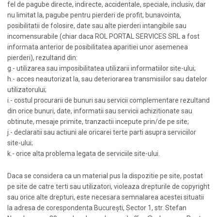
fel de pagube directe, indirecte, accidentale, speciale, inclusiv, dar
nu limitat la, pagube pentru pierderi de profit, bunavointa,
posibilitatii de folosire, date sau alte pierderi intangibile sau
incomensurabile (chiar daca ROL PORTAL SERVICES SRL a fost
informata anterior de posibilitatea aparitiei unor asemenea
pierderi), rezultand din:
g.- utilizarea sau imposibilitatea utilizarii informatiilor site-ului;
h.- acces neautorizat la, sau deteriorarea transmisiilor sau datelor
utilizatorului;
i.- costul procurarii de bunuri sau servicii complementare rezultand
din orice bunuri, date, informatii sau servicii achizitionate sau
obtinute, mesaje primite, tranzactii incepute prin/de pe site;
j.- declaratii sau actiuni ale oricarei terte parti asupra serviciilor
site-ului;
k.- orice alta problema legata de serviciile site-ului.
Daca se considera ca un material pus la dispozitie pe site, postat
pe site de catre terti sau utilizatori, violeaza drepturile de copyright
sau orice alte drepturi, este necesara semnalarea acestei situatii
la adresa de corespondenta Bucureşti, Sector 1, str. Stefan