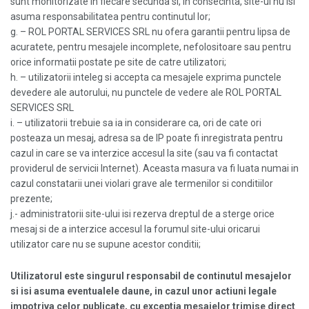
sunt monitorizate in fiecare secunda si, in consecinta, site-ul nu isi
asuma responsabilitatea pentru continutul lor;
g. – ROL PORTAL SERVICES SRL nu ofera garantii pentru lipsa de
acuratete, pentru mesajele incomplete, nefolositoare sau pentru
orice informatii postate pe site de catre utilizatori;
h. – utilizatorii inteleg si accepta ca mesajele exprima punctele
devedere ale autorului, nu punctele de vedere ale ROL PORTAL
SERVICES SRL
i. – utilizatorii trebuie sa ia in considerare ca, ori de cate ori
posteaza un mesaj, adresa sa de IP poate fi inregistrata pentru
cazul in care se va interzice accesul la site (sau va fi contactat
providerul de servicii Internet). Aceasta masura va fi luata numai in
cazul constatarii unei violari grave ale termenilor si conditiilor
prezente;
j.- administratorii site-ului isi rezerva dreptul de a sterge orice
mesaj si de a interzice accesul la forumul site-ului oricarui
utilizator care nu se supune acestor conditii;
Utilizatorul este singurul responsabil de continutul mesajelor
si isi asuma eventualele daune, in cazul unor actiuni legale
impotriva celor publicate, cu exceptia mesajelor trimise direct