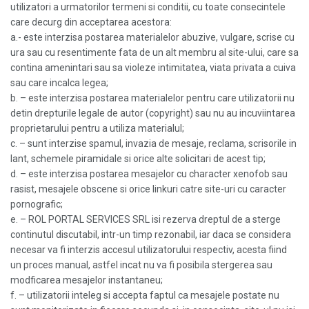
utilizatori a urmatorilor termeni si conditii, cu toate consecintele
care decurg din acceptarea acestora:
a.- este interzisa postarea materialelor abuzive, vulgare, scrise cu
ura sau cu resentimente fata de un alt membru al site-ului, care sa
contina amenintari sau sa violeze intimitatea, viata privata a cuiva
sau care incalca legea;
b. – este interzisa postarea materialelor pentru care utilizatorii nu
detin drepturile legale de autor (copyright) sau nu au incuviintarea
proprietarului pentru a utiliza materialul;
c. – sunt interzise spamul, invazia de mesaje, reclama, scrisorile in
lant, schemele piramidale si orice alte solicitari de acest tip;
d. – este interzisa postarea mesajelor cu character xenofob sau
rasist, mesajele obscene si orice linkuri catre site-uri cu caracter
pornografic;
e. – ROL PORTAL SERVICES SRL isi rezerva dreptul de a sterge
continutul discutabil, intr-un timp rezonabil, iar daca se considera
necesar va fi interzis accesul utilizatorului respectiv, acesta fiind
un proces manual, astfel incat nu va fi posibila stergerea sau
modficarea mesajelor instantaneu;
f. – utilizatorii inteleg si accepta faptul ca mesajele postate nu