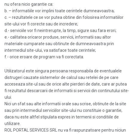
nu ofera nicio garantie ca:
b. – informatiile vor implini toate cerintele dumneavoastra;
c. – rezultatele ce se vor putea obtine din folosirea informatiilor
site-ului vor fi corecte sau de incredere;
d.- serviciile vor fi neintrerupte, la timp, sigure sau fara erori;
e.- calitatea oricaror produse, servicii, informatii sau altor
materiale cumparate sau obtinute de dumneavoastra prin
intermediul site-ului, va satisface toate cerintele;
f.- orice eroare de program va fi corectata.
Utilizatorul este singura persoana responsabila de eventualele
distrugeri cauzate sistemelor de calcul sau retelei de pe care
acceseaza site-ul sau de orice alte pierderi de date, care ar putea
fi rezultatul descarcarii de informatii si servicii din continutului site-
ului.
Nici un sfat sau alte informatii orale sau scrise, obtinute de la site
sau prin intermediul serviciilor site-ului nu constituie o garantie,
daca nu este altfel stipulata expres in termenii si conditiile de
utilizare.
ROL PORTAL SERVICES SRL nu va fi raspunzatoare pentru niciun