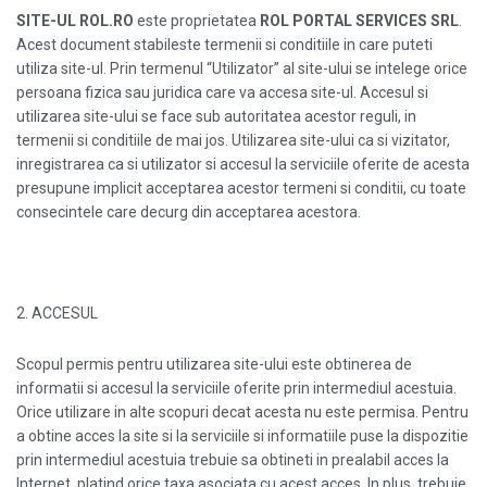
SITE-UL ROL.RO
este proprietatea
ROL PORTAL SERVICES SRL
.
Acest document stabileste termenii si conditiile in care puteti
utiliza site-ul. Prin termenul “Utilizator” al site-ului se intelege orice
persoana fizica sau juridica care va accesa site-ul. Accesul si
utilizarea site-ului se face sub autoritatea acestor reguli, in
termenii si conditiile de mai jos. Utilizarea site-ului ca si vizitator,
inregistrarea ca si utilizator si accesul la serviciile oferite de acesta
presupune implicit acceptarea acestor termeni si conditii, cu toate
consecintele care decurg din acceptarea acestora.
2. ACCESUL
Scopul permis pentru utilizarea site-ului este obtinerea de
informatii si accesul la serviciile oferite prin intermediul acestuia.
Orice utilizare in alte scopuri decat acesta nu este permisa. Pentru
a obtine acces la site si la serviciile si informatiile puse la dispozitie
prin intermediul acestuia trebuie sa obtineti in prealabil acces la
Internet, platind orice taxa asociata cu acest acces. In plus, trebuie