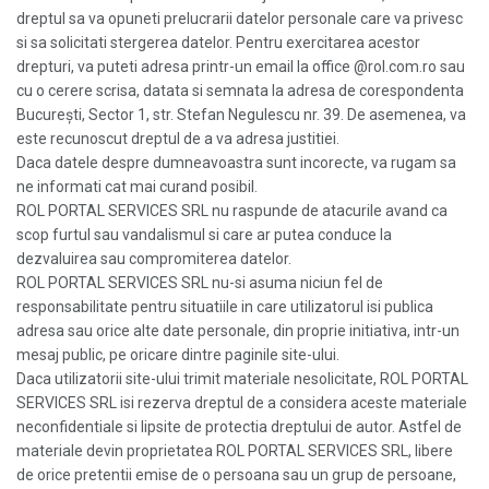
dreptul sa va opuneti prelucrarii datelor personale care va privesc
si sa solicitati stergerea datelor. Pentru exercitarea acestor
drepturi, va puteti adresa printr-un email la office @rol.com.ro sau
cu o cerere scrisa, datata si semnata la adresa de corespondenta
Bucureşti, Sector 1, str. Stefan Negulescu nr. 39. De asemenea, va
este recunoscut dreptul de a va adresa justitiei.
Daca datele despre dumneavoastra sunt incorecte, va rugam sa
ne informati cat mai curand posibil.
ROL PORTAL SERVICES SRL nu raspunde de atacurile avand ca
scop furtul sau vandalismul si care ar putea conduce la
dezvaluirea sau compromiterea datelor.
ROL PORTAL SERVICES SRL nu-si asuma niciun fel de
responsabilitate pentru situatiile in care utilizatorul isi publica
adresa sau orice alte date personale, din proprie initiativa, intr-un
mesaj public, pe oricare dintre paginile site-ului.
Daca utilizatorii site-ului trimit materiale nesolicitate, ROL PORTAL
SERVICES SRL isi rezerva dreptul de a considera aceste materiale
neconfidentiale si lipsite de protectia dreptului de autor. Astfel de
materiale devin proprietatea ROL PORTAL SERVICES SRL, libere
de orice pretentii emise de o persoana sau un grup de persoane,