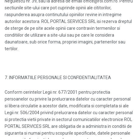
Negulescu nr. 39, sau la adresa de email office@rol.com.ro. Pentru
sectiunile site-ului care pot cuprinde opinii ale cititorilor,
raspunderea asupra continutului opiniilor revine in intregime
autorilor acestora. ROL PORTAL SERVICES SRL isi rezerva dreptul
de sterge de pe site acele opinii care contravin termenilor si
conditiilor de utilizare a site-ului sau pe care le considera
daunatoare, sub orice forma, propriei imagini, partenerilor sau
tertilor.
7. INFORMATIILE PERSONALE SI CONFIDENTIALITATEA
Conform cerintelor Legii nr. 677/2001 pentru protectia
persoanelor cu privire la prelucrarea datelor cu caracter personal
si libera circulatie a acestor date, modificata si completata si ale
Legii nr. 506/2004 privind prelucrarea datelor cu caracter personal
si protectia vietii private in sectorul comunicatiilor electronice ROL
PORTAL SERVICES SRL are obligatia de a administra in conditii de
siguranta si numai pentru scopurile specificate, datele personale