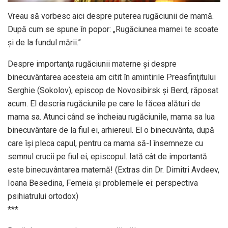
Vreau să vorbesc aici despre puterea rugăciunii de mamă.
După cum se spune în popor: „Rugăciunea mamei te scoate
şi de la fundul mării.”
Despre importanţa rugăciunii materne şi despre
binecuvântarea acesteia am citit în amintirile Preasfinţitului
Serghie (Sokolov), episcop de Novosibirsk şi Berd, răposat
acum. El descria rugăciunile pe care le făcea alături de
mama sa. Atunci când se încheiau rugăciunile, mama sa lua
binecuvântare de la fiul ei, arhiereul. El o binecuvânta, după
care îşi pleca capul, pentru ca mama să-l însemneze cu
semnul crucii pe fiul ei, episcopul. Iată cât de importantă
este binecuvântarea maternă! (Extras din Dr. Dimitri Avdeev,
Ioana Besedina, Femeia și problemele ei: perspectiva
psihiatrului ortodox)
***