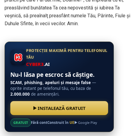
preaslăvind bunătatea Ta cea nepovestită şi iubirea Ta
veşnică, să preaînalţ preasfânt numele Tău, Părinte, Fiule şi
Duhule Sfinte, în vecii vecilor. Amin.
PROTECȚIE MAXIMĂ PENTRU TELEFONUL
TĂU
CYBER3
.AI
Nu-l lăsa pe escroc să câștige.
SCAM, phishing, apeluri și mesaje false
—
oprite instant pe telefonul tău, cu baza de
2.000.000
de amenințări.
INSTALEAZĂ GRATUIT
GRATUIT
Fără cont
Construit în
UE
Google Play