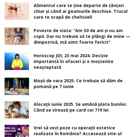
Alimentul care te ține departe de țânțari
chiar și când ai geamurile deschise. Trucul
care te scapă de cheltuieli
Poveste de viata: “Am 50 de ani și nu am
copii. Dar nu trebuie să te plângi de mine —
dimpotrivă, mă simt foarte fericit”
Horoscop JOI, 23 mai 2024. Decizie
importantă în afaceri şi o moştenire
neaşteptată
Moșii de vara 2025: Ce trebuie să dăm de
pomană pe 7 iunie
Alocaţii iunie 2025. Se amână plata banilor.
Când se virează pe card cei 719 lei
Vrei să vezi poze cu operații estetice
realizate în România? Accesează site-ul