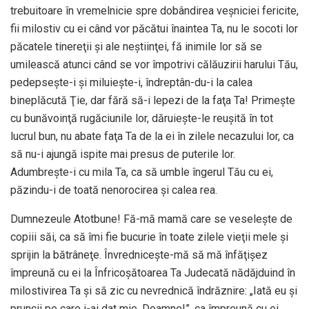
trebuitoare în vremelnicie spre dobândirea veşniciei fericite,
fii milostiv cu ei când vor păcătui înaintea Ta, nu le socoti lor
păcatele tinereţii şi ale neştiinţei, fă inimile lor să se
umilească atunci când se vor împotrivi călăuzirii harului Tău,
pedepseşte-i şi miluieşte-i, îndreptân-du-i la calea
bineplăcută Ţie, dar fără să-i lepezi de la faţa Ta! Primeşte
cu bunăvoinţă rugăciunile lor, dăruieşte-le reuşită în tot
lucrul bun, nu abate faţa Ta de la ei în zilele necazului lor, ca
să nu-i ajungă ispite mai presus de puterile lor.
Adumbreşte-i cu mila Ta, ca să umble îngerul Tău cu ei,
păzindu-i de toată nenorocirea şi calea rea.
Dumnezeule Atotbune! Fă-mă mamă care se veseleşte de
copiii săi, ca să îmi fie bucurie în toate zilele vieţii mele şi
sprijin la bătrâneţe. Învredniceşte-mă să mă înfăţişez
împreună cu ei la Înfricoşătoarea Ta Judecată nădăjduind în
milostivirea Ta şi să zic cu nevrednică îndrăznire: „Iată eu şi
pruncii pe care i-ai dat mie, Doamne!”, ca împreună cu ei,