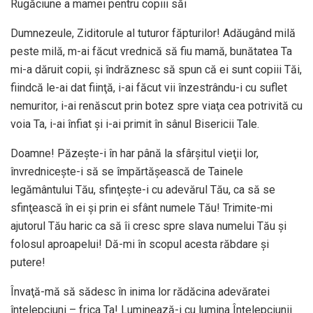
Rugăciune a mamei pentru copiii săi
Dumnezeule, Ziditorule al tuturor făpturilor! Adăugând milă
peste milă, m-ai făcut vrednică să fiu mamă, bunătatea Ta
mi-a dăruit copii, şi îndrăznesc să spun că ei sunt copiii Tăi,
fiindcă le-ai dat fiinţă, i-ai făcut vii înzestrându-i cu suflet
nemuritor, i-ai renăscut prin botez spre viaţa cea potrivită cu
voia Ta, i-ai înfiat şi i-ai primit în sânul Bisericii Tale.
Doamne! Păzeşte-i în har până la sfârşitul vieţii lor,
învredniceşte-i să se împărtăşească de Tainele
legământului Tău, sfinţeşte-i cu adevărul Tău, ca să se
sfinţească în ei şi prin ei sfânt numele Tău! Trimite-mi
ajutorul Tău haric ca să îi cresc spre slava numelui Tău şi
folosul aproapelui! Dă-mi în scopul acesta răbdare şi
putere!
Învaţă-mă să sădesc în inima lor rădăcina adevăratei
înţelepciuni – frica Ta! Luminează-i cu lumina Înţelepciunii