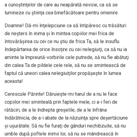
a cunoştinţelor de care au neapărată nevoie, ca să se
lumineze cu ştiinţa cea binefăcătoare pentru omenire.
Doamne! Dă-mi înţelepciune ca să întipăresc cu trăsături
de neşters în inima şi în mintea copiilor mei frica de
întovărăşirea cu cei ce nu ştiu de frica Ta, să le insuflu
îndepărtarea de orice însoţire cu cei nelegiuiţi, ca să nu ia
aminte la împreună-vorbirile cele putrede, să nu fie abătuţi
din calea Ta de pildele cele rele, să nu se smintească de
faptul că uneori calea nelegiuiţilor propăşeşte în lumea
aceasta!
Cerescule Părinte! Dăruieşte-mi harul de a nu le face
copiilor mei sminteală prin faptele mele, ci a-i feri de
rătăciri, de a le îndrepta greşelile, de a le înfrâna
îndărătnicia, de a-i abate de la năzuinţa spre deşertăciune
şi uşurătate. Să nu fie furaţi de gânduri nechibzuite, să nu
umble după poftele inimii lor, să nu se mândrească în