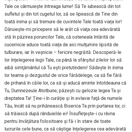
Tale ce cârmuieşte întreaga lume! Să Te iubească din tot
sufletul şi din tot cugetul lor, să se lipească de Tine din
toată inima şi să tremure de cuvintele Tale toată viața lor!
Dăruieşte-mi pricepere să le arăt că viaţa cea adevărată
stă în păzirea poruncilor Tale, că osteneala întărită de
cucernicie aduce toată viața de aici mulţumire lipsită de
tulburare, iar în veşnicie – fericire negrăită. Descoperă-le
lor înţelegerea legii Tale, ca până la sfârşitul zilelor lor să
aibă simţământul că Tu eşti pretutindeni! Sădeşte în inima
lor teama şi dezgustul de orice fărădelege, ca să fie fără
de prihană în căile lor, ca să-şi aducă aminte întotdeauna că
Tu, Dumnezeule Atotbune, păzeşti cu gelozie legea Ta şi
dreptatea Ta! Ţine-i în curăţie şi în evlavie faţă de numele
Tău, încât să nu prihănească Biserica Ta prin purtarea lor, ci
să trăiască după rânduielile ei! Însufleţeşte-i cu râvna
pentru învăţătura folositoare şi fă-i în stare de toate
lucrurile cele bune, ca să câştige înţelegerea cea adevărată