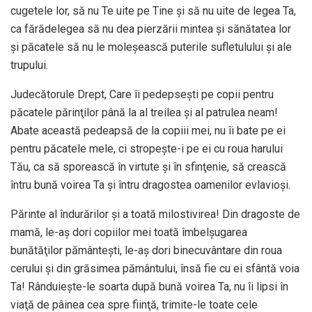
cugetele lor, să nu Te uite pe Tine şi să nu uite de legea Ta,
ca fărădelegea să nu dea pierzării mintea şi sănătatea lor
şi păcatele să nu le moleşească puterile sufletulului şi ale
trupului.
Judecătorule Drept, Care îi pedepseşti pe copii pentru
păcatele părinţilor până la al treilea şi al patrulea neam!
Abate această pedeapsă de la copiii mei, nu îi bate pe ei
pentru păcatele mele, ci stropeşte-i pe ei cu roua harului
Tău, ca să sporească în virtute şi în sfinţenie, să crească
întru bună voirea Ta şi întru dragostea oamenilor evlavioşi.
Părinte al îndurărilor şi a toată milostivirea! Din dragoste de
mamă, le-aş dori copiilor mei toată îmbelşugarea
bunătăţilor pământeşti, le-aş dori binecuvântare din roua
cerului şi din grăsimea pământului, însă fie cu ei sfântă voia
Ta! Rânduieşte-le soarta după bună voirea Ta, nu îi lipsi în
viaţă de pâinea cea spre fiinţă, trimite-le toate cele