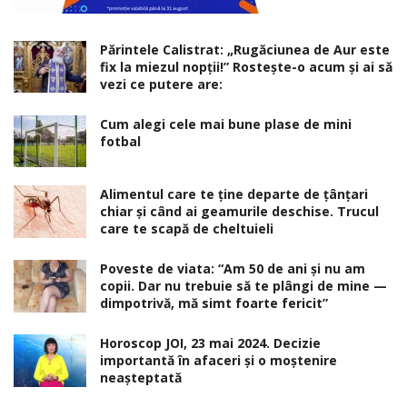
Părintele Calistrat: „Rugăciunea de Aur este
fix la miezul nopţii!” Rosteşte-o acum şi ai să
vezi ce putere are:
Cum alegi cele mai bune plase de mini
fotbal
Alimentul care te ține departe de țânțari
chiar și când ai geamurile deschise. Trucul
care te scapă de cheltuieli
Poveste de viata: “Am 50 de ani și nu am
copii. Dar nu trebuie să te plângi de mine —
dimpotrivă, mă simt foarte fericit”
Horoscop JOI, 23 mai 2024. Decizie
importantă în afaceri şi o moştenire
neaşteptată