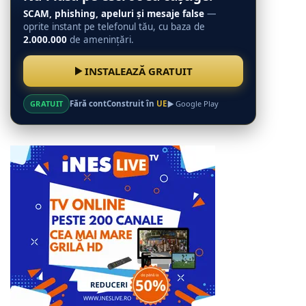
SCAM, phishing, apeluri și mesaje false
—
oprite instant pe telefonul tău, cu baza de
2.000.000
de amenințări.
INSTALEAZĂ GRATUIT
GRATUIT
Fără cont
Construit în
UE
Google Play