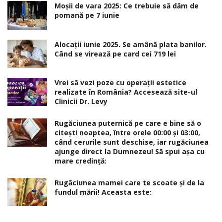
Moșii de vara 2025: Ce trebuie să dăm de
pomană pe 7 iunie
Alocaţii iunie 2025. Se amână plata banilor.
Când se virează pe card cei 719 lei
Vrei să vezi poze cu operații estetice
realizate în România? Accesează site-ul
Clinicii Dr. Levy
Rugăciunea puternică pe care e bine să o
citești noaptea, între orele 00:00 și 03:00,
când cerurile sunt deschise, iar rugăciunea
ajunge direct la Dumnezeu! Să spui așa cu
mare credință:
Rugăciunea mamei care te scoate şi de la
fundul mării! Aceasta este: