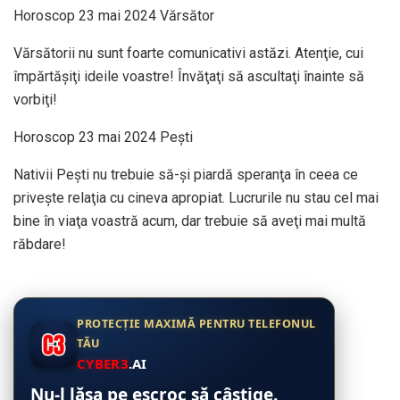
Horoscop 23 mai 2024 Vărsător
Vărsătorii nu sunt foarte comunicativi astăzi. Atenţie, cui
împărtăşiţi ideile voastre! Învăţaţi să ascultaţi înainte să
vorbiţi!
Horoscop 23 mai 2024 Peşti
Nativii Peşti nu trebuie să-şi piardă speranţa în ceea ce
priveşte relaţia cu cineva apropiat. Lucrurile nu stau cel mai
bine în viaţa voastră acum, dar trebuie să aveţi mai multă
răbdare!
PROTECȚIE MAXIMĂ PENTRU TELEFONUL
TĂU
CYBER3
.AI
Nu-l lăsa pe escroc să câștige.