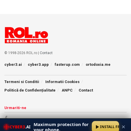
© 1998-2026 ROL.ro |
Contact
cyber3.ai
cyber3.app
fasterup.com
ortodoxia.me
Termeni si Conditii
Informatii Cookies
Politică de Confidențialitate
ANPC
Contact
Urmariti-ne
Maximum protection for
✕
CYBER3
.AI
INSTALL FREE
your phone.