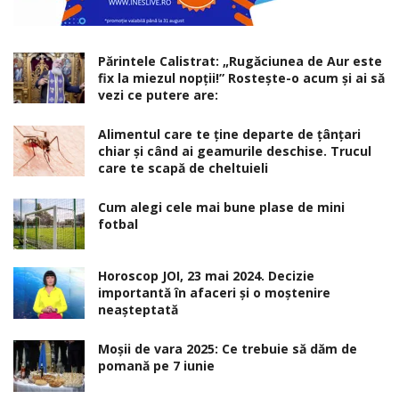
Părintele Calistrat: „Rugăciunea de Aur este
fix la miezul nopţii!” Rosteşte-o acum şi ai să
vezi ce putere are:
Alimentul care te ține departe de țânțari
chiar și când ai geamurile deschise. Trucul
care te scapă de cheltuieli
Cum alegi cele mai bune plase de mini
fotbal
Horoscop JOI, 23 mai 2024. Decizie
importantă în afaceri şi o moştenire
neaşteptată
Moșii de vara 2025: Ce trebuie să dăm de
pomană pe 7 iunie