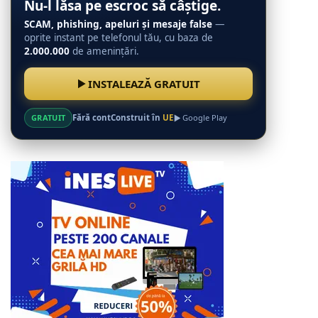
Nu-l lăsa pe escroc să câștige.
SCAM, phishing, apeluri și mesaje false
—
oprite instant pe telefonul tău, cu baza de
2.000.000
de amenințări.
INSTALEAZĂ GRATUIT
GRATUIT
Fără cont
Construit în
UE
Google Play