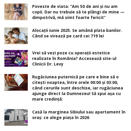
Poveste de viata: “Am 50 de ani și nu am
copii. Dar nu trebuie să te plângi de mine —
dimpotrivă, mă simt foarte fericit”
Alocaţii iunie 2025. Se amână plata banilor.
Când se virează pe card cei 719 lei
Vrei să vezi poze cu operații estetice
realizate în România? Accesează site-ul
Clinicii Dr. Levy
Rugăciunea puternică pe care e bine să o
citești noaptea, între orele 00:00 și 03:00,
când cerurile sunt deschise, iar rugăciunea
ajunge direct la Dumnezeu! Să spui așa cu
mare credință:
Casă la marginea Sibiului sau apartament în
oraș: ce alege piața în 2026