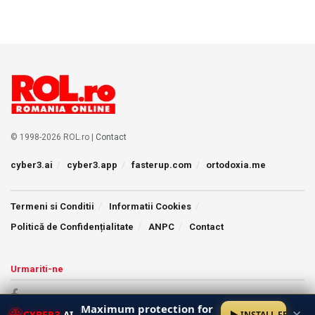
© 1998-2026 ROL.ro |
Contact
cyber3.ai
cyber3.app
fasterup.com
ortodoxia.me
Termeni si Conditii
Informatii Cookies
Politică de Confidențialitate
ANPC
Contact
Urmariti-ne
Maximum protection for
✕
CYBER3
.AI
INSTALL FREE