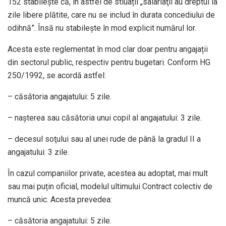
152 stabilește că, în astfel de stiuații „salariaţii au dreptul la
zile libere plătite, care nu se includ în durata concediului de
odihnă”. Însă nu stabilește în mod explicit numărul lor.
Acesta este reglementat în mod clar doar pentru angajații
din sectorul public, respectiv pentru bugetari. Conform HG
250/1992, se acordă astfel:
– căsătoria angajatului: 5 zile.
– naşterea sau căsătoria unui copil al angajatului: 3 zile.
– decesul soţului sau al unei rude de până la gradul II a
angajatului: 3 zile.
În cazul companiilor private, acestea au adoptat, mai mult
sau mai puțin oficial, modelul ultimului Contract colectiv de
muncă unic. Acesta prevedea:
– căsătoria angajatului: 5 zile.