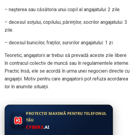
– naşterea sau căsătoria unui copil al angajatului: 2 zile.
– decesul soțului, copilului, părinților, socrilor angajatului: 3
zile.
– decesul bunicilor, fraților, surorilor angajatului: 1 zi.
Teoretic, angajatorii ar trebui să prevadă aceste zile libere
în contracul colectiv de muncă sau în regulamentele interne.
Practic însă, ele se acordă în urma unei negocieri directe cu
angajații. Motiv pentru care angajatorii pot refuza acordarea
lor în anumite situații.
PROTECȚIE MAXIMĂ PENTRU TELEFONUL
TĂU
CYBER3
.AI