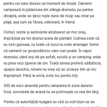
pentru cei care doresc un moment de liniște. Oamenii
campează în păduricea din stânga drumului, pe partea
dreaptă, unde se ițesc niște dune de nisip sau chiar pe
plajă, așa cum se făcea, odinioară, în Vamă.
Corturi, rulote și autorulote alcătuiesc un mic oraș,
împrăștiat pe tot drumul acela de pământ. Culmea este că
nu vezi gunoaie, cu toate că locul nu este amenajat. Semn
că oamenii se gospodăresc care cum poate. În capul
drumului, când ieși de pe asfalt, există și un camping, unde
nu prea vezi țipenie de om. Toată lumea preferă sălbăticia,
spațiul deschis, nimeni nu vrea să se izoleze într-un loc
împrejmuit. Până la urmă, este loc pentru toți.
500 de euro amendă pentru camparea în zona dunelor
Însă, socoteala de acasă nu se potrivește cu cea din târg.
Pentru că autoritățile bulgare nu văd cu ochi buni ce se