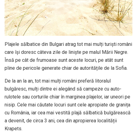
Plajele sălbatice din Bulgari atrag tot mai mulți turiști români
care își doresc câteva zile de liniște pe malul Mării Negre.
Însă pe cât de frumoase sunt aceste locuri, pe atât sunt
pline de pericole generate chiar de autoritățile de la Sofia.
De la an la an, tot mai mulți români preferă litoralul
bulgăresc, mulți dintre ei alegând să campeze cu auto-
rulotele sau corturile chiar în marginea plajelor, iar uneori pe
nisip. Cele mai căutate locuri sunt cele apropiate de granița
cu România, iar cea mai vestită plajă sălbatică bulgărească
a devenit, de circa 3 ani, cea din apropierea localității
Krapets.