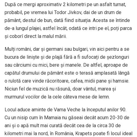
După ce mergi aproximativ 2 kilometri pe un asfalt turnat,
probabil, pe vremea lui Todor Jivkov, dai de un drum de
pământ, destul de bun, dată fiind situația. Acesta se întinde
de-a lungul plajei, astfel încât, odată ce intri pe el, poți parca
și coborî direct la malul mării.
Mulți români, dar și germani sau bulgari, vin aici pentru a se
bucura de liniște și de plajă fără a fi sufocați de șezlonguri
sau cârciumi cu mici, bere și manele. De altfel, aproape de
capătul drumului de pământ este o terasă amplasată lângă
o rulotă care vinde răcoritoare, cafea, midii pane și hamsie.
Niciun fel de muzică nu răsună, doar vântul, marea și
murmurul vocilor de la cele câteva mese de lemn.
Locul aduce aminte de Vama Veche la începutul anilor 90.
Cu un nisip cum în Mamaia nu găseai decât acum 20-30 de
ani și o apă mult mai curată decât cea de la circa 30 de
kilometri mai la nord, în România, Krapets poate fi locul ideal