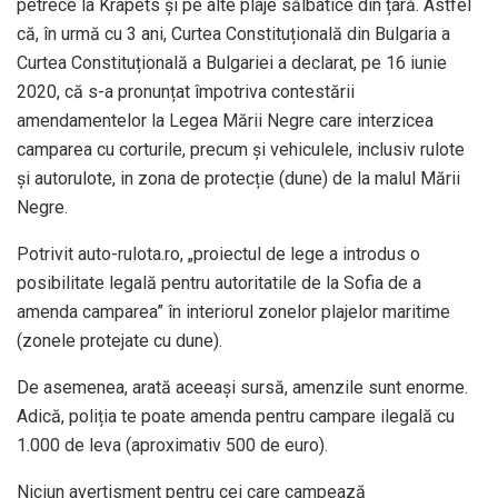
petrece la Krapets și pe alte plaje sălbatice din țară. Astfel
că, în urmă cu 3 ani, Curtea Constituțională din Bulgaria a
Curtea Constituțională a Bulgariei a declarat, pe 16 iunie
2020, că s-a pronunțat împotriva contestării
amendamentelor la Legea Mării Negre care interzicea
camparea cu corturile, precum și vehiculele, inclusiv rulote
și autorulote, in zona de protecție (dune) de la malul Mării
Negre.
Potrivit auto-rulota.ro, „proiectul de lege a introdus o
posibilitate legală pentru autoritatile de la Sofia de a
amenda camparea” în interiorul zonelor plajelor maritime
(zonele protejate cu dune).
De asemenea, arată aceeași sursă, amenzile sunt enorme.
Adică, poliția te poate amenda pentru campare ilegală cu
1.000 de leva (aproximativ 500 de euro).
Niciun avertisment pentru cei care campează