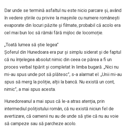
Dar unde se termină asfaltul nu este nicio parcare și, având
în vedere știrile cu privire la mașinile cu numere românești
evaporate din locuri păzite și filmate, probabil că acolo era
cel mai bun loc să rămâi fără mijloc de locomoție.
„Toată lumea să știe legea”
Șoferul din Hunedoara era pur și simplu siderat și de faptul
că nu înțelegea absolut nimic din ceea ce părea a fi un
proces verbal tipărit și completat în limba bugară. „Nici nu
mi-au spus unde pot să plătesc”, s-a alarmat el. „Unii mi-au
spus să merg la poliție, alții la bancă. Nu există un cont,
nimic”, a mai spus acesta.
Hunedoreanul a mai spus că le-a atras atenția, prin
intermediul polițistului român, că nu există niciun fel de
avertizare, că oamenii nu au de unde să știe că nu au voie
să campeze sau să parcheze acolo.