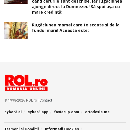
când cerurile sunt deschise, iar rugăciunea
ajunge direct la Dumnezeu! Să spui așa cu
mare credință:
Rugăciunea mamei care te scoate şi de la
fundul mării! Aceasta este:
© 1998-2026 ROL.ro |
Contact
cyber3.ai
cyber3.app
fasterup.com
ortodoxia.me
Termeni si Conditii
Informatii Cookies