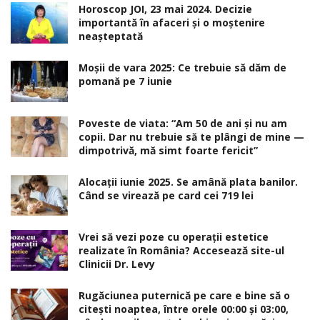
Horoscop JOI, 23 mai 2024. Decizie
importantă în afaceri şi o moştenire
neaşteptată
Moșii de vara 2025: Ce trebuie să dăm de
pomană pe 7 iunie
Poveste de viata: “Am 50 de ani și nu am
copii. Dar nu trebuie să te plângi de mine —
dimpotrivă, mă simt foarte fericit”
Alocaţii iunie 2025. Se amână plata banilor.
Când se virează pe card cei 719 lei
Vrei să vezi poze cu operații estetice
realizate în România? Accesează site-ul
Clinicii Dr. Levy
Rugăciunea puternică pe care e bine să o
citești noaptea, între orele 00:00 și 03:00,