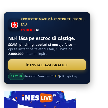
PROTECȚIE MAXIMĂ PENTRU TELEFONUL
TĂU
CYBER3
.AI
Nu-l lăsa pe escroc să câștige.
SCAM, phishing, apeluri și mesaje false
—
oprite instant pe telefonul tău, cu baza de
2.000.000
de amenințări.
INSTALEAZĂ GRATUIT
GRATUIT
Fără cont
Construit în
UE
Google Play