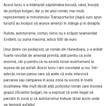
Acest lucru s-a întâmplat săptămâna trecută, când, însoțiți
de polițiști bulgari, dar și de unul român, mai mulți
reprezentanți ai ministerului Transporturilor (după cum spun
turiștii) au început să arunce amenzi în stânga și în dreapta.
Rulote, autoturisme, corturi, nimic nu a scăpat neamendat.
Evident, cu suma maximă, adică 500 de euro.
Unul dintre cei pedepsiți, un român din Hunedoara, s-a arătat
foarte revoltat de amenda primită, atât pentru că este
enormă, cât și pentru că nu există niciun avertisment la
ieșirea de pe asfalt. Acest lucru l-am constatat și noi. Într-
adevăr, niciun panou care să arate că este interzisă
parcarea sau camparea în acea zonă nu există în toată
localitatea. Mai mult decât atât, polițistul român care însoțea
grupul oficialilor bulgari, ne-a explicat că este ilegal să
parcăm în zonă și că autoturismul trebuie lăsat acolo unde
se termină asfaltul.