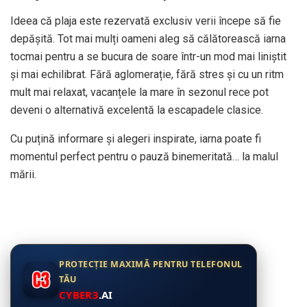
Ideea că plaja este rezervată exclusiv verii începe să fie
depășită. Tot mai mulți oameni aleg să călătorească iarna
tocmai pentru a se bucura de soare într-un mod mai liniștit
și mai echilibrat. Fără aglomerație, fără stres și cu un ritm
mult mai relaxat, vacanțele la mare în sezonul rece pot
deveni o alternativă excelentă la escapadele clasice.
Cu puțină informare și alegeri inspirate, iarna poate fi
momentul perfect pentru o pauză binemeritată… la malul
mării.
PROTECȚIE MAXIMĂ PENTRU TELEFONUL
TĂU
CYBER3
.AI