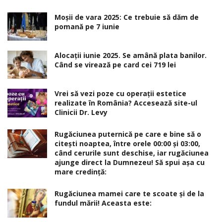
Moșii de vara 2025: Ce trebuie să dăm de
pomană pe 7 iunie
Alocaţii iunie 2025. Se amână plata banilor.
Când se virează pe card cei 719 lei
Vrei să vezi poze cu operații estetice
realizate în România? Accesează site-ul
Clinicii Dr. Levy
Rugăciunea puternică pe care e bine să o
citești noaptea, între orele 00:00 și 03:00,
când cerurile sunt deschise, iar rugăciunea
ajunge direct la Dumnezeu! Să spui așa cu
mare credință:
Rugăciunea mamei care te scoate şi de la
fundul mării! Aceasta este: