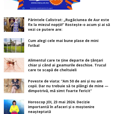
Părintele Calistrat: „Rugăciunea de Aur este
fix la miezul nopţii!” Rosteşte-o acum şi ai să
vezi ce putere are:
Cum alegi cele mai bune plase de mini
fotbal
Alimentul care te ține departe de țânțari
chiar și când ai geamurile deschise. Trucul
care te scapă de cheltuieli
Poveste de viata: “Am 50 de ani și nu am
copii. Dar nu trebuie să te plângi de mine —
dimpotrivă, mă simt foarte fericit”
Horoscop JOI, 23 mai 2024. Decizie
importantă în afaceri şi o moştenire
neaşteptată