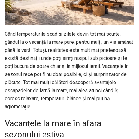
Când temperaturile scad și zilele devin tot mai scurte,
gândul la o vacanță la mare pare, pentru mulți, un vis amânat
până la vară. Totuși, realitatea este mult mai prietenoasă:
există destinații unde poți simți nisipul sub picioare și te
poți bucura de soare chiar și în mijlocul iernii. Vacanțele în
sezonul rece pot fi nu doar posibile, ci și surprinzător de
plăcute. Tot mai mulți călători descoperă avantajele
escapadelor de iarnă la mare, mai ales atunci când își
doresc relaxare, temperaturi blânde și mai puțină
aglomerație.
Vacanțele la mare în afara
sezonului estival