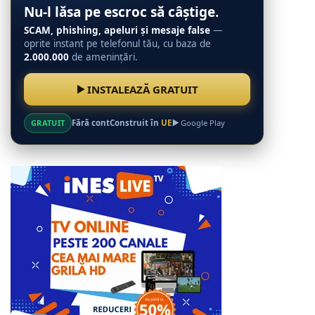
Nu-l lăsa pe escroc să câștige.
SCAM, phishing, apeluri și mesaje false
—
oprite instant pe telefonul tău, cu baza de
2.000.000
de amenințări.
INSTALEAZĂ GRATUIT
GRATUIT
Fără cont
Construit în
UE
Google Play