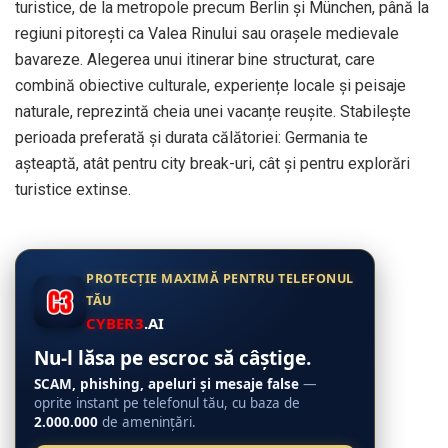
turistice, de la metropole precum Berlin și München, până la
regiuni pitorești ca Valea Rinului sau orașele medievale
bavareze. Alegerea unui itinerar bine structurat, care
combină obiective culturale, experiențe locale și peisaje
naturale, reprezintă cheia unei vacanțe reușite. Stabilește
perioada preferată și durata călătoriei: Germania te
așteaptă, atât pentru city break-uri, cât și pentru explorări
turistice extinse.
PROTECȚIE MAXIMĂ PENTRU TELEFONUL
TĂU
CYBER3
.AI
Nu-l lăsa pe escroc să câștige.
SCAM, phishing, apeluri și mesaje false
—
oprite instant pe telefonul tău, cu baza de
2.000.000
de amenințări.