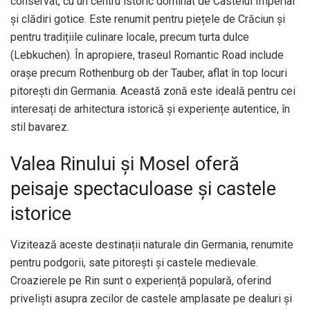
conservat, cu un centru istoric dominat de Castelul Imperial
și clădiri gotice. Este renumit pentru piețele de Crăciun și
pentru tradițiile culinare locale, precum turta dulce
(Lebkuchen). În apropiere, traseul Romantic Road include
orașe precum Rothenburg ob der Tauber, aflat în top locuri
pitorești din Germania. Această zonă este ideală pentru cei
interesați de arhitectura istorică și experiențe autentice, în
stil bavarez.
Valea Rinului și Mosel oferă
peisaje spectaculoase și castele
istorice
Vizitează aceste destinații naturale din Germania, renumite
pentru podgorii, sate pitorești și castele medievale.
Croazierele pe Rin sunt o experiență populară, oferind
priveliști asupra zecilor de castele amplasate pe dealuri și