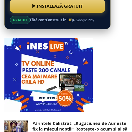
INSTALEAZĂ GRATUIT
GRATUIT
Fără cont
Construit în
UE
Google Play
Părintele Calistrat: „Rugăciunea de Aur este
fix la miezul nopţii!” Rosteşte-o acum şi ai să