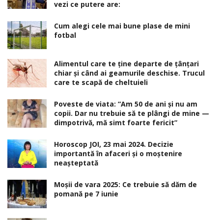
vezi ce putere are:
Cum alegi cele mai bune plase de mini
fotbal
Alimentul care te ține departe de țânțari
chiar și când ai geamurile deschise. Trucul
care te scapă de cheltuieli
Poveste de viata: “Am 50 de ani și nu am
copii. Dar nu trebuie să te plângi de mine —
dimpotrivă, mă simt foarte fericit”
Horoscop JOI, 23 mai 2024. Decizie
importantă în afaceri şi o moştenire
neaşteptată
Moșii de vara 2025: Ce trebuie să dăm de
pomană pe 7 iunie