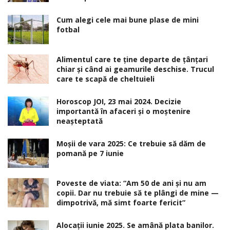
Cum alegi cele mai bune plase de mini
fotbal
Alimentul care te ține departe de țânțari
chiar și când ai geamurile deschise. Trucul
care te scapă de cheltuieli
Horoscop JOI, 23 mai 2024. Decizie
importantă în afaceri şi o moştenire
neaşteptată
Moșii de vara 2025: Ce trebuie să dăm de
pomană pe 7 iunie
Poveste de viata: “Am 50 de ani și nu am
copii. Dar nu trebuie să te plângi de mine —
dimpotrivă, mă simt foarte fericit”
Alocaţii iunie 2025. Se amână plata banilor.