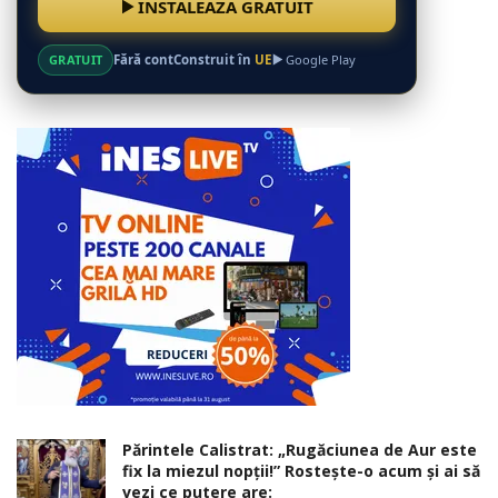
INSTALEAZĂ GRATUIT
GRATUIT
Fără cont
Construit în
UE
Google Play
Părintele Calistrat: „Rugăciunea de Aur este
fix la miezul nopţii!” Rosteşte-o acum şi ai să
vezi ce putere are: