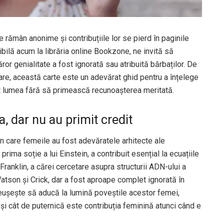
 rămân anonime și contribuțiile lor se pierd în paginile
nibilă acum la librăria online Bookzone, ne invită să
or genialitate a fost ignorată sau atribuită bărbaților. De
oare, această carte este un adevărat ghid pentru a înțelege
lat lumea fără să primească recunoașterea meritată.
 dar nu au primit credit
n care femeile au fost adevăratele arhitecte ale
rima soție a lui Einstein, a contribuit esențial la ecuațiile
ranklin, a cărei cercetare asupra structurii ADN-ului a
atson și Crick, dar a fost aproape complet ignorată în
eușește să aducă la lumină poveștile acestor femei,
 și cât de puternică este contribuția feminină atunci când e