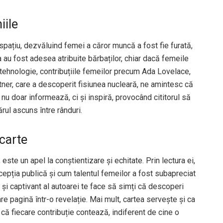
iile
i spațiu, dezvăluind femei a căror muncă a fost fie furată,
a au fost adesea atribuite bărbaților, chiar dacă femeile
i tehnologie, contribuțiile femeilor precum Ada Lovelace,
er, care a descoperit fisiunea nucleară, ne amintesc că
 nu doar informează, ci și inspiră, provocând cititorul să
ul ascuns între rânduri.
 carte
este un apel la conștientizare și echitate. Prin lectura ei,
epția publică și cum talentul femeilor a fost subapreciat
 și captivant al autoarei te face să simți că descoperi
e pagină într-o revelație. Mai mult, cartea servește și ca
e că fiecare contribuție contează, indiferent de cine o