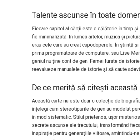
Talente ascunse în toate domen
Fiecare capitol al cărții este o călătorie în timp ș
fie minimalizată. În lumea artelor, muzica și pictur
erau cele care au creat capodoperele. În știință ș
prima programatoare de computere, sau Lise Meitn
geniul nu ține cont de gen. Femei furate de istorie
reevalueze manualele de istorie și să caute adevăr
De ce merită să citești această
Această carte nu este doar o colecție de biografii; 
înțelegi cum stereotipurile de gen au modelat perc
în mod sistematic. Stilul prietenos, ușor misterios
secrete ascunse ale trecutului, transformând fiecar
inspirație pentru generațiile viitoare, amintindu-n