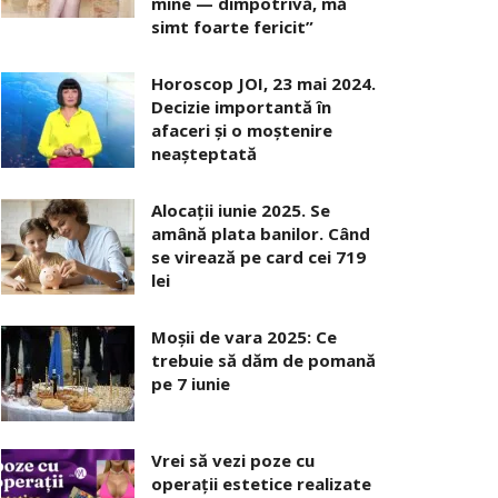
mine — dimpotrivă, mă
simt foarte fericit”
Horoscop JOI, 23 mai 2024.
Decizie importantă în
afaceri şi o moştenire
neaşteptată
Alocaţii iunie 2025. Se
amână plata banilor. Când
se virează pe card cei 719
lei
Moșii de vara 2025: Ce
trebuie să dăm de pomană
pe 7 iunie
Vrei să vezi poze cu
operații estetice realizate