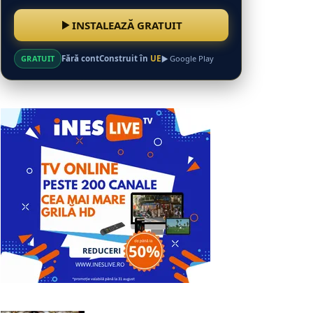
INSTALEAZĂ GRATUIT
GRATUIT
Fără cont
Construit în
UE
Google Play