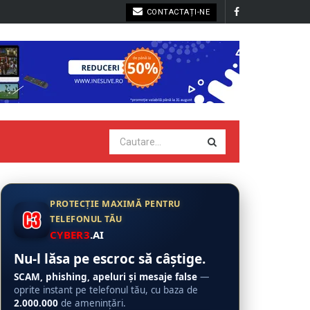
CONTACTAȚI-NE
PROTECȚIE MAXIMĂ PENTRU
TELEFONUL TĂU
CYBER3
.AI
Nu-l lăsa pe escroc să câștige.
SCAM, phishing, apeluri și mesaje false
—
oprite instant pe telefonul tău, cu baza de
2.000.000
de amenințări.