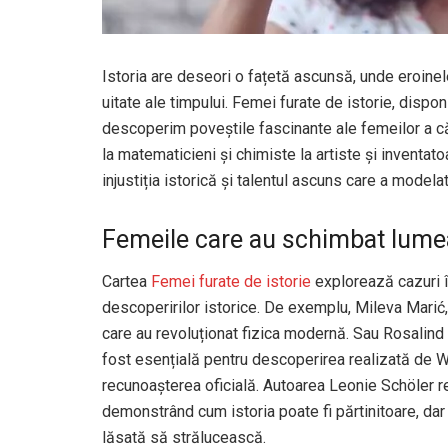
Istoria are deseori o fațetă ascunsă, unde eroinele
uitate ale timpului. Femei furate de istorie, dispo
descoperim poveștile fascinante ale femeilor a căr
la matematicieni și chimiste la artiste și inventat
injustiția istorică și talentul ascuns care a mode
Femeile care au schimbat lumea,
Cartea
Femei furate de istorie
explorează cazuri î
descoperirilor istorice. De exemplu, Mileva Marić, p
care au revoluționat fizica modernă. Sau Rosalind F
fost esențială pentru descoperirea realizată de W
recunoașterea oficială. Autoarea Leonie Schöler r
demonstrând cum istoria poate fi părtinitoare, dar
lăsată să strălucească.