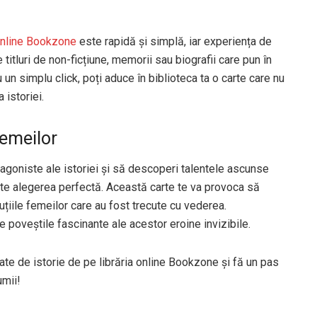
 online Bookzone
este rapidă și simplă, iar experiența de
 titluri de non-ficțiune, memorii sau biografii care pun în
un simplu click, poți aduce în biblioteca ta o carte care nu
istoriei.
femeilor
tagoniste ale istoriei și să descoperi talentele ascunse
te alegerea perfectă. Această carte te va provoca să
ibuțiile femeilor care au fost trecute cu vederea.
e poveștile fascinante ale acestor eroine invizibile.
e de istorie de pe librăria online Bookzone și fă un pas
umii!