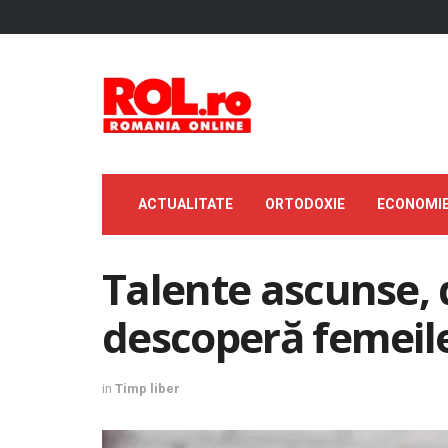
ACTUALITATE
ORTODOXIE
ECONOMI
Talente ascunse, 
descoperă femeile
in
Timp liber