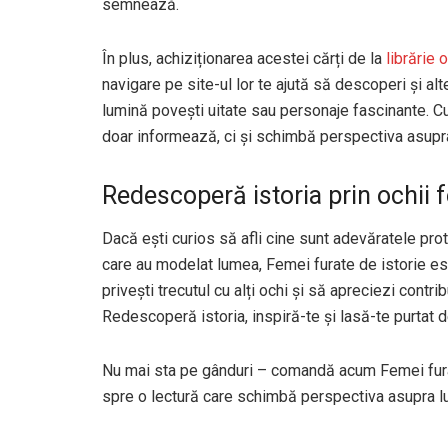
semnează.
În plus, achiziționarea acestei cărți de la
librărie
navigare pe site-ul lor te ajută să descoperi și alte
lumină povești uitate sau personaje fascinante. Cu 
doar informează, ci și schimbă perspectiva asupra 
Redescoperă istoria prin ochii 
Dacă ești curios să afli cine sunt adevăratele pro
care au modelat lumea, Femei furate de istorie es
privești trecutul cu alți ochi și să apreciezi contr
Redescoperă istoria, inspiră-te și lasă-te purtat d
Nu mai sta pe gânduri – comandă acum Femei furat
spre o lectură care schimbă perspectiva asupra l