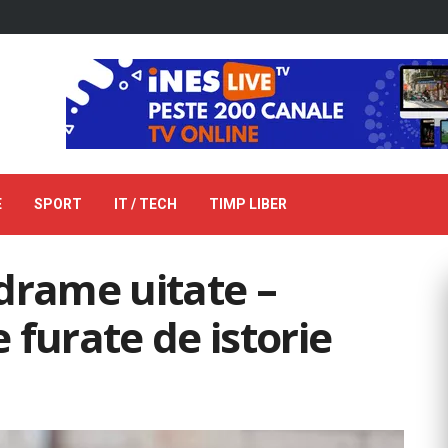
E
SPORT
IT / TECH
TIMP LIBER
drame uitate –
 furate de istorie