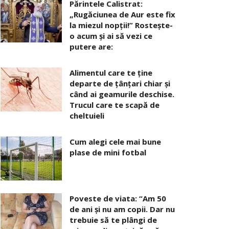
Părintele Calistrat:
„Rugăciunea de Aur este fix
la miezul nopţii!” Rosteşte-
o acum şi ai să vezi ce
putere are:
Alimentul care te ține
departe de țânțari chiar și
când ai geamurile deschise.
Trucul care te scapă de
cheltuieli
Cum alegi cele mai bune
plase de mini fotbal
Poveste de viata: “Am 50
de ani și nu am copii. Dar nu
trebuie să te plângi de