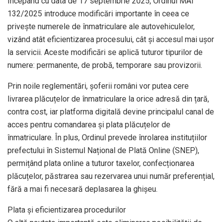
Începând cu data de 17 septembrie 2025, Ordinul MAI
132/2025 introduce modificări importante în ceea ce
privește numerele de înmatriculare ale autovehiculelor,
vizând atât eficientizarea procesului, cât și accesul mai ușor
la servicii. Aceste modificări se aplică tuturor tipurilor de
numere: permanente, de probă, temporare sau provizorii.
Prin noile reglementări, șoferii români vor putea cere
livrarea plăcuțelor de înmatriculare la orice adresă din țară,
contra cost, iar platforma digitală devine principalul canal de
acces pentru comandarea și plata plăcuțelor de
înmatriculare. În plus, Ordinul prevede înrolarea instituțiilor
prefectului în Sistemul Național de Plată Online (SNEP),
permițând plata online a tuturor taxelor, confecționarea
plăcuțelor, păstrarea sau rezervarea unui număr preferențial,
fără a mai fi necesară deplasarea la ghișeu.
Plata și eficientizarea procedurilor