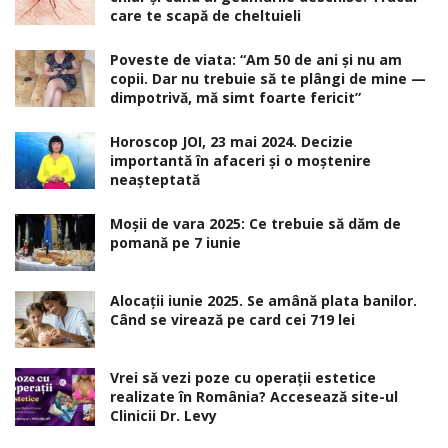
care te scapă de cheltuieli
Poveste de viata: “Am 50 de ani și nu am
copii. Dar nu trebuie să te plângi de mine —
dimpotrivă, mă simt foarte fericit”
Horoscop JOI, 23 mai 2024. Decizie
importantă în afaceri şi o moştenire
neaşteptată
Moșii de vara 2025: Ce trebuie să dăm de
pomană pe 7 iunie
Alocaţii iunie 2025. Se amână plata banilor.
Când se virează pe card cei 719 lei
Vrei să vezi poze cu operații estetice
realizate în România? Accesează site-ul
Clinicii Dr. Levy