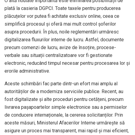
O altă noutate importantă este eliminarea posibilității de
plată la casieria DGPCI. Toate taxele pentru producerea
plăcuțelor vor putea fi achitate exclusiv online, ceea ce
simplifică procesul și oferă mai mult control șoferilor
asupra procedurii. În plus, noile reglementări urmăresc
digitalizarea fluxurilor interne de lucru. Astfel, documente
precum comenzi de lucru, avize de însoțire, procese-
verbale sau situații centralizatoare vor fi gestionate
electronic, reducând timpul necesar pentru procesarea lor și
erorile administrative.
Aceste schimbări fac parte dintr-un efort mai amplu al
autorităților de a moderniza serviciile publice. Recent, au
fost digitalizate și alte proceduri pentru cetățeni, precum
livrarea pașapoartelor simple electronice sau a permiselor
de conducere internaționale, la cererea solicitanților. Prin
aceste măsuri, Ministerul Afacerilor Interne urmărește să
asigure un proces mai transparent, mai rapid și mai eficient,