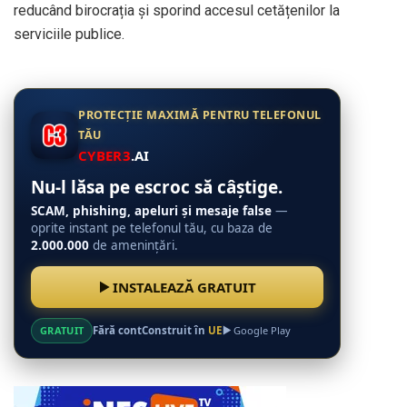
reducând birocrația și sporind accesul cetățenilor la
serviciile publice.
PROTECȚIE MAXIMĂ PENTRU TELEFONUL
TĂU
CYBER3
.AI
Nu-l lăsa pe escroc să câștige.
SCAM, phishing, apeluri și mesaje false
—
oprite instant pe telefonul tău, cu baza de
2.000.000
de amenințări.
INSTALEAZĂ GRATUIT
GRATUIT
Fără cont
Construit în
UE
Google Play