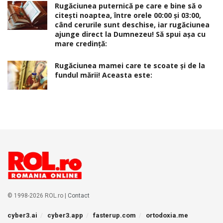
Rugăciunea puternică pe care e bine să o
citești noaptea, între orele 00:00 și 03:00,
când cerurile sunt deschise, iar rugăciunea
ajunge direct la Dumnezeu! Să spui așa cu
mare credință:
Rugăciunea mamei care te scoate şi de la
fundul mării! Aceasta este:
© 1998-2026 ROL.ro |
Contact
cyber3.ai
cyber3.app
fasterup.com
ortodoxia.me