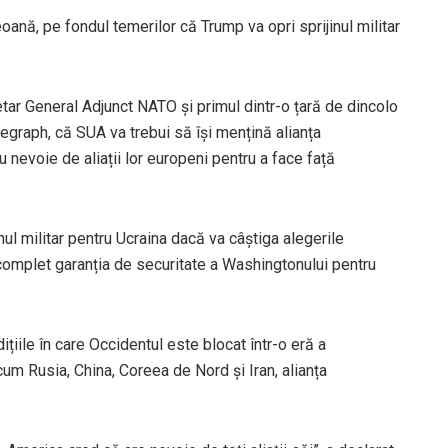
oană, pe fondul temerilor că Trump va opri sprijinul militar
ar General Adjunct NATO și primul dintr-o țară de dincolo
legraph, că SUA va trebui să își mențină alianța
 nevoie de aliații lor europeni pentru a face față
ul militar pentru Ucraina dacă va câștiga alegerile
 complet garanția de securitate a Washingtonului pentru
țiile în care Occidentul este blocat într-o eră a
ecum Rusia, China, Coreea de Nord și Iran, alianța