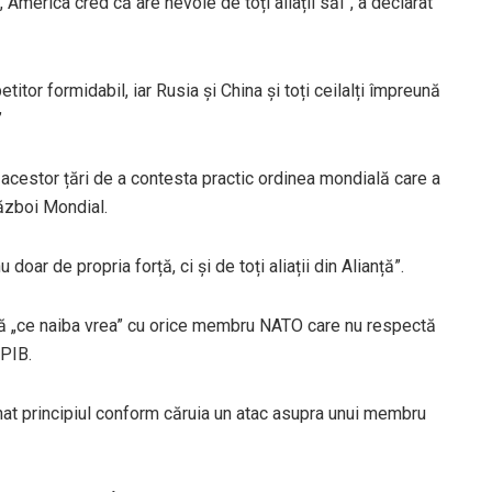
America cred că are nevoie de toți aliații săi”, a declarat
itor formidabil, iar Rusia și China și toți ceilalți împreună
”
a acestor țări de a contesta practic ordinea mondială care a
Război Mondial.
oar de propria forță, ci și de toți aliații din Alianță”.
că „ce naiba vrea” cu orice membru NATO care nu respectă
 PIB.
inat principiul conform căruia un atac asupra unui membru