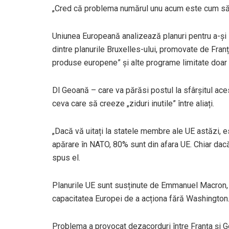
„Cred că problema numărul unu acum este cum să n
Uniunea Europeană analizează planuri pentru a-și i
dintre planurile Bruxelles-ului, promovate de Fra
produse europene” și alte programe limitate doar 
Dl Geoană – care va părăsi postul la sfârșitul aces
ceva care să creeze „ziduri inutile” între aliați.
„Dacă vă uitați la statele membre ale UE astăzi, e
apărare în NATO, 80% sunt din afara UE. Chiar dacă 
spus el.
Planurile UE sunt susținute de Emmanuel Macron,
capacitatea Europei de a acționa fără Washington
Problema a provocat dezacorduri între Franța și G