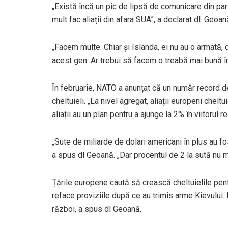
„Există încă un pic de lipsă de comunicare din par
mult fac aliații din afara SUA”, a declarat dl. Geoan
„Facem multe. Chiar și Islanda, ei nu au o armată, d
acest gen. Ar trebui să facem o treabă mai bună î
În februarie, NATO a anunțat că un număr record de
cheltuieli. „La nivel agregat, aliații europeni cheltu
aliații au un plan pentru a ajunge la 2% în viitorul re
„Sute de miliarde de dolari americani în plus au fos
a spus dl Geoană. „Dar procentul de 2 la sută nu ma
Țările europene caută să crească cheltuielile pent
reface proviziile după ce au trimis arme Kievului
război, a spus dl Geoană.