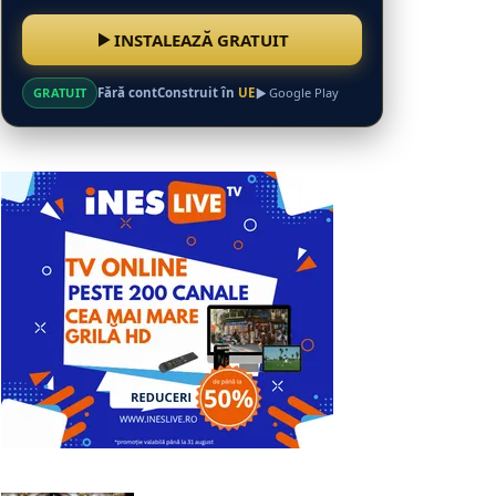
INSTALEAZĂ GRATUIT
GRATUIT
Fără cont
Construit în
UE
Google Play