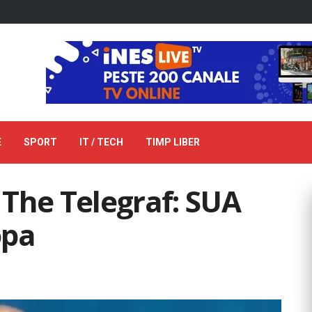
E
SPORT
IT / TECH
TIMP LIBER
The Telegraf: SUA
opa