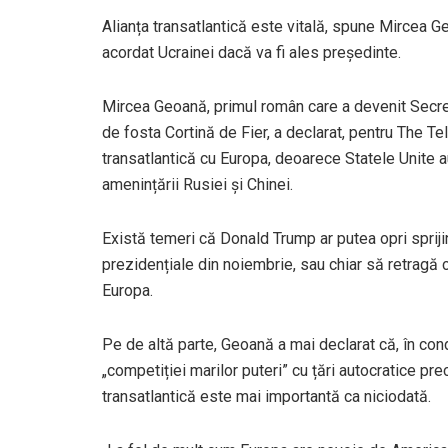
Alianța transatlantică este vitală, spune Mircea Ge
acordat Ucrainei dacă va fi ales președinte.
Mircea Geoană, primul român care a devenit Secret
de fosta Cortină de Fier, a declarat, pentru The Te
transatlantică cu Europa, deoarece Statele Unite au
amenințării Rusiei și Chinei.
Există temeri că Donald Trump ar putea opri sprijin
prezidențiale din noiembrie, sau chiar să retragă
Europa.
Pe de altă parte, Geoană a mai declarat că, în condi
„competiției marilor puteri” cu țări autocratice pr
transatlantică este mai importantă ca niciodată.