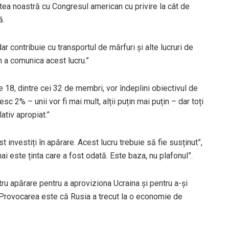
tea noastră cu Congresul american cu privire la cât de
ă.
ar contribuie cu transportul de mărfuri și alte lucruri de
n a comunica acest lucru.”
 18, dintre cei 32 de membri, vor îndeplini obiectivul de
iesc 2% – unii vor fi mai mult, alții puțin mai puțin – dar toți
lativ apropiat.”
t investiți în apărare. Acest lucru trebuie să fie susținut”,
i este ținta care a fost odată. Este baza, nu plafonul”.
ru apărare pentru a aproviziona Ucraina și pentru a-și
. Provocarea este că Rusia a trecut la o economie de