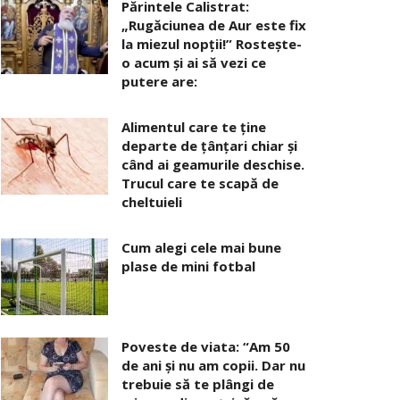
Părintele Calistrat:
„Rugăciunea de Aur este fix
la miezul nopţii!” Rosteşte-
o acum şi ai să vezi ce
putere are:
Alimentul care te ține
departe de țânțari chiar și
când ai geamurile deschise.
Trucul care te scapă de
cheltuieli
Cum alegi cele mai bune
plase de mini fotbal
Poveste de viata: “Am 50
de ani și nu am copii. Dar nu
trebuie să te plângi de