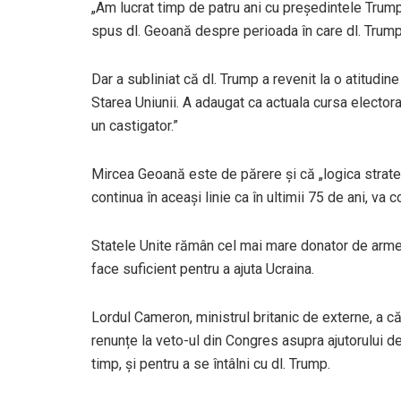
„Am lucrat timp de patru ani cu președintele Trump
spus dl. Geoană despre perioada în care dl. Trump
Dar a subliniat că dl. Trump a revenit la o atitudi
Starea Uniunii. A adaugat ca actuala cursa elector
un castigator.”
Mircea Geoană este de părere și că „logica strate
continua în aceași linie ca în ultimii 75 de ani, va 
Statele Unite rămân cel mai mare donator de arme ș
face suficient pentru a ajuta Ucraina.
Lordul Cameron, ministrul britanic de externe, a c
renunțe la veto-ul din Congres asupra ajutorului d
timp, și pentru a se întâlni cu dl. Trump.