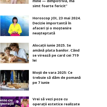
mine — dimpotrivă, mă
simt foarte fericit”
Horoscop JOI, 23 mai 2024.
Decizie importantă în
afaceri şi o moştenire
neaşteptată
Alocaţii iunie 2025. Se
amână plata banilor. Când
se virează pe card cei 719
lei
Moșii de vara 2025: Ce
trebuie să dăm de pomană
pe 7 iunie
Vrei să vezi poze cu
operații estetice realizate