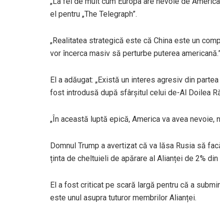
„La fel de mult cum Europa are nevoie de America, 
el pentru „The Telegraph”.
„Realitatea strategică este că China este un compet
vor încerca masiv să perturbe puterea americană.
El a adăugat: „Există un interes agresiv din parte
fost introdusă după sfârșitul celui de-Al Doilea 
„În această luptă epică, America va avea nevoie, nu d
Domnul Trump a avertizat că va lăsa Rusia să fa
ținta de cheltuieli de apărare al Alianței de 2% din
El a fost criticat pe scară largă pentru că a subm
este unul asupra tuturor membrilor Alianței.