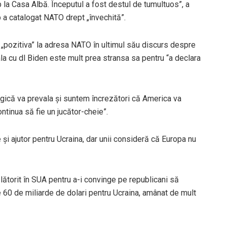
 la Casa Albă. Începutul a fost destul de tumultuos”, a
 a catalogat NATO drept „învechită”.
ne „pozitiva” la adresa NATO în ultimul său discurs despre
ala cu dl Biden este mult prea stransa sa pentru “a declara
gică va prevala și suntem încrezători că America va
continua să fie un jucător-cheie”.
i ajutor pentru Ucraina, dar unii consideră că Europa nu
ălătorit în SUA pentru a-i convinge pe republicani să
e 60 de miliarde de dolari pentru Ucraina, amânat de mult