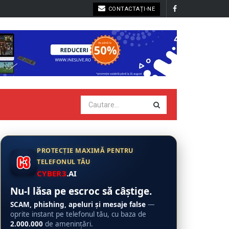
CONTACTAȚI-NE
PROTECȚIE MAXIMĂ PENTRU
TELEFONUL TĂU
CYBER3
.AI
Nu-l lăsa pe escroc să câștige.
SCAM, phishing, apeluri și mesaje false
—
oprite instant pe telefonul tău, cu baza de
2.000.000
de amenințări.