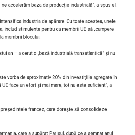
e accelerăm baza de producție industrială”, a spus el.
ntensifica industria de apărare. Cu toate acestea, unele
nța, includ stimulente pentru ca membrii UE să „cumpere
la membrii blocului.
tui an – a cerut o „bază industrială transatlantică” și nu
ste vorba de aproximativ 20% din investițiile agregate în
UE face un efort și mai mare, tot nu este suficient”, a
 președintele francez, care dorește să consolideze
.
ermania, care a supărat Parisul, după ce a semnat anul