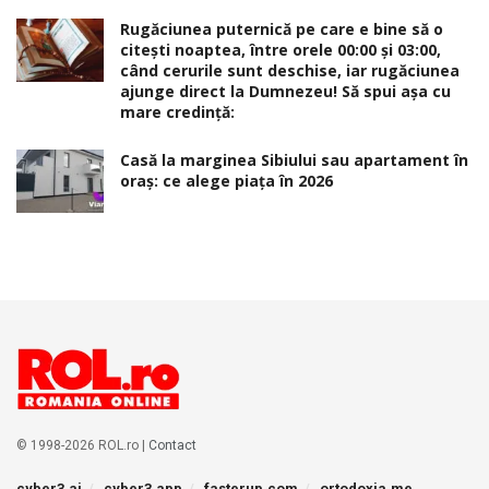
Rugăciunea puternică pe care e bine să o
citești noaptea, între orele 00:00 și 03:00,
când cerurile sunt deschise, iar rugăciunea
ajunge direct la Dumnezeu! Să spui așa cu
mare credință:
Casă la marginea Sibiului sau apartament în
oraș: ce alege piața în 2026
© 1998-2026 ROL.ro |
Contact
cyber3.ai
cyber3.app
fasterup.com
ortodoxia.me