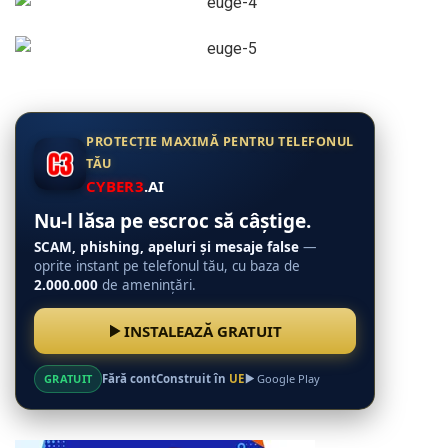
PROTECȚIE MAXIMĂ PENTRU TELEFONUL
TĂU
CYBER3
.AI
Nu-l lăsa pe escroc să câștige.
SCAM, phishing, apeluri și mesaje false
—
oprite instant pe telefonul tău, cu baza de
2.000.000
de amenințări.
INSTALEAZĂ GRATUIT
GRATUIT
Fără cont
Construit în
UE
Google Play