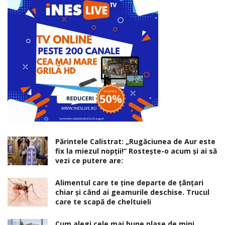
Părintele Calistrat: „Rugăciunea de Aur este
fix la miezul nopţii!” Rosteşte-o acum şi ai să
vezi ce putere are:
Alimentul care te ține departe de țânțari
chiar și când ai geamurile deschise. Trucul
care te scapă de cheltuieli
Cum alegi cele mai bune plase de mini