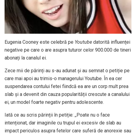
Eugenia Cooney este celebră pe
Youtube
datorită influenței
negative pe care o are asupra tuturor celor 900.000 de tineri
abonați la canalul ei.
Zece mii de părinți au s-au adunat și au semnat o petiție pe
care mai apoi au trimis-o managerului Youtube. În ea cer
suspendarea contului fetei fiindcă ea are un corp mult prea
slab și a devenit din cauza popularității crescute a canalului
ei, un model foarte negativ pentru adolescente.
Iată ce au scris părinții în petiție: ,,Poate nu o face
intenționat, dar imaginile cu trupul ei excesiv de slab au
impact periculos asupra fetelor care suferă de anorexie sau