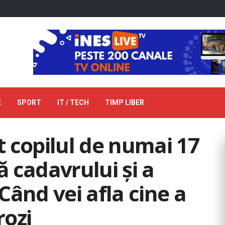
E
SPORT
IT / TECH
TIMP LIBER
 copilul de numai 17
ă cadavrului și a
Când vei afla cine a
rozi