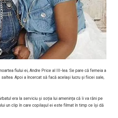
oartea fiului ei, Andre Price al III-lea. Se pare că femeia a
saltea. Apoi a încercat să facă același lucru și fiicei sale,
rbatul era la serviciu și soția lui amenința că îi va răni pe
ui un clip în care copilașul ei este filmat în timp ce își dă