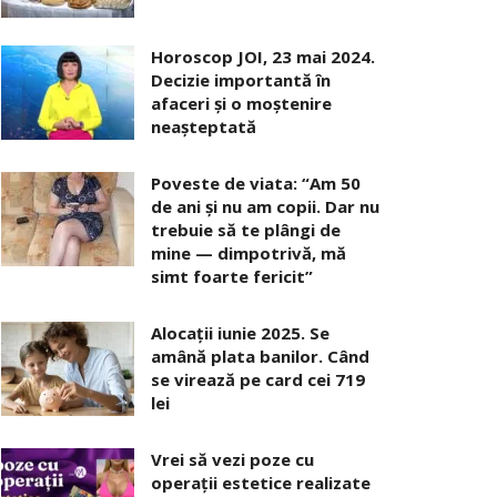
Horoscop JOI, 23 mai 2024.
Decizie importantă în
afaceri şi o moştenire
neaşteptată
Poveste de viata: “Am 50
de ani și nu am copii. Dar nu
trebuie să te plângi de
mine — dimpotrivă, mă
simt foarte fericit”
Alocaţii iunie 2025. Se
amână plata banilor. Când
se virează pe card cei 719
lei
Vrei să vezi poze cu
operații estetice realizate