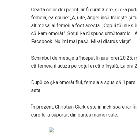
Cearta celor doi părinți ar fi durat 3 ore, și s-a pur
femeia, ea spune: ,,A, uite, Angel încă trăiește și tr
alt mesaj al femeii a fost acesta: ,,Copiii tăi nu-
că i-am omorât”. Soțul i-a răspuns următoarele: ,,A
Facebook. Nu îmi mai pasă. Mi-ai distrus viața”.
Schimbul de mesaje a început în jurul orei 20:25,
că femeia îl acuza pe soțul ei că o înșală. La ora 2
După ce și-a omorât fiul, femeia a spus că îi pare 
asta.
În prezent, Christian Clark este în închisoare iar fi
care le-a suportat din partea mamei sale.