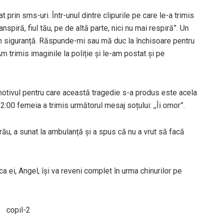
tat prin sms-uri. Într-unul dintre clipurile pe care le-a trimis
anspiră, fiul tău, pe de altă parte, nici nu mai respiră”. Un
s în siguranță. Răspunde-mi sau mă duc la închisoare pentru
m trimis imaginile la poliție și le-am postat și pe
 motivul pentru care această tragedie s-a produs este acela
2:00 femeia a trimis următorul mesaj soțului: ,,Îi omor”.
rău, a sunat la ambulanță și a spus că nu a vrut să facă
ica ei, Angel, își va reveni complet în urma chinurilor pe