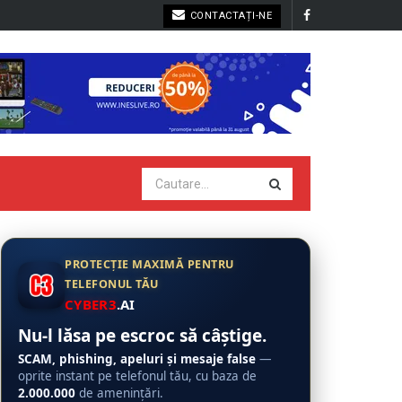
CONTACTAȚI-NE
PROTECȚIE MAXIMĂ PENTRU
TELEFONUL TĂU
CYBER3
.AI
Nu-l lăsa pe escroc să câștige.
SCAM, phishing, apeluri și mesaje false
—
oprite instant pe telefonul tău, cu baza de
2.000.000
de amenințări.