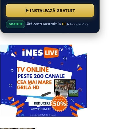
INSTALEAZĂ GRATUIT
GRATUIT
Fără cont
Construit în
UE
Google Play