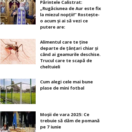
Părintele Calistrat:
„Rugăciunea de Aur este fix
la miezul nopţii!” Rosteşte-
o acum şi ai să vezi ce
putere are:
Alimentul care te ține
departe de țânțari chiar și
când ai geamurile deschise.
Trucul care te scapă de
cheltuieli
Cum alegi cele mai bune
plase de mini fotbal
Moșii de vara 2025: Ce
trebuie să dăm de pomană
pe 7 iunie