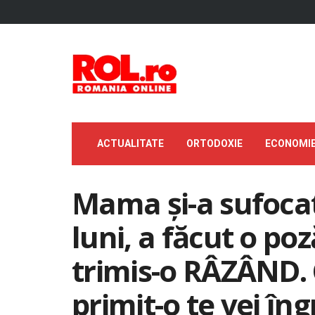
ACTUALITATE
ORTODOXIE
ECONOMI
Mama și-a sufocat
luni, a făcut o poz
trimis-o RÂZÂND. 
primit-o te vei îng