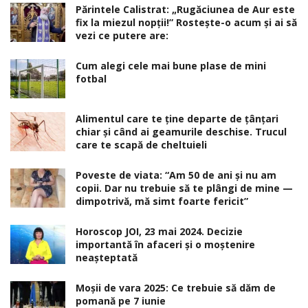
Părintele Calistrat: „Rugăciunea de Aur este
fix la miezul nopţii!” Rosteşte-o acum şi ai să
vezi ce putere are:
Cum alegi cele mai bune plase de mini
fotbal
Alimentul care te ține departe de țânțari
chiar și când ai geamurile deschise. Trucul
care te scapă de cheltuieli
Poveste de viata: “Am 50 de ani și nu am
copii. Dar nu trebuie să te plângi de mine —
dimpotrivă, mă simt foarte fericit”
Horoscop JOI, 23 mai 2024. Decizie
importantă în afaceri şi o moştenire
neaşteptată
Moșii de vara 2025: Ce trebuie să dăm de
pomană pe 7 iunie