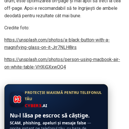
drum, este optimizarea on-page și mai apoi să treci la cea
off-page. Apoi e recomandabil să te îngrijești de ambele
deodată pentru rezultate cât mai bune.
Credite foto:
https://unsplash.com/photos/a-black-button-with-a-
magnifying-glass-on-it-Jrr7NLH8jrs
https://unsplash.com/photos/person-using-macbook-air-
on-white-table-VHXiGXxwOQ4
PROTECȚIE MAXIMĂ PENTRU TELEFONUL
TĂU
CYBER3
.AI
Nu-l lăsa pe escroc să câștige.
SCAM, phishing, apeluri și mesaje false
—
oprite instant pe telefonul tău, cu baza de