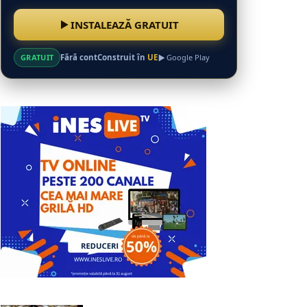
INSTALEAZĂ GRATUIT
GRATUIT
Fără cont
Construit în
UE
Google Play