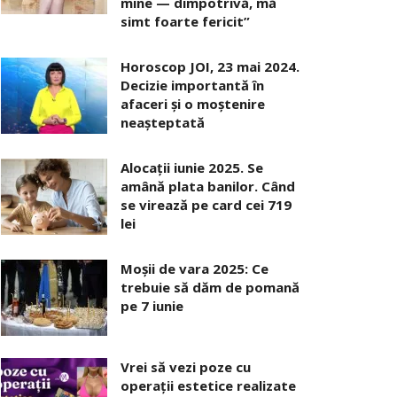
mine — dimpotrivă, mă
simt foarte fericit”
Horoscop JOI, 23 mai 2024.
Decizie importantă în
afaceri şi o moştenire
neaşteptată
Alocaţii iunie 2025. Se
amână plata banilor. Când
se virează pe card cei 719
lei
Moșii de vara 2025: Ce
trebuie să dăm de pomană
pe 7 iunie
Vrei să vezi poze cu
operații estetice realizate