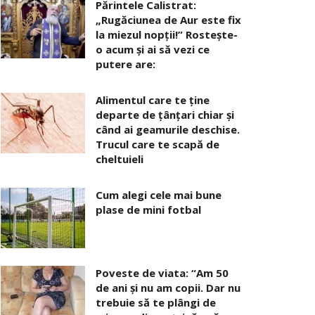
Părintele Calistrat:
„Rugăciunea de Aur este fix
la miezul nopţii!” Rosteşte-
o acum şi ai să vezi ce
putere are:
Alimentul care te ține
departe de țânțari chiar și
când ai geamurile deschise.
Trucul care te scapă de
cheltuieli
Cum alegi cele mai bune
plase de mini fotbal
Poveste de viata: “Am 50
de ani și nu am copii. Dar nu
trebuie să te plângi de