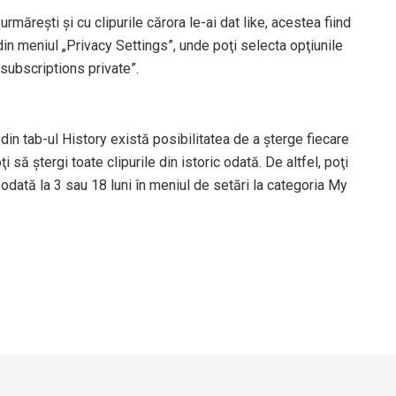
rmăreşti şi cu clipurile cărora le-ai dat like, acestea fiind
din meniul „Privacy Settings”, unde poţi selecta opţiunile
 subscriptions private”.
 din tab-ul History există posibilitatea de a şterge fiecare
ţi să ştergi toate clipurile din istoric odată. De altfel, poţi
 odată la 3 sau 18 luni în meniul de setări la categoria My