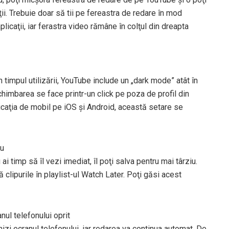
ii. Trebuie doar să tii pe fereastra de redare în mod
aplicaţii, iar ferastra video rămâne în colţul din dreapta
 timpul utilizării, YouTube include un „dark mode” atât în
schimbarea se face printr-un click pe poza de profil din
icaţia de mobil pe iOS şi Android, această setare se
iu
i timp să îl vezi imediat, îl poţi salva pentru mai târziu.
 clipurile în playlist-ul Watch Later. Poţi găsi acest
nul telefonului oprit
i ecranul telefonului, iar redarea va continua automat. De