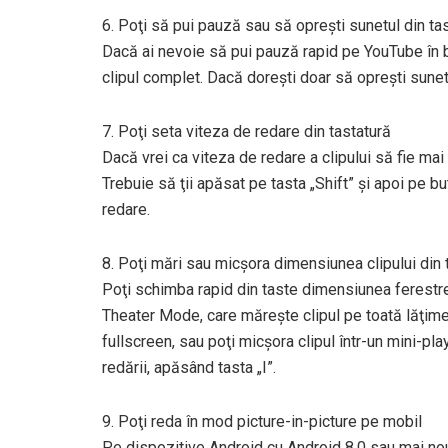
6. Poţi să pui pauză sau să opreşti sunetul din ta
Dacă ai nevoie să pui pauză rapid pe YouTube în 
clipul complet. Dacă doreşti doar să opreşti sunet
7. Poţi seta viteza de redare din tastatură
Dacă vrei ca viteza de redare a clipului să fie mai
Trebuie să ţii apăsat pe tasta „Shift” şi apoi pe but
redare.
8. Poţi mări sau micşora dimensiunea clipului din 
Poţi schimba rapid din taste dimensiunea ferestrei
Theater Mode, care măreşte clipul pe toată lăţime
fullscreen, sau poţi micşora clipul într-un mini-pl
redării, apăsând tasta „I”.
9. Poţi reda în mod picture-in-picture pe mobil
Pe dispozitive Android cu Android 8.0 sau mai nou