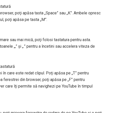
statură
browser, poţi apăsa tasta „Space” sau „K”. Ambele opresc
ul, poţi apăsa pe tasta „M”.
 mare sau mai mică, poţi folosi tastatura pentru asta.
oanele „,” şi „.” pentru a încetini sau accelera viteza de
tastatură
 în care este redat clipul. Poţi apăsa pe „T” pentru
a ferestrei din browser, poţi apăsa pe „F” pentru
ayer care îţi permite să navighezi pe YouTube în timpul
, poţi micşora fereastra de redare de pe YouTube şi o poţi