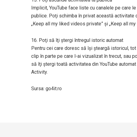
Implicit, YouTube face liste cu canalele pe care le u
publice. Poţi schimba în privat această activitate 
„Keep all my liked videos private” şi „Keep all my
16. Poţi să îţi ştergi întregul istoric automat
Pentru cei care doresc să îşi şteargă istoricul, tot
clip în parte pe care l-ai vizualizat în trecut, sau po
să îţi ştergi toată activitatea din YouTube automat
Activity.
Sursa: go4it.ro