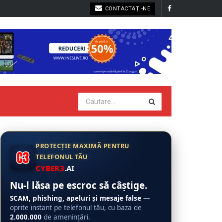
CONTACTAȚI-NE
PROTECȚIE MAXIMĂ PENTRU
TELEFONUL TĂU
CYBER3
.AI
Nu-l lăsa pe escroc să câștige.
SCAM, phishing, apeluri și mesaje false
—
oprite instant pe telefonul tău, cu baza de
2.000.000
de amenințări.