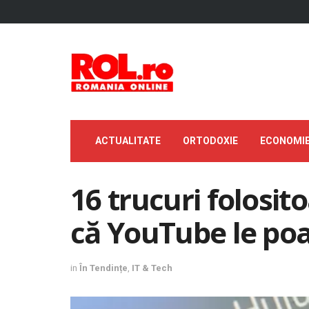
ACTUALITATE
ORTODOXIE
ECONOMI
16 trucuri folosit
că YouTube le poa
in
În Tendințe
,
IT & Tech