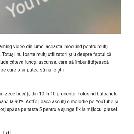
ming video din lume, aceasta înlocuind pentru mulţi
. Totuşi, nu foarte mulţi utilizatori ştiu despre faptul că
nclude câteva funcţii ascunse, care să îmbunătăţească
pe care s-ar putea să nu le ştii.
în zece bucăţi, din 10 în 10 procente. Folosind butoanele
… până la 90%. Astfel, dacă asculţi o melodie pe YouTube şi
poţi apăsa pe tasta 5 pentru a ajunge fix la mijlocul piesei.
 J şi L