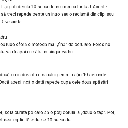
 L şi poţi derula 10 secunde în urmă cu tasta J. Aceste
 să treci repede peste un intro sau o reclamă din clip, sau
 10 secunde.
adru
YouTube oferă o metodă mai „fină” de derulare. Folosind
inte sau înapoi cu câte un singur cadru.
două ori în dreapta ecranului pentru a sări 10 secunde
. Dacă apeşi încă o dată repede după cele două apăsări
oţi seta durata pe care să o poţi derula la „double tap”. Poţi
Setarea implicită este de 10 secunde.