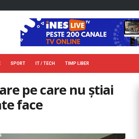
E
SPORT
IT / TECH
TIMP LIBER
oare pe care nu ştiai
te face