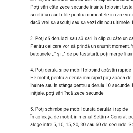
Poţi sări câte zece secunde înainte folosint tasta
scurtături sunt utile pentru momentele în care vrei
dacă vrei să asculţi sau să vezi din nou ultimele
3. Poţi să derulezi sau să sari în clip cu câte un c
Pentru cei care vor să prindă un anumit moment, 
butoanele „,” şi „.” de pe tastatură, poţi merge îna
4. Poţi derula şi pe mobil folosind apăsări rapide
Pe mobil, pentru a derula mai rapid poţi apăsa de 
înainte sau în stânga pentru a derula 10 secunde
iniţiale, poţi sări încă zece secunde.
5. Poţi schimba pe mobil durata derulării rapide
În aplicaţia de mobil, în meniul Setări > General, p
alege între 5, 10, 15, 20, 30 sau 60 de secunde. 