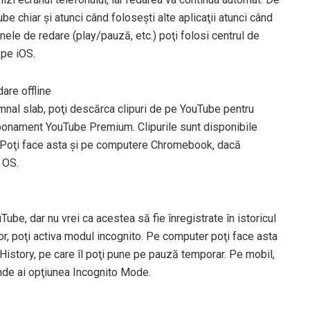
ube chiar şi atunci când foloseşti alte aplicaţii atunci când
nele de redare (play/pauză, etc.) poţi folosi centrul de
 pe iOS.
are offline
semnal slab, poţi descărca clipuri de pe YouTube pentru
abonament YouTube Premium. Clipurile sunt disponibile
. Poţi face asta şi pe computere Chromebook, dacă
 OS.
Tube, dar nu vrei ca acestea să fie înregistrate în istoricul
or, poţi activa modul incognito. Pe computer poţi face asta
 History, pe care îl poţi pune pe pauză temporar. Pe mobil,
nde ai opţiunea Incognito Mode.