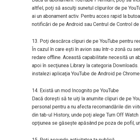
altfel, poţi să asculţi sunetul clipurilor de pe YouT
ai un abonament activ. Pentru acces rapid la butoa
notificări de pe Android sau Centrul de Control de
13. Poţi descărca clipuri de pe YouTube pentru red
În cazul în care eşti în avion sau într-o zonă cu 
redare offline. Această capabilitate necesită un 
apoi în secţiunea Library la categoria Downloads
instalezi aplicaţia YouTube de Android pe Chrome
14. Există un mod Incognito pe YouTube
Dacă doreşti să te uiţi la anumite clipuri de pe You
personal pentru a nu afecta recomandările din viit
din tab-ul History, unde poţi alege Turn Off Watch
opţiunea se găseşte apăsând pe poza de pofil, u
15. Poţi ascunde activitatea ta publică