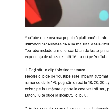
YouTube este cea mai populară platformă de strea
utilizatori necesitatea de a se mai uita la televizor
YouTube include şi multe scurtături de taste şi i
experienţa de utilizare. Iată 16 trucuri pe YouTube 
1. Poţi sări în clip folosind tastatura
Fiecare clip de pe YouTube este împărţit automat 
numerice de la 1-9, poţi sări direct la 10, 20, 30
există pe la jumătate o parte la care vrei să sari, 
Butonul 0 te duce la începutul clipului.
2. Poţi să derulezi sau să sari în clip cu butoanele