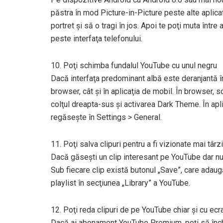
păstra în mod Picture-in-Picture peste alte aplicaţ
portret şi să o tragi în jos. Apoi te poţi muta între 
peste interfaţa telefonului.
10. Poţi schimba fundalul YouTube cu unul negru
Dacă interfaţa predominant albă este deranjantă în
browser, cât şi în aplicaţia de mobil. În browser, 
colţul dreapta-sus şi activarea Dark Theme. În apl
regăseşte în Settings > General.
11. Poţi salva clipuri pentru a fi vizionate mai târz
Dacă găseşti un clip interesant pe YouTube dar nu a
Sub fiecare clip există butonul „Save”, care adaugă
playlist în secţiunea „Library” a YouTube.
12. Poţi reda clipuri de pe YouTube chiar şi cu ecra
Dacă ai abonament YouTube Premium, poţi să închiz