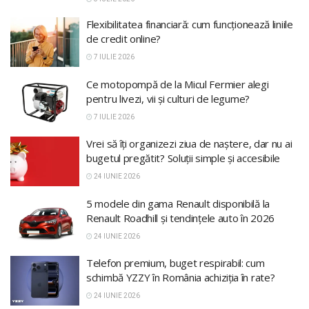
Flexibilitatea financiară: cum funcționează liniile
de credit online?
7 IULIE 2026
Ce motopompă de la Micul Fermier alegi
pentru livezi, vii și culturi de legume?
7 IULIE 2026
Vrei să îți organizezi ziua de naștere, dar nu ai
bugetul pregătit? Soluții simple și accesibile
24 IUNIE 2026
5 modele din gama Renault disponibilă la
Renault Roadhill și tendințele auto în 2026
24 IUNIE 2026
Telefon premium, buget respirabil: cum
schimbă YZZY în România achiziția în rate?
24 IUNIE 2026