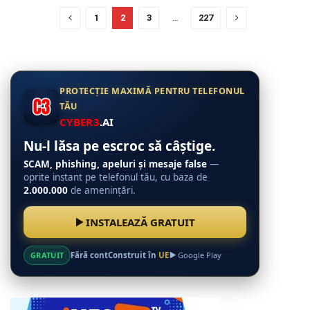
1
2
3
…
227
PROTECȚIE MAXIMĂ PENTRU TELEFONUL
TĂU
CYBER3
.AI
Nu-l lăsa pe escroc să câștige.
SCAM, phishing, apeluri și mesaje false
—
oprite instant pe telefonul tău, cu baza de
2.000.000
de amenințări.
INSTALEAZĂ GRATUIT
GRATUIT
Fără cont
Construit în
UE
Google Play