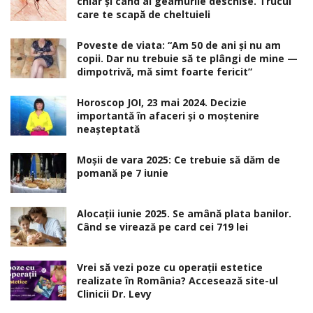
chiar și când ai geamurile deschise. Trucul
care te scapă de cheltuieli
Poveste de viata: “Am 50 de ani și nu am
copii. Dar nu trebuie să te plângi de mine —
dimpotrivă, mă simt foarte fericit”
Horoscop JOI, 23 mai 2024. Decizie
importantă în afaceri şi o moştenire
neaşteptată
Moșii de vara 2025: Ce trebuie să dăm de
pomană pe 7 iunie
Alocaţii iunie 2025. Se amână plata banilor.
Când se virează pe card cei 719 lei
Vrei să vezi poze cu operații estetice
realizate în România? Accesează site-ul
Clinicii Dr. Levy