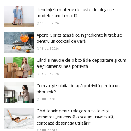
Tendințe în materie de fuste de blugi: ce
modele sunt la modă
13 IULIE 2026
Aperol Spritz acasă: ce ingrediente îți trebuie
pentru un cocktail de vară
13 IULIE 2026
Când ai nevoie de o boxă de depozitare și cum
alegi dimensiunea potrivită
13 IULIE 2026
Cum alegi soluția de apă potrivită pentru un
birou mic?
9 IULIE 2026
Ghid tehnic pentru alegerea saltelei și
somierei: „Nu există o soluție universală,
contează destinația utilizării”
8 IULIE 2026