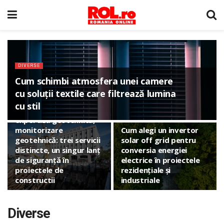
DIVERSE
Cum schimbi atmosfera unei camere
cu soluții textile care filtrează lumina
DIVERSE
cu stil
Studiu geotehnic,
DIVERSE
expertiză geotehnică,
monitorizare
Cum alegi un invertor
geotehnică: trei servicii
solar off grid pentru
distincte, un singur lanț
conversia energiei
de siguranță în
electrice în proiectele
proiectele de
rezidențiale și
constructii
industriale
Diverse