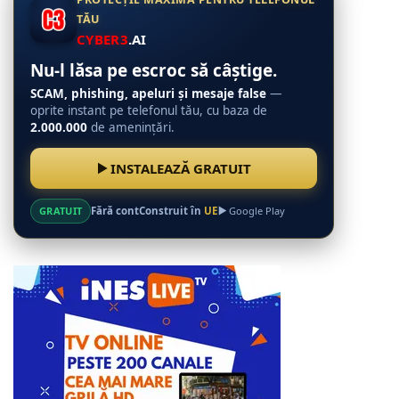
TĂU
CYBER3
.AI
Nu-l lăsa pe escroc să câștige.
SCAM, phishing, apeluri și mesaje false
—
oprite instant pe telefonul tău, cu baza de
2.000.000
de amenințări.
INSTALEAZĂ GRATUIT
GRATUIT
Fără cont
Construit în
UE
Google Play