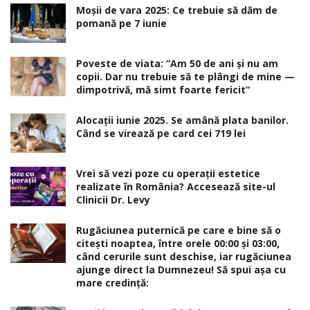
Moșii de vara 2025: Ce trebuie să dăm de
pomană pe 7 iunie
Poveste de viata: “Am 50 de ani și nu am
copii. Dar nu trebuie să te plângi de mine —
dimpotrivă, mă simt foarte fericit”
Alocaţii iunie 2025. Se amână plata banilor.
Când se virează pe card cei 719 lei
Vrei să vezi poze cu operații estetice
realizate în România? Accesează site-ul
Clinicii Dr. Levy
Rugăciunea puternică pe care e bine să o
citești noaptea, între orele 00:00 și 03:00,
când cerurile sunt deschise, iar rugăciunea
ajunge direct la Dumnezeu! Să spui așa cu
mare credință: