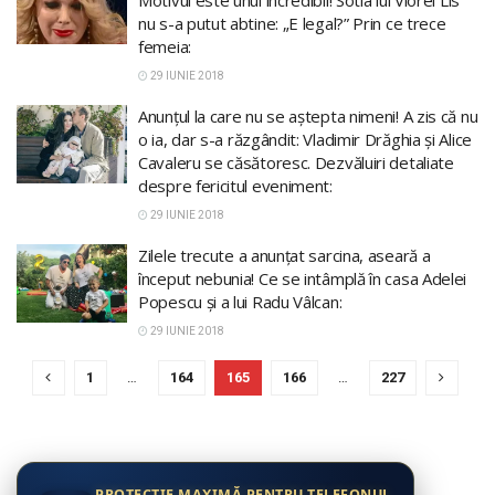
nu s-a putut abtine: „E legal?” Prin ce trece
femeia:
29 IUNIE 2018
Anunțul la care nu se aștepta nimeni! A zis că nu
o ia, dar s-a răzgândit: Vladimir Drăghia și Alice
Cavaleru se căsătoresc. Dezvăluiri detaliate
despre fericitul eveniment:
29 IUNIE 2018
Zilele trecute a anunţat sarcina, aseară a
început nebunia! Ce se intâmplă în casa Adelei
Popescu şi a lui Radu Vâlcan:
29 IUNIE 2018
1
…
164
165
166
…
227
PROTECȚIE MAXIMĂ PENTRU TELEFONUL