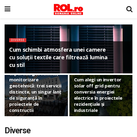
DIVERSE
Cum schimbi atmosfera unei camere
cu soluții textile care filtrează lumina
DIVERSE
cu stil
Studiu geotehnic,
DIVERSE
expertiză geotehnică,
monitorizare
Cum alegi un invertor
geotehnică: trei servicii
solar off grid pentru
distincte, un singur lanț
conversia energiei
de siguranță în
electrice în proiectele
proiectele de
rezidențiale și
constructii
industriale
Diverse