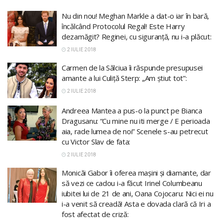
Nu din nou! Meghan Markle a dat-o iar în bară,
încălcând Protocolul Regal! Este Harry
dezamăgit? Reginei, cu siguranță, nu i-a plăcut:
2 IULIE 2018
Carmen de la Sălciua îi răspunde presupusei
amante a lui Culiță Sterp: „Am știut tot”:
2 IULIE 2018
Andreea Mantea a pus-o la punct pe Bianca
Dragusanu: “Cu mine nu iti merge / E perioada
aia, rade lumea de noi” Scenele s-au petrecut
cu Victor Slav de fata:
2 IULIE 2018
Monicăi Gabor îi oferea mașini și diamante, dar
să vezi ce cadou i-a făcut Irinel Columbeanu
iubitei lui de 21 de ani, Oana Cojocaru: Nici ei nu
i-a venit să creadă! Asta e dovada clară că Iri a
fost afectat de criză: