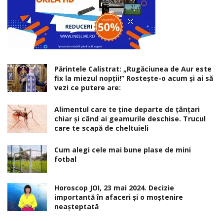
Părintele Calistrat: „Rugăciunea de Aur este
fix la miezul nopţii!” Rosteşte-o acum şi ai să
vezi ce putere are:
Alimentul care te ține departe de țânțari
chiar și când ai geamurile deschise. Trucul
care te scapă de cheltuieli
Cum alegi cele mai bune plase de mini
fotbal
Horoscop JOI, 23 mai 2024. Decizie
importantă în afaceri şi o moştenire
neaşteptată