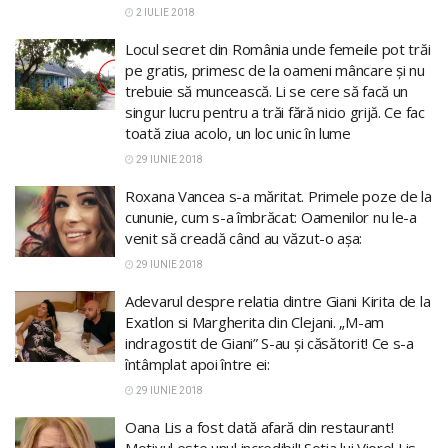
2 IULIE 2018
Locul secret din România unde femeile pot trăi
pe gratis, primesc de la oameni mâncare și nu
trebuie să muncească. Li se cere să facă un
singur lucru pentru a trăi fără nicio grijă. Ce fac
toată ziua acolo, un loc unic în lume
29 IUNIE 2018
Roxana Vancea s-a măritat. Primele poze de la
cununie, cum s-a îmbrăcat: Oamenilor nu le-a
venit să creadă când au văzut-o așa:
29 IUNIE 2018
Adevarul despre relatia dintre Giani Kirita de la
Exatlon si Margherita din Clejani. „M-am
indragostit de Giani” S-au și căsătorit! Ce s-a
întâmplat apoi între ei:
29 IUNIE 2018
Oana Lis a fost dată afară din restaurant!
Motivul este unul incredibil! Sotia lui Viorel Lis