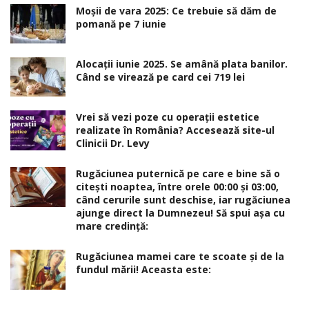
Moșii de vara 2025: Ce trebuie să dăm de
pomană pe 7 iunie
Alocaţii iunie 2025. Se amână plata banilor.
Când se virează pe card cei 719 lei
Vrei să vezi poze cu operații estetice
realizate în România? Accesează site-ul
Clinicii Dr. Levy
Rugăciunea puternică pe care e bine să o
citești noaptea, între orele 00:00 și 03:00,
când cerurile sunt deschise, iar rugăciunea
ajunge direct la Dumnezeu! Să spui așa cu
mare credință:
Rugăciunea mamei care te scoate şi de la
fundul mării! Aceasta este: