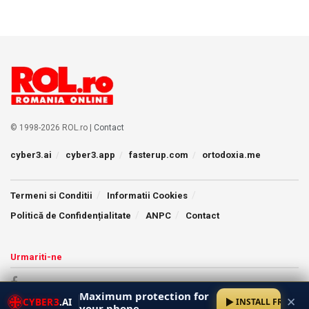
© 1998-2026 ROL.ro |
Contact
cyber3.ai
cyber3.app
fasterup.com
ortodoxia.me
Termeni si Conditii
Informatii Cookies
Politică de Confidențialitate
ANPC
Contact
Urmariti-ne
Maximum protection for
✕
CYBER3
.AI
INSTALL FREE
your phone.