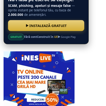
SCAM, phishing, apeluri și mesaje false
—
oprite instant pe telefonul tău, cu baza de
2.000.000
de amenințări.
INSTALEAZĂ GRATUIT
GRATUIT
Fără cont
Construit în
UE
Google Play