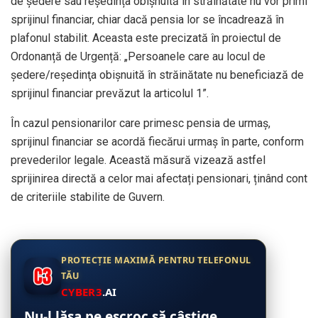
de ședere sau reședința obișnuită în străinătate nu vor primi
sprijinul financiar, chiar dacă pensia lor se încadrează în
plafonul stabilit. Aceasta este precizată în proiectul de
Ordonanță de Urgență: „Persoanele care au locul de
şedere/reşedinţa obișnuită în străinătate nu beneficiază de
sprijinul financiar prevăzut la articolul 1”.
În cazul pensionarilor care primesc pensia de urmaș,
sprijinul financiar se acordă fiecărui urmaș în parte, conform
prevederilor legale. Această măsură vizează astfel
sprijinirea directă a celor mai afectați pensionari, ținând cont
de criteriile stabilite de Guvern.
PROTECȚIE MAXIMĂ PENTRU TELEFONUL
TĂU
CYBER3
.AI
Nu-l lăsa pe escroc să câștige.