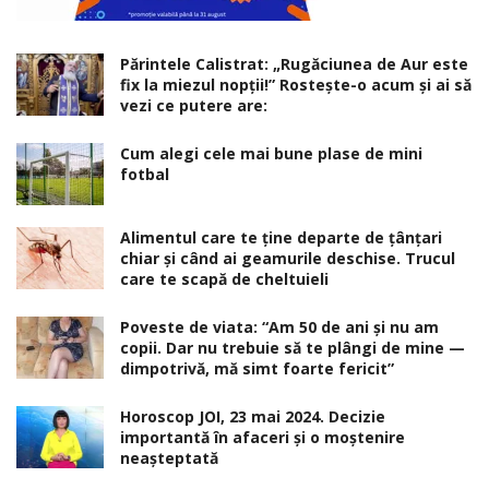
Părintele Calistrat: „Rugăciunea de Aur este
fix la miezul nopţii!” Rosteşte-o acum şi ai să
vezi ce putere are:
Cum alegi cele mai bune plase de mini
fotbal
Alimentul care te ține departe de țânțari
chiar și când ai geamurile deschise. Trucul
care te scapă de cheltuieli
Poveste de viata: “Am 50 de ani și nu am
copii. Dar nu trebuie să te plângi de mine —
dimpotrivă, mă simt foarte fericit”
Horoscop JOI, 23 mai 2024. Decizie
importantă în afaceri şi o moştenire
neaşteptată