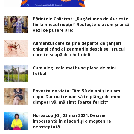
Părintele Calistrat: „Rugăciunea de Aur este
fix la miezul nopţii!” Rosteşte-o acum şi ai să
vezi ce putere are:
Alimentul care te ține departe de țânțari
chiar și când ai geamurile deschise. Trucul
care te scapă de cheltuieli
Cum alegi cele mai bune plase de mini
fotbal
Poveste de viata: “Am 50 de ani și nu am
copii. Dar nu trebuie să te plângi de mine —
dimpotrivă, mă simt foarte fericit”
Horoscop JOI, 23 mai 2024. Decizie
importantă în afaceri şi o moştenire
neaşteptată