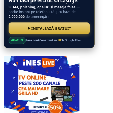
Nu-l lăsa pe escroc să câștige.
SCAM, phishing, apeluri și mesaje false
—
oprite instant pe telefonul tău, cu baza de
2.000.000
de amenințări.
INSTALEAZĂ GRATUIT
GRATUIT
Fără cont
Construit în
UE
Google Play