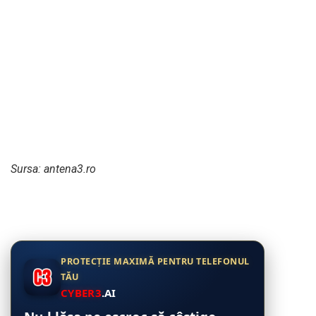
Sursa: antena3.ro
PROTECȚIE MAXIMĂ PENTRU TELEFONUL
TĂU
CYBER3
.AI