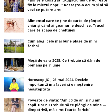
Părintele Calistrat: „Rugăciunea de Aur este
fix la miezul nopţii!” Rosteşte-o acum şi ai să
vezi ce putere are:
Alimentul care te ține departe de țânțari
chiar și când ai geamurile deschise. Trucul
care te scapă de cheltuieli
Cum alegi cele mai bune plase de mini
fotbal
Moșii de vara 2025: Ce trebuie să dăm de
pomană pe 7 iunie
Horoscop JOI, 23 mai 2024. Decizie
importantă în afaceri şi o moştenire
neaşteptată
Poveste de viata: “Am 50 de ani și nu am
copii. Dar nu trebuie să te plângi de mine —
dimpotrivă, mă simt foarte fericit”