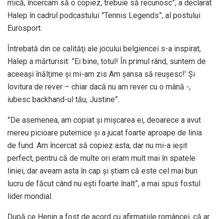
mică, încercam să o copiez, trebuie să recunosc”, a declarat
Halep în cadrul podcastului ”Tennis Legends”, al postului
Eurosport.
Întrebată din ce calităţi ale jocului belgiencei s-a inspirat,
Halep a mărturisit: ”Ei bine, totul! În primul rând, suntem de
aceeaşi înălţime şi mi-am zis Am şansa să reuşesc!’ Şi
lovitura de rever – chiar dacă nu am rever cu o mână -,
iubesc backhand-ul tău, Justine”.
”De asemenea, am copiat şi mişcarea ei, deoarece a avut
mereu picioare puternice şi a jucat foarte aproape de linia
de fund. Am încercat să copiez asta, dar nu mi-a ieşit
perfect, pentru că de multe ori eram mult mai în spatele
liniei, dar aveam asta în cap şi ştiam că este cel mai bun
lucru de făcut când nu eşti foarte înalt”, a mai spus fostul
lider mondial.
După ce Henin a fost de acord cu afirmaţiile româncei, că ar