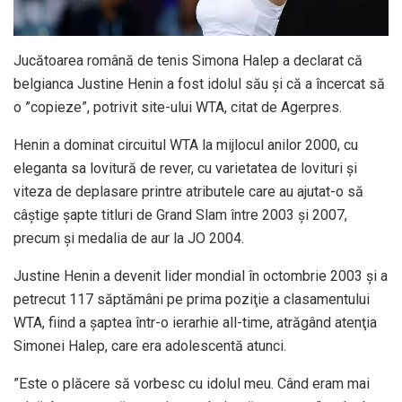
Jucătoarea română de tenis Simona Halep a declarat că
belgianca Justine Henin a fost idolul său şi că a încercat să
o ”copieze”, potrivit site-ului WTA, citat de Agerpres.
Henin a dominat circuitul WTA la mijlocul anilor 2000, cu
eleganta sa lovitură de rever, cu varietatea de lovituri şi
viteza de deplasare printre atributele care au ajutat-o să
câştige şapte titluri de Grand Slam între 2003 şi 2007,
precum şi medalia de aur la JO 2004.
Justine Henin a devenit lider mondial în octombrie 2003 şi a
petrecut 117 săptămâni pe prima poziţie a clasamentului
WTA, fiind a şaptea într-o ierarhie all-time, atrăgând atenţia
Simonei Halep, care era adolescentă atunci.
”Este o plăcere să vorbesc cu idolul meu. Când eram mai