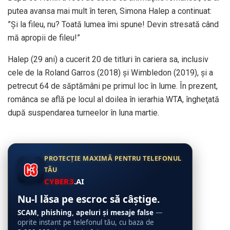
putea avansa mai mult în teren, Simona Halep a continuat:
”Şi la fileu, nu? Toată lumea îmi spune! Devin stresată când
mă apropii de fileu!”
Halep (29 ani) a cucerit 20 de titluri în cariera sa, inclusiv
cele de la Roland Garros (2018) şi Wimbledon (2019), şi a
petrecut 64 de săptămâni pe primul loc în lume. În prezent,
românca se află pe locul al doilea în ierarhia WTA, îngheţată
după suspendarea turneelor în luna martie.
PROTECȚIE MAXIMĂ PENTRU TELEFONUL
TĂU
CYBER3
.AI
Nu-l lăsa pe escroc să câștige.
SCAM, phishing, apeluri și mesaje false
—
oprite instant pe telefonul tău, cu baza de