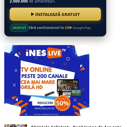
2.000.000
de amenințări.
INSTALEAZĂ GRATUIT
GRATUIT
Fără cont
Construit în
UE
Google Play