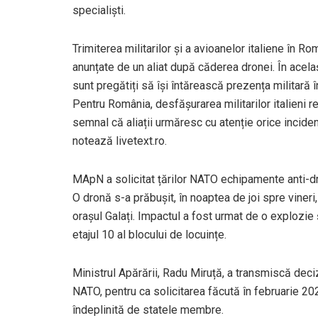
specialiști.
Trimiterea militarilor și a avioanelor italiene în 
anunțate de un aliat după căderea dronei. În acel
sunt pregătiți să își întărească prezența militară î
Pentru România, desfășurarea militarilor italieni r
semnal că aliații urmăresc cu atenție orice inciden
notează livetext.ro.
MApN a solicitat țărilor NATO echipamente anti-d
O dronă s-a prăbușit, în noaptea de joi spre vineri,
orașul Galați. Impactul a fost urmat de o explozie 
etajul 10 al blocului de locuințe.
Ministrul Apărării, Radu Miruță, a transmiscă deciz
NATO, pentru ca solicitarea făcută în februarie 2
îndeplinită de statele membre.