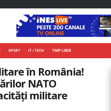
E
SPORT
IT / TECH
TIMP LIBER
litare în România!
țărilor NATO
cități militare