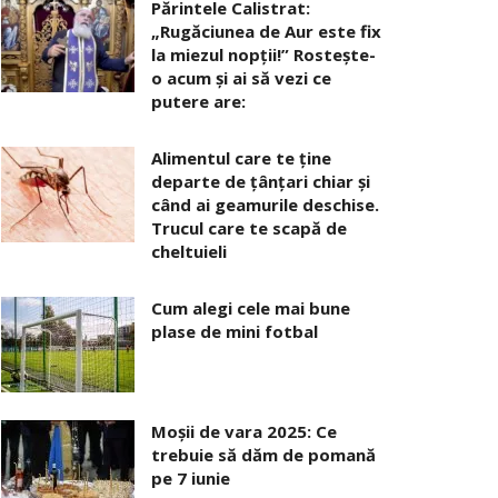
Părintele Calistrat:
„Rugăciunea de Aur este fix
la miezul nopţii!” Rosteşte-
o acum şi ai să vezi ce
putere are:
Alimentul care te ține
departe de țânțari chiar și
când ai geamurile deschise.
Trucul care te scapă de
cheltuieli
Cum alegi cele mai bune
plase de mini fotbal
Moșii de vara 2025: Ce
trebuie să dăm de pomană
pe 7 iunie