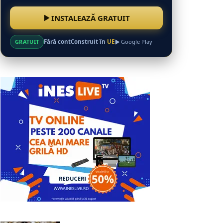
INSTALEAZĂ GRATUIT
GRATUIT
Fără cont
Construit în
UE
Google Play