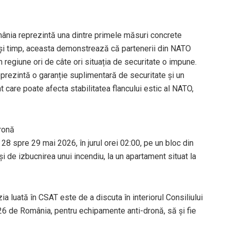
România reprezintă una dintre primele măsuri concrete
ași timp, aceasta demonstrează că partenerii din NATO
n regiune ori de câte ori situația de securitate o impune.
eprezintă o garanție suplimentară de securitate și un
t care poate afecta stabilitatea flancului estic al NATO,
ronă
 28 spre 29 mai 2026, în jurul orei 02:00, pe un bloc din
și de izbucnirea unui incendiu, la un apartament situat la
ia luată în CSAT este de a discuta în interiorul Consiliului
026 de România, pentru echipamente anti-dronă, să și fie