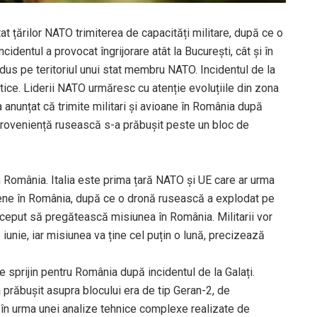
at țărilor NATO trimiterea de capacități militare, după ce o
identul a provocat îngrijorare atât la București, cât și în
dus pe teritoriul unui stat membru NATO. Incidentul de la
lantice. Liderii NATO urmăresc cu atenție evoluțiile din zona
 anunțat că trimite militari și avioane în România după
 proveniență rusească s-a prăbușit peste un bloc de
n România. Italia este prima țară NATO și UE care ar urma
iene în România, după ce o dronă rusească a explodat pe
 început să pregătească misiunea în România. Militarii vor
nie, iar misiunea va ține cel puțin o lună, precizează
de sprijin pentru România după incidentul de la Galați.
 prăbușit asupra blocului era de tip Geran-2, de
 în urma unei analize tehnice complexe realizate de