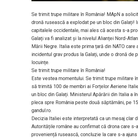
Se trimit trupe militare în România! MApN a solicit
dronă rusească a explodat pe un bloc din Galați! Inc
capitalele occidentale, mai ales că acesta s-a pro
Galați va fi analizat și la nivelul Alianței Nord-At
Mării Negre. Italia este prima țară din NATO care a
incidentul grav produs la Galați, unde o dronă de
locuințe.
Se trimit trupe militare în România!
Este vestea momentului. Se trimit trupe militare î
să trimită 100 de membri ai Forțelor Aeriene Ital
un bloc din Galați. Ministerul Apărării din Italia a
pleca spre România peste două săptămâni, pe 15 iu
gandul.ro.
Decizia Italiei este interpretată ca un mesaj clar 
Autoritățile române au confirmat că drona care s-a
proveniență rusească, concluzie la care s-a ajuns