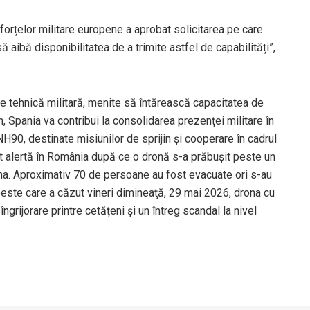
forțelor militare europene a aprobat solicitarea pe care
ă aibă disponibilitatea de a trimite astfel de capabilități”,
de tehnică militară, menite să întărească capacitatea de
n, Spania va contribui la consolidarea prezenței militare în
H90, destinate misiunilor de sprijin și cooperare în cadrul
ost alertă în România după ce o dronă s-a prăbușit peste un
craina. Aproximativ 70 de persoane au fost evacuate ori s-au
 peste care a căzut vineri dimineaţă, 29 mai 2026, drona cu
ngrijorare printre cetățeni și un întreg scandal la nivel