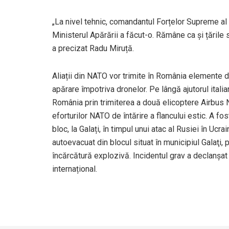
„La nivel tehnic, comandantul Forțelor Supreme al 
Ministerul Apărării a făcut-o. Rămâne ca și țările s
a precizat Radu Miruță.
Aliații din NATO vor trimite în România elemente 
apărare împotriva dronelor. Pe lângă ajutorul italia
România prin trimiterea a două elicoptere Airbus N
eforturilor NATO de întărire a flancului estic. A f
bloc, la Galați, în timpul unui atac al Rusiei în U
autoevacuat din blocul situat în municipiul Galaţi,
încărcătură explozivă. Incidentul grav a declanșat î
internațional.