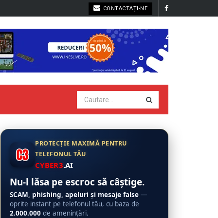
CONTACTAȚI-NE
PROTECȚIE MAXIMĂ PENTRU
TELEFONUL TĂU
CYBER3
.AI
Nu-l lăsa pe escroc să câștige.
SCAM, phishing, apeluri și mesaje false
—
oprite instant pe telefonul tău, cu baza de
2.000.000
de amenințări.