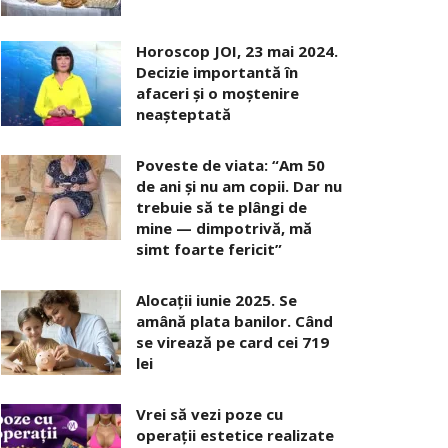
Horoscop JOI, 23 mai 2024.
Decizie importantă în
afaceri şi o moştenire
neaşteptată
Poveste de viata: “Am 50
de ani și nu am copii. Dar nu
trebuie să te plângi de
mine — dimpotrivă, mă
simt foarte fericit”
Alocaţii iunie 2025. Se
amână plata banilor. Când
se virează pe card cei 719
lei
Vrei să vezi poze cu
operații estetice realizate