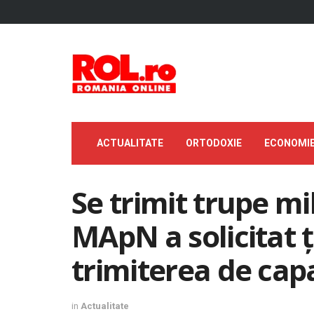
ACTUALITATE
ORTODOXIE
ECONOMI
Se trimit trupe mi
MApN a solicitat 
trimiterea de capa
in
Actualitate