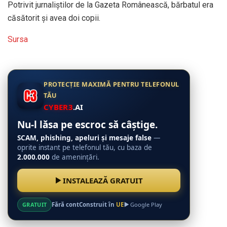
Potrivit jurnaliştilor de la Gazeta Românească, bărbatul era
căsătorit şi avea doi copii.
Sursa
PROTECȚIE MAXIMĂ PENTRU TELEFONUL
TĂU
CYBER3
.AI
Nu-l lăsa pe escroc să câștige.
SCAM, phishing, apeluri și mesaje false
—
oprite instant pe telefonul tău, cu baza de
2.000.000
de amenințări.
INSTALEAZĂ GRATUIT
GRATUIT
Fără cont
Construit în
UE
Google Play