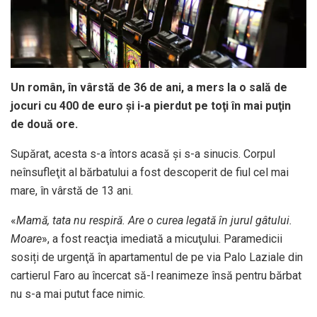
Un român, în vârstă de 36 de ani, a mers la o sală de
jocuri cu 400 de euro şi i-a pierdut pe toţi în mai puţin
de două ore.
Supărat, acesta s-a întors acasă și s-a sinucis. Corpul
neînsufleţit al bărbatului a fost descoperit de fiul cel mai
mare, în vârstă de 13 ani.
«
Mamă, tata nu respiră. Are o curea legată în jurul gâtului.
Moare
», a fost reacţia imediată a micuţului. Paramedicii
sosiți de urgenţă în apartamentul de pe via Palo Laziale din
cartierul Faro au încercat să-l reanimeze însă pentru bărbat
nu s-a mai putut face nimic.