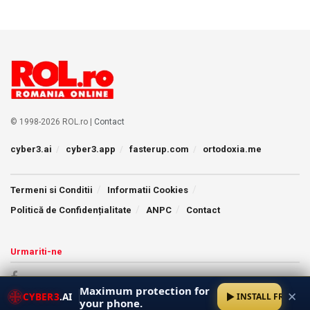
© 1998-2026 ROL.ro |
Contact
cyber3.ai
cyber3.app
fasterup.com
ortodoxia.me
Termeni si Conditii
Informatii Cookies
Politică de Confidențialitate
ANPC
Contact
Urmariti-ne
Maximum protection for
✕
CYBER3
.AI
INSTALL FREE
your phone.