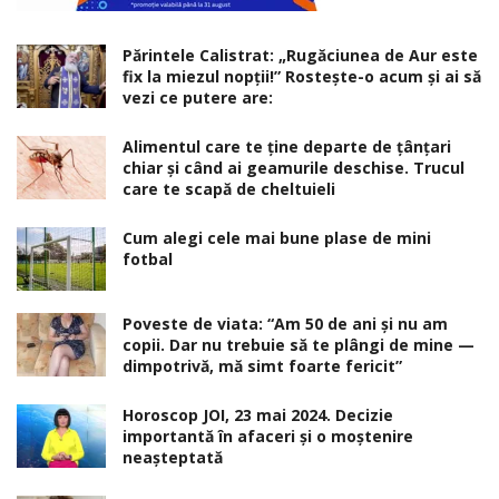
Părintele Calistrat: „Rugăciunea de Aur este
fix la miezul nopţii!” Rosteşte-o acum şi ai să
vezi ce putere are:
Alimentul care te ține departe de țânțari
chiar și când ai geamurile deschise. Trucul
care te scapă de cheltuieli
Cum alegi cele mai bune plase de mini
fotbal
Poveste de viata: “Am 50 de ani și nu am
copii. Dar nu trebuie să te plângi de mine —
dimpotrivă, mă simt foarte fericit”
Horoscop JOI, 23 mai 2024. Decizie
importantă în afaceri şi o moştenire
neaşteptată