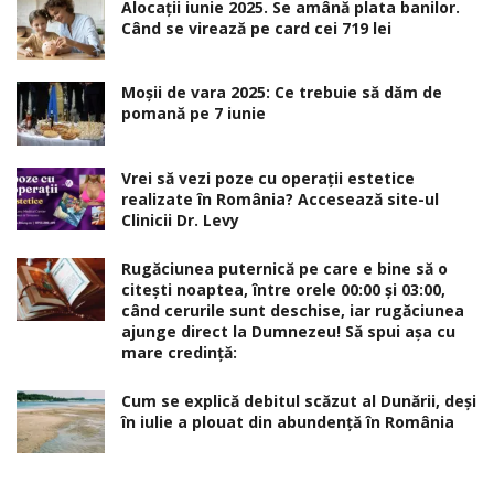
Alocaţii iunie 2025. Se amână plata banilor.
Când se virează pe card cei 719 lei
Moșii de vara 2025: Ce trebuie să dăm de
pomană pe 7 iunie
Vrei să vezi poze cu operații estetice
realizate în România? Accesează site-ul
Clinicii Dr. Levy
Rugăciunea puternică pe care e bine să o
citești noaptea, între orele 00:00 și 03:00,
când cerurile sunt deschise, iar rugăciunea
ajunge direct la Dumnezeu! Să spui așa cu
mare credință:
Cum se explică debitul scăzut al Dunării, deși
în iulie a plouat din abundență în România