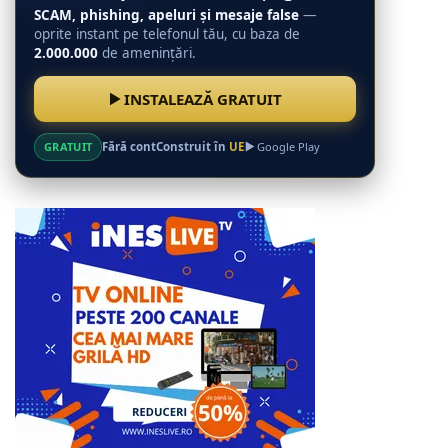
SCAM, phishing, apeluri și mesaje false
—
oprite instant pe telefonul tău, cu baza de
2.000.000
de amenințări.
INSTALEAZĂ GRATUIT
GRATUIT
Fără cont
Construit în
UE
Google Play