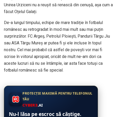
Unirea Urziceni nu a reușit să renască din cenușă, așa cum a
făcut Oțelul Galați.
De-a lungul timpului, echipe de mare tradiție în fotbalul
românesc au retrogradat în mod mai mult sau mai puțin
surprinzător. FC Argeș, Petrolul Ploiești, Pandurii Târgu Jiu
sau ASA Târgu Mureș ar putea fi și ele incluse în topul
nostru. Cel mai probabil că astfel de povești vor mai fi
scrise în viitorul apropiat, oricât de mult ne-am dori ca
aceste lucruri să nu se întâmple, iar asta face totuși ca
fotbalul românesc să fie special.
PROTECȚIE MAXIMĂ PENTRU TELEFONUL
TĂU
CYBER3
.AI
Nu-l lăsa pe escroc să câștige.