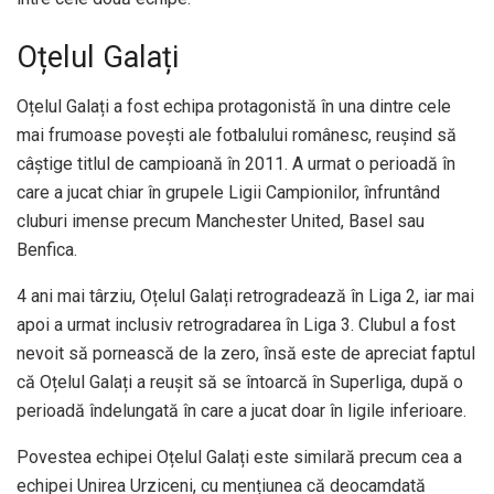
Oțelul Galați
Oțelul Galați a fost echipa protagonistă în una dintre cele
mai frumoase povești ale fotbalului românesc, reușind să
câștige titlul de campioană în 2011. A urmat o perioadă în
care a jucat chiar în grupele Ligii Campionilor, înfruntând
cluburi imense precum Manchester United, Basel sau
Benfica.
4 ani mai târziu, Oțelul Galați retrogradează în Liga 2, iar mai
apoi a urmat inclusiv retrogradarea în Liga 3. Clubul a fost
nevoit să pornească de la zero, însă este de apreciat faptul
că Oțelul Galați a reușit să se întoarcă în Superliga, după o
perioadă îndelungată în care a jucat doar în ligile inferioare.
Povestea echipei Oțelul Galați este similară precum cea a
echipei Unirea Urziceni, cu mențiunea că deocamdată