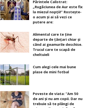
Părintele Calistrat:
„Rugăciunea de Aur este fix
la miezul nopţii!” Rosteşte-
o acum şi ai să vezi ce
putere are:
Alimentul care te ține
departe de țânțari chiar și
când ai geamurile deschise.
Trucul care te scapă de
cheltuieli
Cum alegi cele mai bune
plase de mini fotbal
Poveste de viata: “Am 50
de ani și nu am copii. Dar nu
trebuie să te plângi de