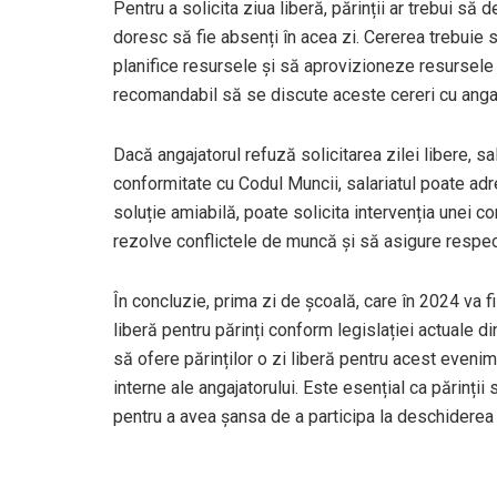
Pentru a solicita ziua liberă, părinții ar trebui să
doresc să fie absenți în acea zi. Cererea trebuie s
planifice resursele și să aprovizioneze resursel
recomandabil să se discute aceste cereri cu angajat
Dacă angajatorul refuză solicitarea zilei libere, s
conformitate cu Codul Muncii, salariatul poate adr
soluție amiabilă, poate solicita intervenția unei 
rezolve conflictele de muncă și să asigure respect
În concluzie, prima zi de școală, care în 2024 va f
liberă pentru părinți conform legislației actuale 
să ofere părinților o zi liberă pentru acest evenime
interne ale angajatorului. Este esențial ca părinți
pentru a avea șansa de a participa la deschiderea an