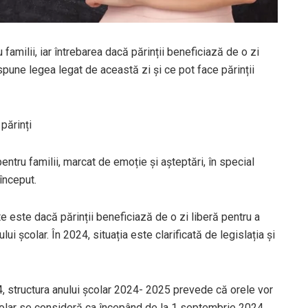
amilii, iar întrebarea dacă părinții beneficiază de o zi
 spune legea legat de această zi și ce pot face părinții
părinți
tru familii, marcat de emoție și așteptări, în special
 început.
ite este dacă părinții beneficiază de o zi liberă pentru a
i școlar. În 2024, situația este clarificată de legislația și
24, structura anului școlar 2024- 2025 prevede că orele vor
colar se consideră ca începând de la 1 septembrie 2024,