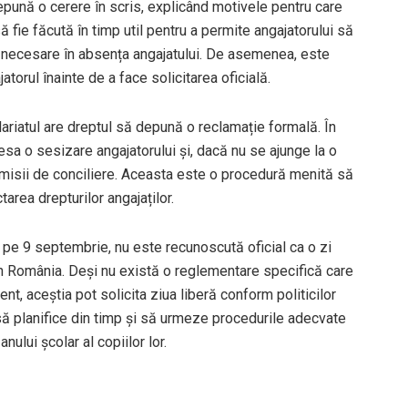
 depună o cerere în scris, explicând motivele pentru care
ă fie făcută în timp util pentru a permite angajatorului să
e necesare în absența angajatului. De asemenea, este
orul înainte de a face solicitarea oficială.
alariatul are dreptul să depună o reclamație formală. În
esa o sesizare angajatorului și, dacă nu se ajunge la o
comisii de conciliere. Aceasta este o procedură menită să
area drepturilor angajaților.
i pe 9 septembrie, nu este recunoscută oficial ca o zi
din România. Deși nu există o reglementare specifică care
nt, aceștia pot solicita ziua liberă conform politicilor
i să planifice din timp și să urmeze procedurile adecvate
ului școlar al copiilor lor.