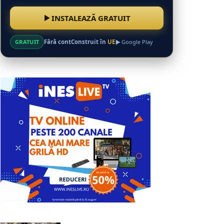
INSTALEAZĂ GRATUIT
GRATUIT
Fără cont
Construit în
UE
Google Play