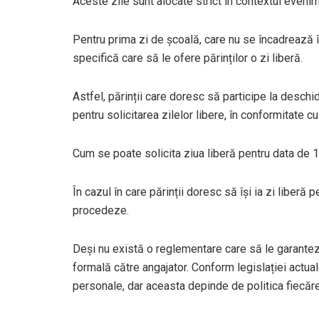
Aceste zile sunt alocate strict în contextul evenime
Pentru prima zi de școală, care nu se încadrează 
specifică care să le ofere părinților o zi liberă.
Astfel, părinții care doresc să participe la desch
pentru solicitarea zilelor libere, în conformitate c
Cum se poate solicita ziua liberă pentru data de
În cazul în care părinții doresc să își ia zi liberă
procedeze.
Deși nu există o reglementare care să le garanteze
formală către angajator. Conform legislației actual
personale, dar aceasta depinde de politica fiecăre