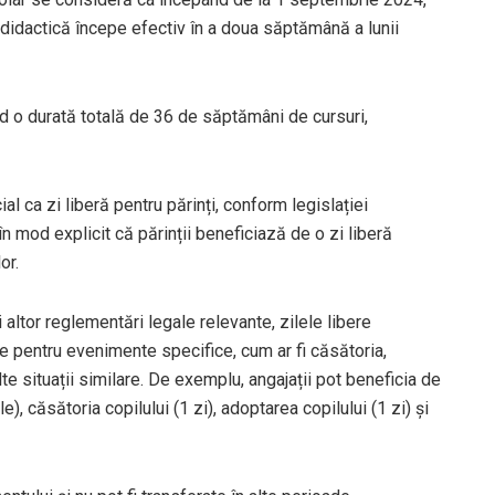
a didactică începe efectiv în a doua săptămână a lunii
d o durată totală de 36 de săptămâni de cursuri,
l ca zi liberă pentru părinți, conform legislației
 mod explicit că părinții beneficiază de o zi liberă
or.
ltor reglementări legale relevante, zilele libere
e pentru evenimente specifice, cum ar fi căsătoria,
te situații similare. De exemplu, angajații pot beneficia de
e), căsătoria copilului (1 zi), adoptarea copilului (1 zi) și