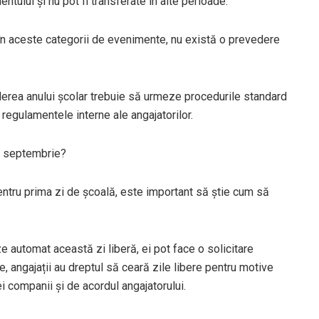
ntului și nu pot fi transferate în alte perioade.
în aceste categorii de evenimente, nu există o prevedere
iderea anului școlar trebuie să urmeze procedurile standard
u regulamentele interne ale angajatorilor.
 1 septembrie?
 pentru prima zi de școală, este important să știe cum să
 automat această zi liberă, ei pot face o solicitare
e, angajații au dreptul să ceară zile libere pentru motive
i companii și de acordul angajatorului.