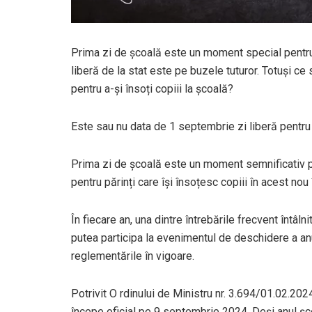
Prima zi de școală este un moment special pentru f
liberă de la stat este pe buzele tuturor. Totuși ce
pentru a-și însoți copiii la școală?
Este sau nu data de 1 septembrie zi liberă pentru 
Prima zi de școală este un moment semnificativ pen
pentru părinți care își însoțesc copiii în acest nou
În fiecare an, una dintre întrebările frecvent întâln
putea participa la evenimentul de deschidere a anulu
reglementările în vigoare.
Potrivit O rdinului de Ministru nr. 3.694/01.02.20
începe oficial pe 9 septembrie 2024. Deși anul ș