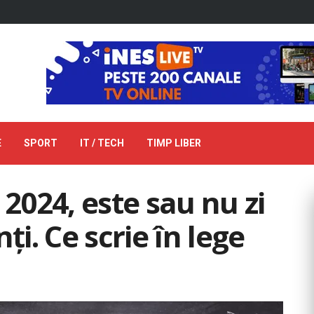
E
SPORT
IT / TECH
TIMP LIBER
 2024, este sau nu zi
ți. Ce scrie în lege