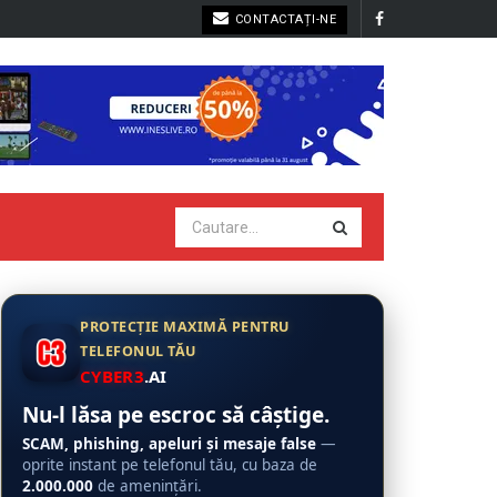
CONTACTAȚI-NE
PROTECȚIE MAXIMĂ PENTRU
TELEFONUL TĂU
CYBER3
.AI
Nu-l lăsa pe escroc să câștige.
SCAM, phishing, apeluri și mesaje false
—
oprite instant pe telefonul tău, cu baza de
2.000.000
de amenințări.