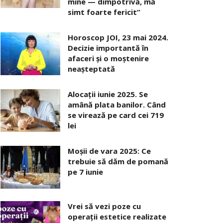
mine — dimpotrivă, mă
simt foarte fericit”
Horoscop JOI, 23 mai 2024.
Decizie importantă în
afaceri şi o moştenire
neaşteptată
Alocaţii iunie 2025. Se
amână plata banilor. Când
se virează pe card cei 719
lei
Moșii de vara 2025: Ce
trebuie să dăm de pomană
pe 7 iunie
Vrei să vezi poze cu
operații estetice realizate