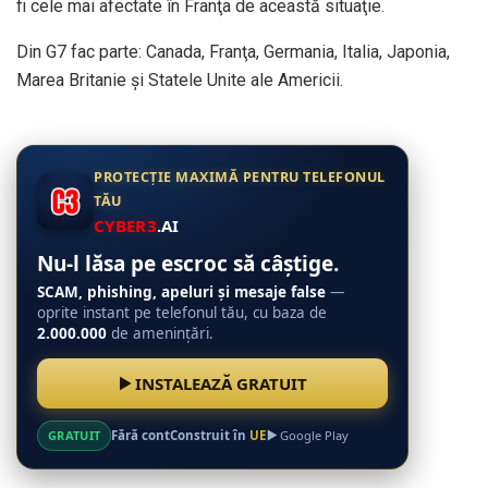
fi cele mai afectate în Franţa de această situaţie.
Din G7 fac parte: Canada, Franţa, Germania, Italia, Japonia,
Marea Britanie şi Statele Unite ale Americii.
PROTECȚIE MAXIMĂ PENTRU TELEFONUL
TĂU
CYBER3
.AI
Nu-l lăsa pe escroc să câștige.
SCAM, phishing, apeluri și mesaje false
—
oprite instant pe telefonul tău, cu baza de
2.000.000
de amenințări.
INSTALEAZĂ GRATUIT
GRATUIT
Fără cont
Construit în
UE
Google Play