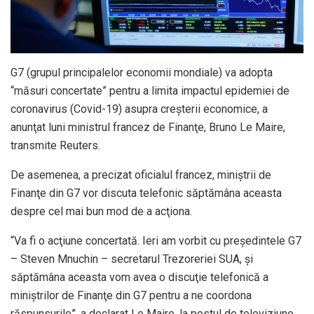
G7 (grupul principalelor economii mondiale) va adopta
“măsuri concertate” pentru a limita impactul epidemiei de
coronavirus (Covid-19) asupra creşterii economice, a
anunţat luni ministrul francez de Finanţe, Bruno Le Maire,
transmite Reuters.
De asemenea, a precizat oficialul francez, miniştrii de
Finanţe din G7 vor discuta telefonic săptămâna aceasta
despre cel mai bun mod de a acţiona.
“Va fi o acţiune concertată. Ieri am vorbit cu preşedintele G7
– Steven Mnuchin – secretarul Trezoreriei SUA, şi
săptămâna aceasta vom avea o discuţie telefonică a
miniştrilor de Finanţe din G7 pentru a ne coordona
răspunsurile”, a declarat Le Maire, la postul de televiziune