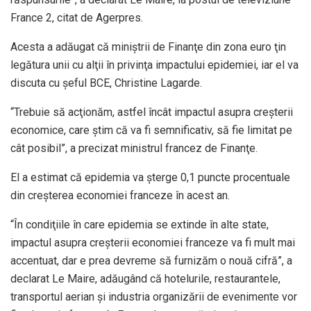
France 2, citat de Agerpres.
Acesta a adăugat că miniştrii de Finanţe din zona euro ţin
legătura unii cu alţii în privinţa impactului epidemiei, iar el va
discuta cu şeful BCE, Christine Lagarde.
“Trebuie să acţionăm, astfel încât impactul asupra creşterii
economice, care ştim că va fi semnificativ, să fie limitat pe
cât posibil”, a precizat ministrul francez de Finanţe.
El a estimat că epidemia va şterge 0,1 puncte procentuale
din creşterea economiei franceze în acest an.
“În condiţiile în care epidemia se extinde în alte state,
impactul asupra creşterii economiei franceze va fi mult mai
accentuat, dar e prea devreme să furnizăm o nouă cifră”, a
declarat Le Maire, adăugând că hotelurile, restaurantele,
transportul aerian şi industria organizării de evenimente vor