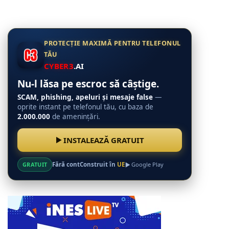
PROTECȚIE MAXIMĂ PENTRU TELEFONUL
TĂU
CYBER3
.AI
Nu-l lăsa pe escroc să câștige.
SCAM, phishing, apeluri și mesaje false
—
oprite instant pe telefonul tău, cu baza de
2.000.000
de amenințări.
INSTALEAZĂ GRATUIT
GRATUIT
Fără cont
Construit în
UE
Google Play