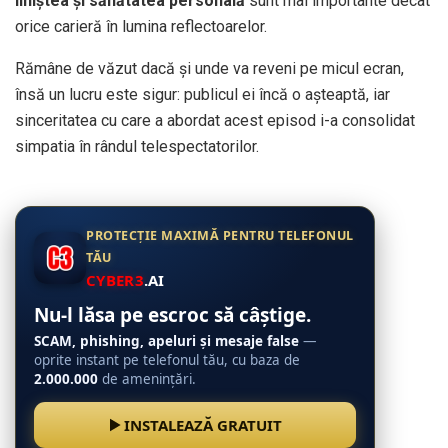
liniștea și sănătatea personală
sunt mai importante decât
orice carieră în lumina reflectoarelor.
Rămâne de văzut dacă și unde va reveni pe micul ecran,
însă un lucru este sigur: publicul ei încă o așteaptă, iar
sinceritatea cu care a abordat acest episod i-a consolidat
simpatia în rândul telespectatorilor.
PROTECȚIE MAXIMĂ PENTRU TELEFONUL
TĂU
CYBER3
.AI
Nu-l lăsa pe escroc să câștige.
SCAM, phishing, apeluri și mesaje false
—
oprite instant pe telefonul tău, cu baza de
2.000.000
de amenințări.
INSTALEAZĂ GRATUIT