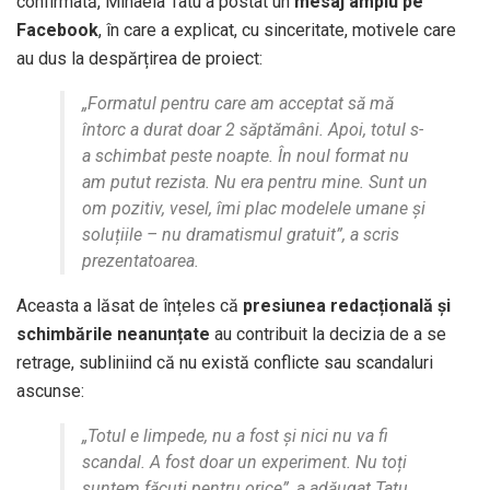
confirmată, Mihaela Tatu a postat un
mesaj amplu pe
Facebook
, în care a explicat, cu sinceritate, motivele care
au dus la despărțirea de proiect:
„Formatul pentru care am acceptat să mă
întorc a durat doar 2 săptămâni. Apoi, totul s-
a schimbat peste noapte. În noul format nu
am putut rezista. Nu era pentru mine. Sunt un
om pozitiv, vesel, îmi plac modelele umane și
soluțiile – nu dramatismul gratuit”, a scris
prezentatoarea.
Aceasta a lăsat de înțeles că
presiunea redacțională și
schimbările neanunțate
au contribuit la decizia de a se
retrage, subliniind că nu există conflicte sau scandaluri
ascunse:
„Totul e limpede, nu a fost și nici nu va fi
scandal. A fost doar un experiment. Nu toți
suntem făcuți pentru orice”, a adăugat Tatu.