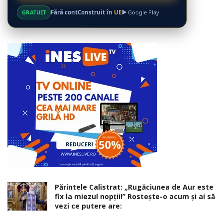
GRATUIT
Fără cont
Construit în
UE
Google Play
Părintele Calistrat: „Rugăciunea de Aur este
fix la miezul nopţii!” Rosteşte-o acum şi ai să
vezi ce putere are: