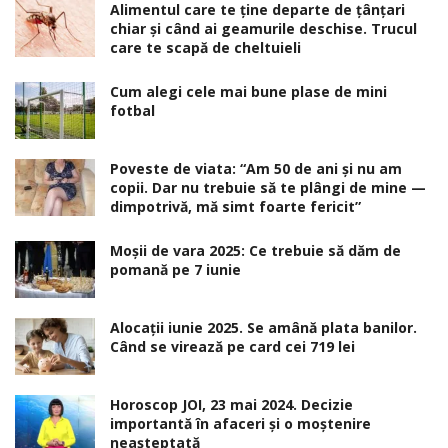
Alimentul care te ține departe de țânțari
chiar și când ai geamurile deschise. Trucul
care te scapă de cheltuieli
Cum alegi cele mai bune plase de mini
fotbal
Poveste de viata: “Am 50 de ani și nu am
copii. Dar nu trebuie să te plângi de mine —
dimpotrivă, mă simt foarte fericit”
Moșii de vara 2025: Ce trebuie să dăm de
pomană pe 7 iunie
Alocaţii iunie 2025. Se amână plata banilor.
Când se virează pe card cei 719 lei
Horoscop JOI, 23 mai 2024. Decizie
importantă în afaceri şi o moştenire
neaşteptată