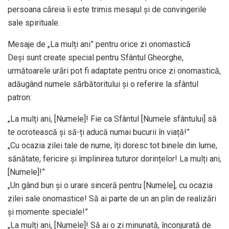
persoana căreia îi este trimis mesajul și de convingerile
sale spirituale.
Mesaje de „La mulți ani” pentru orice zi onomastică
Deși sunt create special pentru Sfântul Gheorghe,
următoarele urări pot fi adaptate pentru orice zi onomastică,
adăugând numele sărbătoritului și o referire la sfântul
patron:
„La mulți ani, [Numele]! Fie ca Sfântul [Numele sfântului] să
te ocrotească și să-ți aducă numai bucurii în viață!”
„Cu ocazia zilei tale de nume, îți doresc tot binele din lume,
sănătate, fericire și împlinirea tuturor dorințelor! La mulți ani,
[Numele]!”
„Un gând bun și o urare sinceră pentru [Numele], cu ocazia
zilei sale onomastice! Să ai parte de un an plin de realizări
și momente speciale!”
„La mulți ani, [Numele]! Să ai o zi minunată, înconjurată de