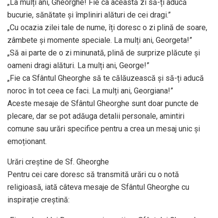
„La mulți ani, Gheorghe! Fie ca această zi să-ți aducă
bucurie, sănătate și împliniri alături de cei dragi.”​
„Cu ocazia zilei tale de nume, îți doresc o zi plină de soare,
zâmbete și momente speciale. La mulți ani, Georgeta!”​
„Să ai parte de o zi minunată, plină de surprize plăcute și
oameni dragi alături. La mulți ani, George!”​
„Fie ca Sfântul Gheorghe să te călăuzească și să-ți aducă
noroc în tot ceea ce faci. La mulți ani, Georgiana!”​
Aceste mesaje de Sfântul Gheorghe sunt doar puncte de
plecare, dar se pot adăuga detalii personale, amintiri
comune sau urări specifice pentru a crea un mesaj unic și
emoționant.
Urări creștine de Sf. Gheorghe
Pentru cei care doresc să transmită urări cu o notă
religioasă, iată câteva mesaje de Sfântul Gheorghe cu
inspirație creștină: