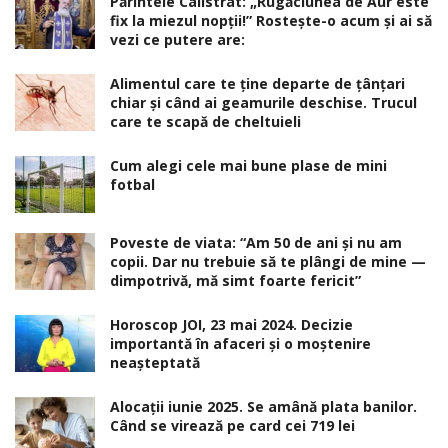
Părintele Calistrat: „Rugăciunea de Aur este
fix la miezul nopţii!” Rosteşte-o acum şi ai să
vezi ce putere are:
Alimentul care te ține departe de țânțari
chiar și când ai geamurile deschise. Trucul
care te scapă de cheltuieli
Cum alegi cele mai bune plase de mini
fotbal
Poveste de viata: “Am 50 de ani și nu am
copii. Dar nu trebuie să te plângi de mine —
dimpotrivă, mă simt foarte fericit”
Horoscop JOI, 23 mai 2024. Decizie
importantă în afaceri şi o moştenire
neaşteptată
Alocaţii iunie 2025. Se amână plata banilor.
Când se virează pe card cei 719 lei