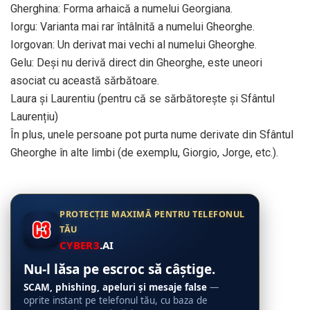
Gherghina: Forma arhaică a numelui Georgiana.
Iorgu: Varianta mai rar întâlnită a numelui Gheorghe.
Iorgovan: Un derivat mai vechi al numelui Gheorghe.
Gelu: Deși nu derivă direct din Gheorghe, este uneori
asociat cu această sărbătoare.
Laura și Laurentiu (pentru că se sărbătorește și Sfântul
Laurențiu)
În plus, unele persoane pot purta nume derivate din Sfântul
Gheorghe în alte limbi (de exemplu, Giorgio, Jorge, etc.).
PROTECȚIE MAXIMĂ PENTRU TELEFONUL
TĂU
CYBER3
.AI
Nu-l lăsa pe escroc să câștige.
SCAM, phishing, apeluri și mesaje false
—
oprite instant pe telefonul tău, cu baza de