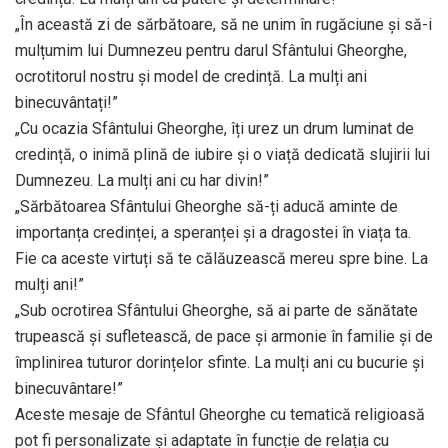
„În această zi de sărbătoare, să ne unim în rugăciune și să-i
mulțumim lui Dumnezeu pentru darul Sfântului Gheorghe,
ocrotitorul nostru și model de credință. La mulți ani
binecuvântați!”
„Cu ocazia Sfântului Gheorghe, îți urez un drum luminat de
credință, o inimă plină de iubire și o viață dedicată slujirii lui
Dumnezeu. La mulți ani cu har divin!”
„Sărbătoarea Sfântului Gheorghe să-ți aducă aminte de
importanța credinței, a speranței și a dragostei în viața ta.
Fie ca aceste virtuți să te călăuzească mereu spre bine. La
mulți ani!”
„Sub ocrotirea Sfântului Gheorghe, să ai parte de sănătate
trupească și sufletească, de pace și armonie în familie și de
împlinirea tuturor dorințelor sfinte. La mulți ani cu bucurie și
binecuvântare!”
Aceste mesaje de Sfântul Gheorghe cu tematică religioasă
pot fi personalizate și adaptate în funcție de relația cu