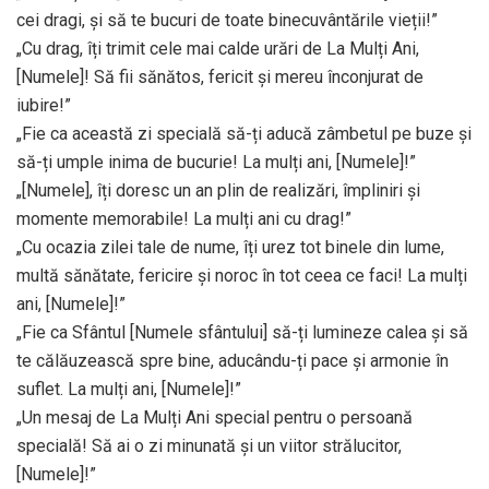
cei dragi, și să te bucuri de toate binecuvântările vieții!”
„Cu drag, îți trimit cele mai calde urări de La Mulți Ani,
[Numele]! Să fii sănătos, fericit și mereu înconjurat de
iubire!”
„Fie ca această zi specială să-ți aducă zâmbetul pe buze și
să-ți umple inima de bucurie! La mulți ani, [Numele]!”
„[Numele], îți doresc un an plin de realizări, împliniri și
momente memorabile! La mulți ani cu drag!”
„Cu ocazia zilei tale de nume, îți urez tot binele din lume,
multă sănătate, fericire și noroc în tot ceea ce faci! La mulți
ani, [Numele]!”
„Fie ca Sfântul [Numele sfântului] să-ți lumineze calea și să
te călăuzească spre bine, aducându-ți pace și armonie în
suflet. La mulți ani, [Numele]!”
„Un mesaj de La Mulți Ani special pentru o persoană
specială! Să ai o zi minunată și un viitor strălucitor,
[Numele]!”