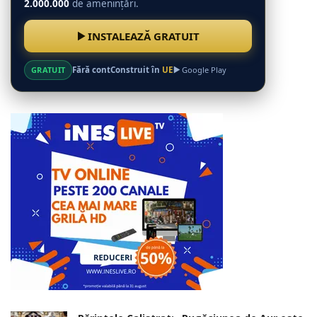
2.000.000
de amenințări.
INSTALEAZĂ GRATUIT
GRATUIT
Fără cont
Construit în
UE
Google Play