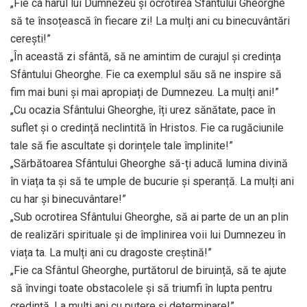
„Fie ca harul lui Dumnezeu și ocrotirea Sfântului Gheorghe
să te însoțească în fiecare zi! La mulți ani cu binecuvântări
cerești!”
„În această zi sfântă, să ne amintim de curajul și credința
Sfântului Gheorghe. Fie ca exemplul său să ne inspire să
fim mai buni și mai apropiați de Dumnezeu. La mulți ani!”
„Cu ocazia Sfântului Gheorghe, îți urez sănătate, pace în
suflet și o credință neclintită în Hristos. Fie ca rugăciunile
tale să fie ascultate și dorințele tale împlinite!”
„Sărbătoarea Sfântului Gheorghe să-ți aducă lumina divină
în viața ta și să te umple de bucurie și speranță. La mulți ani
cu har și binecuvântare!”
„Sub ocrotirea Sfântului Gheorghe, să ai parte de un an plin
de realizări spirituale și de împlinirea voii lui Dumnezeu în
viața ta. La mulți ani cu dragoste creștină!”
„Fie ca Sfântul Gheorghe, purtătorul de biruință, să te ajute
să învingi toate obstacolele și să triumfi în lupta pentru
credință. La mulți ani cu putere și determinare!”