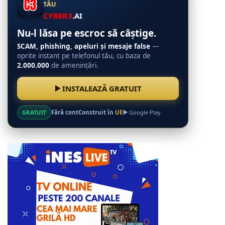
TĂU
CYBER3
.AI
Nu-l lăsa pe escroc să câștige.
SCAM, phishing, apeluri și mesaje false
—
oprite instant pe telefonul tău, cu baza de
2.000.000
de amenințări.
INSTALEAZĂ GRATUIT
GRATUIT
Fără cont
Construit în
UE
Google Play