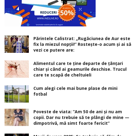
Părintele Calistrat: „Rugăciunea de Aur este
fix la miezul nopţii!” Rosteşte-o acum şi ai să
vezi ce putere are:
Alimentul care te ține departe de țânțari
chiar și când ai geamurile deschise. Trucul
care te scapă de cheltuieli
Cum alegi cele mai bune plase de mini
fotbal
Poveste de viata: “Am 50 de ani și nu am
copii. Dar nu trebuie să te plângi de mine —
dimpotrivă, mă simt foarte fericit”