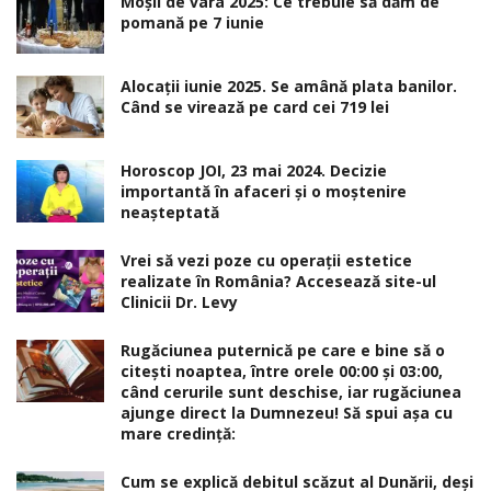
Moșii de vara 2025: Ce trebuie să dăm de
pomană pe 7 iunie
Alocaţii iunie 2025. Se amână plata banilor.
Când se virează pe card cei 719 lei
Horoscop JOI, 23 mai 2024. Decizie
importantă în afaceri şi o moştenire
neaşteptată
Vrei să vezi poze cu operații estetice
realizate în România? Accesează site-ul
Clinicii Dr. Levy
Rugăciunea puternică pe care e bine să o
citești noaptea, între orele 00:00 și 03:00,
când cerurile sunt deschise, iar rugăciunea
ajunge direct la Dumnezeu! Să spui așa cu
mare credință:
Cum se explică debitul scăzut al Dunării, deși