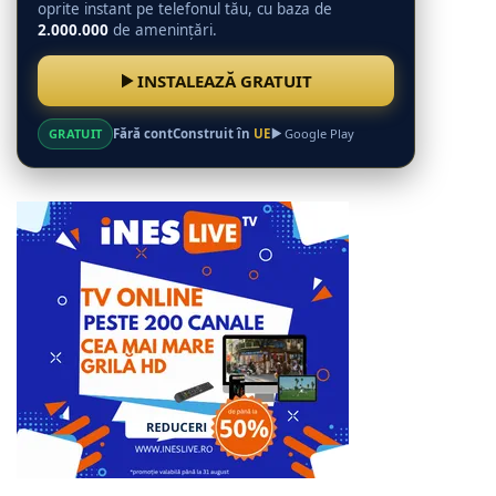
oprite instant pe telefonul tău, cu baza de
2.000.000
de amenințări.
INSTALEAZĂ GRATUIT
GRATUIT
Fără cont
Construit în
UE
Google Play