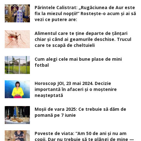
Părintele Calistrat: „Rugăciunea de Aur este
fix la miezul nopţii!” Rosteşte-o acum şi ai să
vezi ce putere are:
Alimentul care te ține departe de țânțari
chiar și când ai geamurile deschise. Trucul
care te scapă de cheltuieli
Cum alegi cele mai bune plase de mini
fotbal
Horoscop JOI, 23 mai 2024. Decizie
importantă în afaceri şi o moştenire
neaşteptată
Moșii de vara 2025: Ce trebuie să dăm de
pomană pe 7 iunie
Poveste de viata: “Am 50 de ani și nu am
copii. Dar nu trebuie să te plângi de mine —