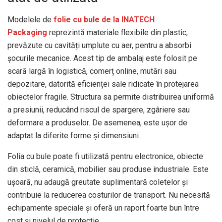
Modelele de
folie cu bule de la INATECH
Packaging
reprezintă materiale flexibile din plastic,
prevăzute cu cavități umplute cu aer, pentru a absorbi
șocurile mecanice. Acest tip de ambalaj este folosit pe
scară largă în logistică, comerț online, mutări sau
depozitare, datorită eficienței sale ridicate în protejarea
obiectelor fragile. Structura sa permite distribuirea uniformă
a presiunii, reducând riscul de spargere, zgâriere sau
deformare a produselor. De asemenea, este ușor de
adaptat la diferite forme și dimensiuni.
Folia cu bule poate fi utilizată pentru electronice, obiecte
din sticlă, ceramică, mobilier sau produse industriale. Este
ușoară, nu adaugă greutate suplimentară coletelor și
contribuie la reducerea costurilor de transport. Nu necesită
echipamente speciale și oferă un raport foarte bun între
cost și nivelul de protecție.