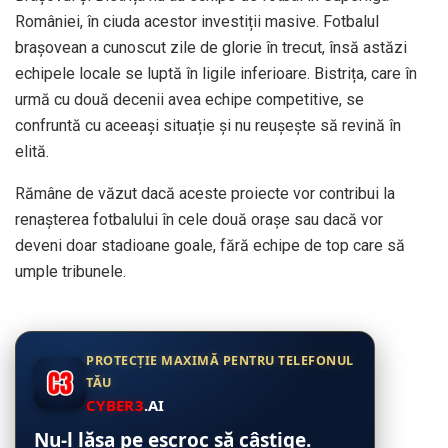
României, în ciuda acestor investiții masive. Fotbalul
brașovean a cunoscut zile de glorie în trecut, însă astăzi
echipele locale se luptă în ligile inferioare. Bistrița, care în
urmă cu două decenii avea echipe competitive, se
confruntă cu aceeași situație și nu reușește să revină în
elită.
Rămâne de văzut dacă aceste proiecte vor contribui la
renașterea fotbalului în cele două orașe sau dacă vor
deveni doar stadioane goale, fără echipe de top care să
umple tribunele.
PROTECȚIE MAXIMĂ PENTRU TELEFONUL
TĂU
CYBER3
.AI
Nu-l lăsa pe escroc să câștige.