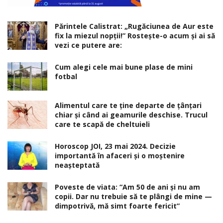
Părintele Calistrat: „Rugăciunea de Aur este
fix la miezul nopţii!” Rosteşte-o acum şi ai să
vezi ce putere are:
Cum alegi cele mai bune plase de mini
fotbal
Alimentul care te ține departe de țânțari
chiar și când ai geamurile deschise. Trucul
care te scapă de cheltuieli
Horoscop JOI, 23 mai 2024. Decizie
importantă în afaceri şi o moştenire
neaşteptată
Poveste de viata: “Am 50 de ani și nu am
copii. Dar nu trebuie să te plângi de mine —
dimpotrivă, mă simt foarte fericit”