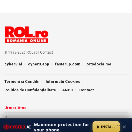
© 1998-2026 ROL.ro |
Contact
cyber3.ai
cyber3.app
fasterup.com
ortodoxia.me
Termeni si Conditii
Informatii Cookies
Politică de Confidențialitate
ANPC
Contact
Urmariti-ne
Maximum protection for
✕
CYBER3
.AI
INSTALL FREE
your phone.