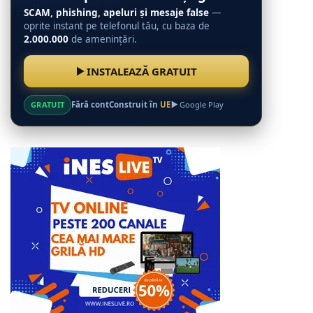
SCAM, phishing, apeluri și mesaje false
—
oprite instant pe telefonul tău, cu baza de
2.000.000
de amenințări.
INSTALEAZĂ GRATUIT
GRATUIT
Fără cont
Construit în
UE
Google Play