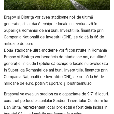
Brașov și Bistrița vor avea stadioane noi, de ultimă
generație, chiar dacă echipele locale nu evoluează în
Superliga României de ani buni. Investițiile, finanțate prin
Compania Națională de Investiții (CNI), se ridică la 66 de
milioane de euro.
Două stadioane ultra-moderne vor fi construite în România
Brașov și Bistrița vor beneficia de stadioane noi, de ultimă
generație, în ciuda faptului că echipele locale nu evoluează
în Superliga României de ani buni. Investițiile, finanțate prin
Compania Națională de Investiții (CNI), se ridică la 66 de
milioane de euro, potrivit sport.ro și bistriteanul.ro.
Brașovul va avea un stadion cu o capacitate de 9.716 locuri,
construit pe locul actualului Stadion Tineretului. Conform lui
Dan Ghiță, reprezentant local, proiectul a fost deja inclus în
bugetul CNI, iar lucrările vor începe în curând.