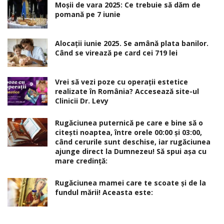
Moșii de vara 2025: Ce trebuie să dăm de
pomană pe 7 iunie
Alocaţii iunie 2025. Se amână plata banilor.
Când se virează pe card cei 719 lei
Vrei să vezi poze cu operații estetice
realizate în România? Accesează site-ul
Clinicii Dr. Levy
Rugăciunea puternică pe care e bine să o
citești noaptea, între orele 00:00 și 03:00,
când cerurile sunt deschise, iar rugăciunea
ajunge direct la Dumnezeu! Să spui așa cu
mare credință:
Rugăciunea mamei care te scoate şi de la
fundul mării! Aceasta este: