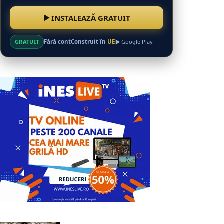
INSTALEAZĂ GRATUIT
GRATUIT
Fără cont
Construit în
UE
Google Play