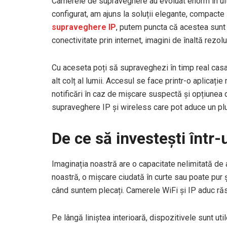
Camerele de supraveghere au evoluat enorm în ul
configurat, am ajuns la soluții elegante, compacte
supraveghere IP
, putem puncta că acestea sunt v
conectivitate prin internet, imagini de înaltă rezol
Cu aceseta poți să supraveghezi în timp real casa, 
alt colț al lumii. Accesul se face printr-o aplicație 
notificări în caz de mișcare suspectă și opțiunea 
supraveghere IP și wireless care pot aduce un plu
De ce să investești într
Imaginația noastră are o capacitate nelimitată de a
noastră, o mișcare ciudată în curte sau poate pur 
când suntem plecați. Camerele WiFi și IP aduc răsp
Pe lângă liniștea interioară, dispozitivele sunt util