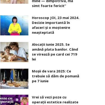
mine — dimpotrivă, mă
simt foarte fericit”
Horoscop JOI, 23 mai 2024.
Decizie importantă în
afaceri şi o moştenire
neaşteptată
Alocaţii iunie 2025. Se
amână plata banilor. Când
se virează pe card cei 719
lei
Moșii de vara 2025: Ce
trebuie să dăm de pomană
pe 7 iunie
Vrei să vezi poze cu
operații estetice realizate