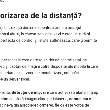
ui.
rizarea de la distanță?
și te trezești dimineața pentru a admira peisajul
onul tău și, în câteva secunde, vezi curtea liniștită și
erfectă de control și liniște sufletească, care-ți permite
e persoanele care doresc să dețină control total: se
ideo și capturi de imagini către dispozitivele mobile la care
it setarea unor zone de monitorizare, notificări
e un server local.
onante:
detecție de mișcare
care activează alerte în timp
ision
ce oferă imagini clare pe întuneric;
comunicare
u cineva din apropierea camerei, fie că este vorba de