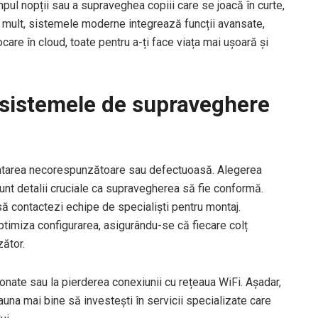
timpul nopții sau a supraveghea copiii care se joacă în curte,
i mult, sistemele moderne integrează funcții avansate,
ocare în cloud, toate pentru a-ți face viața mai ușoară și
 sistemele de supraveghere
ntarea necorespunzătoare sau defectuoasă. Alegerea
sunt detalii cruciale ca supravegherea să fie conformă.
să contactezi echipe de specialiști pentru montaj.
optimiza configurarea, asigurându-se că fiecare colț
zător.
onate sau la pierderea conexiunii cu rețeaua WiFi. Așadar,
auna mai bine să investești în servicii specializate care