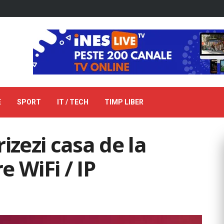
E
SPORT
IT / TECH
TIMP LIBER
izezi casa de la
 WiFi / IP