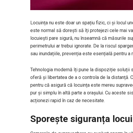
Locuința nu este doar un spațiu fizic, ci și locul un
este normal să dorești să îți protejezi cele mai v
locuiești pare sigură, nu înseamnă că măsurile su
perimetrului ar trebui ignorate. De la riscul spar
sau inundațiile, prevenția este esențială pentru a m
Tehnologia modernă îți pune la dispoziție soluții 
oferă și libertatea de a o controla de la distanță
pentru că asigură că locuința este mereu supravegh
pur și simplu în altă parte a orașului. Cu aceste si
acționezi rapid în caz de necesitate.
Sporește siguranța locui