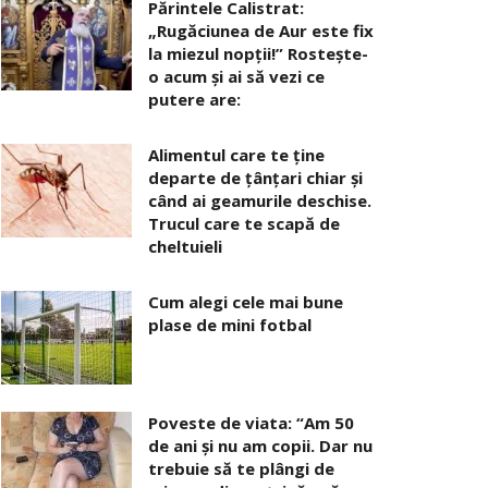
Părintele Calistrat:
„Rugăciunea de Aur este fix
la miezul nopţii!” Rosteşte-
o acum şi ai să vezi ce
putere are:
Alimentul care te ține
departe de țânțari chiar și
când ai geamurile deschise.
Trucul care te scapă de
cheltuieli
Cum alegi cele mai bune
plase de mini fotbal
Poveste de viata: “Am 50
de ani și nu am copii. Dar nu
trebuie să te plângi de