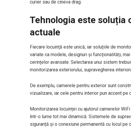
curier sau de cineva drag.
Tehnologia este soluția 
actuale
Fiecare locuință este unică, iar soluțiile de monito
variate ca modele, designuri și funcționalități, mai 
cerințelor avansate. Selectarea unui sistem trebu
monitorizarea exteriorului, supravegherea interioru
De exemplu, camerele pentru exterior sunt construi
vizualizare, iar cele pentru interior pun accent pe
Monitorizarea locuinței cu ajutorul camerelor WiFi
într-o lume tot mai dinamică. Sistemele de supraveg
siguranță și o conexiune permanentă cu locul pe c