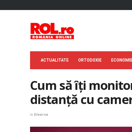
ACTUALITATE
ORTODOXIE
ECONOMI
Cum să îți monitor
distanță cu camere
in
Diverse