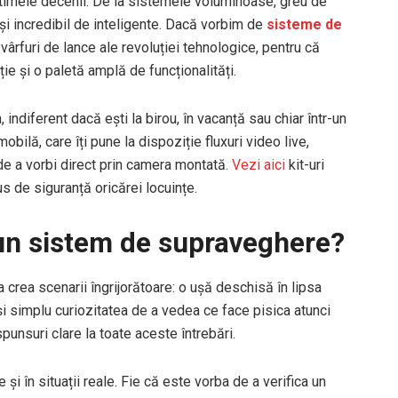
timele decenii. De la sistemele voluminoase, greu de
 și incredibil de inteligente. Dacă vorbim de
sisteme de
ârfuri de lance ale revoluției tehnologice, pentru că
uție și o paletă amplă de funcționalități.
indiferent dacă ești la birou, în vacanță sau chiar într-un
mobilă, care îți pune la dispoziție fluxuri video live,
de a vorbi direct prin camera montată.
Vezi aici
kit-uri
s de siguranță oricărei locuințe.
-un sistem de supraveghere?
 crea scenarii îngrijorătoare: o ușă deschisă în lipsa
și simplu curiozitatea de a vedea ce face pisica atunci
unsuri clare la toate aceste întrebări.
e și în situații reale. Fie că este vorba de a verifica un