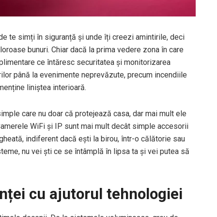
de te simți în siguranță și unde îți creezi amintirile, deci
aloroase bunuri. Chiar dacă la prima vedere zona în care
plimentare ce întăresc securitatea și monitorizarea
gerilor până la evenimente neprevăzute, precum incendiile
enține liniștea interioară.
simple care nu doar că protejează casa, dar mai mult ele
. Camerele WiFi și IP sunt mai mult decât simple accesorii
eată, indiferent dacă ești la birou, într-o călătorie sau
steme, nu vei ști ce se întâmplă în lipsa ta și vei putea să
nței cu ajutorul tehnologiei