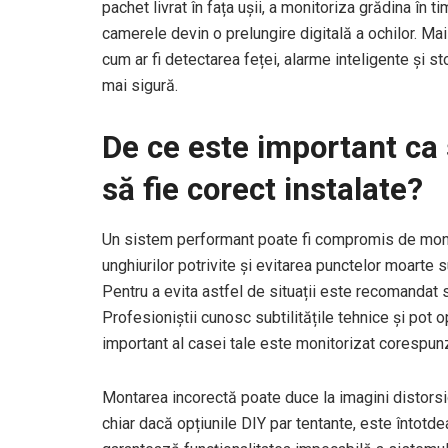
pachet livrat în fața ușii, a monitoriza grădina în 
camerele devin o prelungire digitală a ochilor. Ma
cum ar fi detectarea feței, alarme inteligente și st
mai sigură.
De ce este important ca
să fie corect instalate?
Un sistem performant poate fi compromis de mo
unghiurilor potrivite și evitarea punctelor moarte 
Pentru a evita astfel de situații este recomandat 
Profesioniștii cunosc subtilitățile tehnice și pot 
important al casei tale este monitorizat corespun
Montarea incorectă poate duce la imagini distorsi
chiar dacă opțiunile DIY par tentante, este întotde