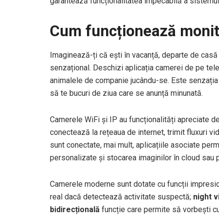
garantează funcționalitatea impecabilă a sistemul
Cum funcționează monito
Imaginează-ți că ești în vacanță, departe de casă 
senzațional. Deschizi aplicația camerei de pe telef
animalele de companie jucându-se. Este senzația p
să te bucuri de ziua care se anunță minunată.
Camerele WiFi și IP au funcționalități apreciate d
conectează la rețeaua de internet, trimit fluxuri v
sunt conectate, mai mult, aplicațiile asociate perm
personalizate și stocarea imaginilor în cloud sau p
Camerele moderne sunt dotate cu funcții impresi
real dacă detectează activitate suspectă;
night v
bidirecțională
funcție care permite să vorbești c