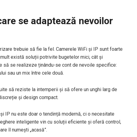
care se adaptează nevoilor
rizare trebuie să fie la fel. Camerele WiFi și IP sunt foarte
mult există soluții potrivite bugetelor mici, cât și
ie să se realizeze ținându-se cont de nevoile specifice:
lui sau un mix între cele două.
te să reziste la intemperii și să ofere un unghi larg de
 discreție și design compact.
 și IP nu este doar o tendință modernă, ci o necesitate
here inteligente vin cu soluții eficiente și oferă control,
are îl numești „acasă”.