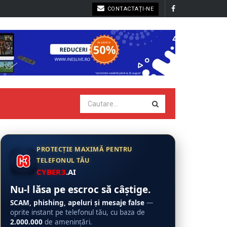
CONTACTAȚI-NE
PROTECȚIE MAXIMĂ PENTRU
TELEFONUL TĂU
CYBER3
.AI
Nu-l lăsa pe escroc să câștige.
SCAM, phishing, apeluri și mesaje false
—
oprite instant pe telefonul tău, cu baza de
2.000.000
de amenințări.