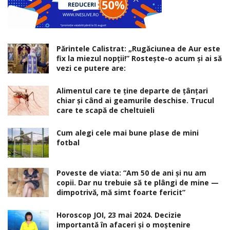
Părintele Calistrat: „Rugăciunea de Aur este
fix la miezul nopţii!” Rosteşte-o acum şi ai să
vezi ce putere are:
Alimentul care te ține departe de țânțari
chiar și când ai geamurile deschise. Trucul
care te scapă de cheltuieli
Cum alegi cele mai bune plase de mini
fotbal
Poveste de viata: “Am 50 de ani și nu am
copii. Dar nu trebuie să te plângi de mine —
dimpotrivă, mă simt foarte fericit”
Horoscop JOI, 23 mai 2024. Decizie
importantă în afaceri şi o moştenire