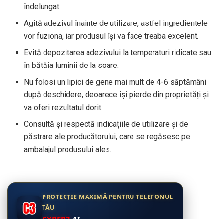
îndelungat:
Agită adezivul înainte de utilizare, astfel ingredientele
vor fuziona, iar produsul își va face treaba excelent.
Evită depozitarea adezivului la temperaturi ridicate sau
în bătăia luminii de la soare.
Nu folosi un lipici de gene mai mult de 4-6 săptămâni
după deschidere, deoarece își pierde din proprietăți și
va oferi rezultatul dorit.
Consultă și respectă indicațiile de utilizare și de
păstrare ale producătorului, care se regăsesc pe
ambalajul produsului ales.
PROTECȚIE MAXIMĂ PENTRU TELEFONUL
TĂU
CYBER3
.AI