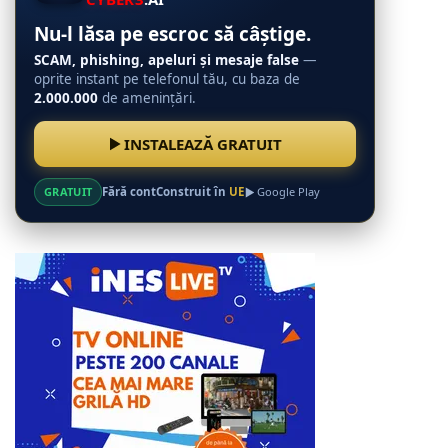
Nu-l lăsa pe escroc să câștige.
SCAM, phishing, apeluri și mesaje false
—
oprite instant pe telefonul tău, cu baza de
2.000.000
de amenințări.
INSTALEAZĂ GRATUIT
GRATUIT
Fără cont
Construit în
UE
Google Play