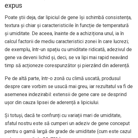
expus
Poate știi deja, dar lipiciul de gene își schimbă consistența,
textura și chiar și caracteristicile în funcție de temperatură
și umiditate. De aceea, înainte de a achiziționa unul, ia în
calcul factorii de mediu caracteristici zonei în care lucrezi;
de exemplu, într-un spațiu cu umiditate ridicată, adezivul de
gene va deveni lichid și, deci, se va lipi mai rapid neavând
timp să acționeze corespunzător și pierzând din aderență.
Pe de altă parte, într-o zonă cu climă uscată, produsul
despre care vorbim se usucă mai greu, iar rezultatul va fi de
asemenea indezirabil: extensii de gene care se desprind
ușor din cauza lipsei de aderență a lipiciului.
Și totuși, dacă te confrunți cu variații mari de umiditate,
sfatul nostru este să cumperi un adeziv de gene conceput
pentru o gamă largă de grade de umiditate (cum este cazul