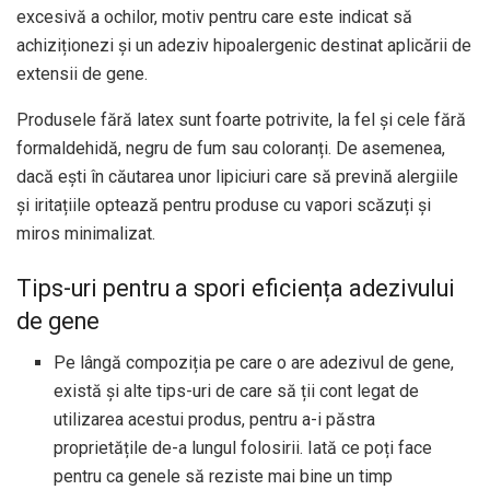
excesivă a ochilor, motiv pentru care este indicat să
achiziționezi și un adeziv hipoalergenic destinat aplicării de
extensii de gene.
Produsele fără latex sunt foarte potrivite, la fel și cele fără
formaldehidă, negru de fum sau coloranți. De asemenea,
dacă ești în căutarea unor lipiciuri care să prevină alergiile
și iritațiile optează pentru produse cu vapori scăzuți și
miros minimalizat.
Tips-uri pentru a spori eficiența adezivului
de gene
Pe lângă compoziția pe care o are adezivul de gene,
există și alte tips-uri de care să ții cont legat de
utilizarea acestui produs, pentru a-i păstra
proprietățile de-a lungul folosirii. Iată ce poți face
pentru ca genele să reziste mai bine un timp