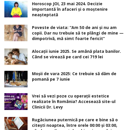
Horoscop JOI, 23 mai 2024. Decizie
importantă în afaceri şi o moştenire
neaşteptată
Poveste de viata: “Am 50 de ani și nu am
copii. Dar nu trebuie să te plângi de mine —
dimpotrivă, mă simt foarte fericit”
Alocaţii iunie 2025. Se amână plata banilor.
Când se virează pe card cei 719 lei
Moșii de vara 2025: Ce trebuie să dăm de
pomană pe 7 iunie
Vrei să vezi poze cu operații estetice
realizate în România? Accesează site-ul
Clinicii Dr. Levy
Rugăciunea puternică pe care e bine să o
citești noaptea, între orele 00:00 și 03:00,