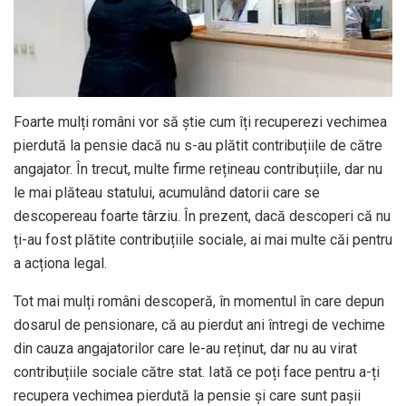
Foarte mulți români vor să știe cum îți recuperezi vechimea
pierdută la pensie dacă nu s-au plătit contribuțiile de către
angajator. În trecut, multe firme rețineau contribuțiile, dar nu
le mai plăteau statului, acumulând datorii care se
descopereau foarte târziu. În prezent, dacă descoperi că nu
ți-au fost plătite contribuțiile sociale, ai mai multe căi pentru
a acționa legal.
Tot mai mulți români descoperă, în momentul în care depun
dosarul de pensionare, că au pierdut ani întregi de vechime
din cauza angajatorilor care le-au reținut, dar nu au virat
contribuțiile sociale către stat. Iată ce poți face pentru a-ți
recupera vechimea pierdută la pensie și care sunt pașii