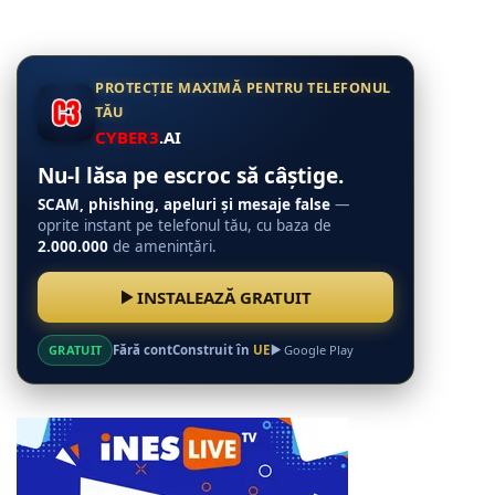
PROTECȚIE MAXIMĂ PENTRU TELEFONUL
TĂU
CYBER3
.AI
Nu-l lăsa pe escroc să câștige.
SCAM, phishing, apeluri și mesaje false
—
oprite instant pe telefonul tău, cu baza de
2.000.000
de amenințări.
INSTALEAZĂ GRATUIT
GRATUIT
Fără cont
Construit în
UE
Google Play