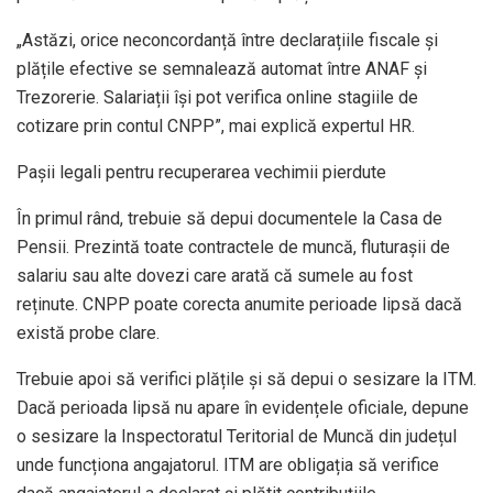
„Astăzi, orice neconcordanță între declarațiile fiscale și
plățile efective se semnalează automat între ANAF și
Trezorerie. Salariații își pot verifica online stagiile de
cotizare prin contul CNPP”, mai explică expertul HR.
Pașii legali pentru recuperarea vechimii pierdute
În primul rând, trebuie să depui documentele la Casa de
Pensii. Prezintă toate contractele de muncă, fluturașii de
salariu sau alte dovezi care arată că sumele au fost
reținute. CNPP poate corecta anumite perioade lipsă dacă
există probe clare.
Trebuie apoi să verifici plățile și să depui o sesizare la ITM.
Dacă perioada lipsă nu apare în evidențele oficiale, depune
o sesizare la Inspectoratul Teritorial de Muncă din județul
unde funcționa angajatorul. ITM are obligația să verifice