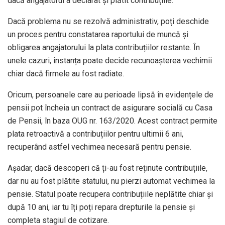
dacă angajatorul a declarat și plătit contribuțiile.
Dacă problema nu se rezolvă administrativ, poți deschide
un proces pentru constatarea raportului de muncă și
obligarea angajatorului la plata contribuțiilor restante. În
unele cazuri, instanța poate decide recunoașterea vechimii
chiar dacă firmele au fost radiate.
Oricum, persoanele care au perioade lipsă în evidențele de
pensii pot încheia un contract de asigurare socială cu Casa
de Pensii, în baza OUG nr. 163/2020. Acest contract permite
plata retroactivă a contribuțiilor pentru ultimii 6 ani,
recuperând astfel vechimea necesară pentru pensie.
Așadar, dacă descoperi că ți-au fost reținute contribuțiile,
dar nu au fost plătite statului, nu pierzi automat vechimea la
pensie. Statul poate recupera contribuțiile neplătite chiar și
după 10 ani, iar tu îți poți repara drepturile la pensie și
completa stagiul de cotizare.