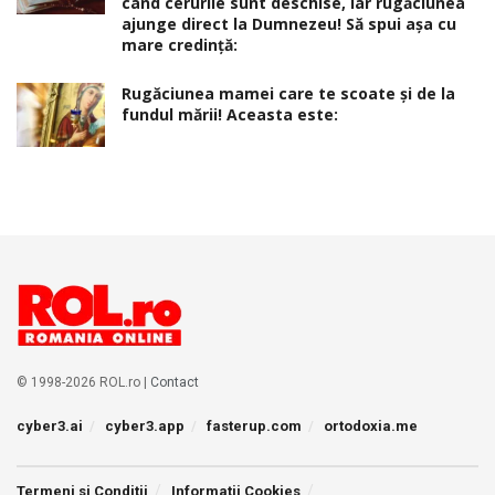
când cerurile sunt deschise, iar rugăciunea
ajunge direct la Dumnezeu! Să spui așa cu
mare credință:
Rugăciunea mamei care te scoate şi de la
fundul mării! Aceasta este:
© 1998-2026 ROL.ro |
Contact
cyber3.ai
cyber3.app
fasterup.com
ortodoxia.me
Termeni si Conditii
Informatii Cookies