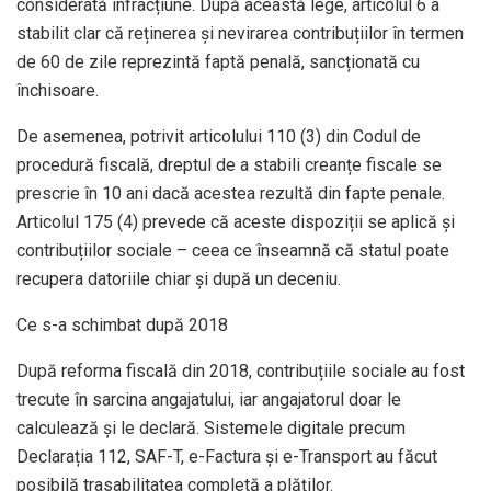
considerată infracțiune. După această lege, articolul 6 a
stabilit clar că reținerea și nevirarea contribuțiilor în termen
de 60 de zile reprezintă faptă penală, sancționată cu
închisoare.
De asemenea, potrivit articolului 110 (3) din Codul de
procedură fiscală, dreptul de a stabili creanțe fiscale se
prescrie în 10 ani dacă acestea rezultă din fapte penale.
Articolul 175 (4) prevede că aceste dispoziții se aplică și
contribuțiilor sociale – ceea ce înseamnă că statul poate
recupera datoriile chiar și după un deceniu.
Ce s-a schimbat după 2018
După reforma fiscală din 2018, contribuțiile sociale au fost
trecute în sarcina angajatului, iar angajatorul doar le
calculează și le declară. Sistemele digitale precum
Declarația 112, SAF-T, e-Factura și e-Transport au făcut
posibilă trasabilitatea completă a plăților.