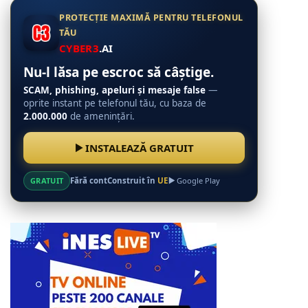
PROTECȚIE MAXIMĂ PENTRU TELEFONUL
TĂU
CYBER3
.AI
Nu-l lăsa pe escroc să câștige.
SCAM, phishing, apeluri și mesaje false
—
oprite instant pe telefonul tău, cu baza de
2.000.000
de amenințări.
INSTALEAZĂ GRATUIT
GRATUIT
Fără cont
Construit în
UE
Google Play