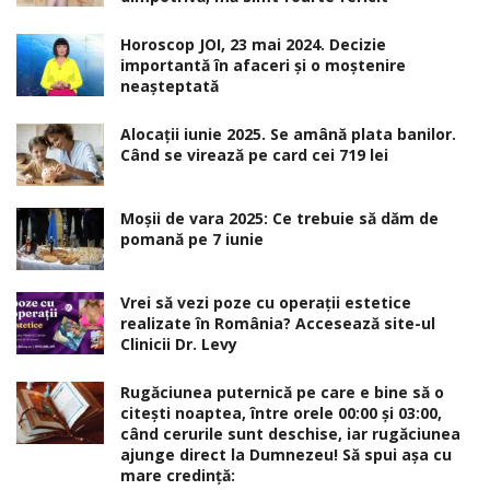
Horoscop JOI, 23 mai 2024. Decizie
importantă în afaceri şi o moştenire
neaşteptată
Alocaţii iunie 2025. Se amână plata banilor.
Când se virează pe card cei 719 lei
Moșii de vara 2025: Ce trebuie să dăm de
pomană pe 7 iunie
Vrei să vezi poze cu operații estetice
realizate în România? Accesează site-ul
Clinicii Dr. Levy
Rugăciunea puternică pe care e bine să o
citești noaptea, între orele 00:00 și 03:00,
când cerurile sunt deschise, iar rugăciunea
ajunge direct la Dumnezeu! Să spui așa cu
mare credință: