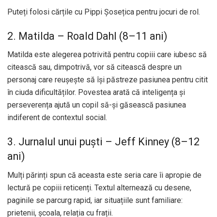
Puteți folosi cărțile cu Pippi Șosețica pentru jocuri de rol.
2. Matilda – Roald Dahl (8–11 ani)
Matilda este alegerea potrivită pentru copiii care iubesc să
citească sau, dimpotrivă, vor să citească despre un
personaj care reușește să își păstreze pasiunea pentru citit
în ciuda dificultăților. Povestea arată că inteligența și
perseverența ajută un copil să-și găsească pasiunea
indiferent de contextul social.
3. Jurnalul unui puști – Jeff Kinney (8–12
ani)
Mulți părinți spun că aceasta este seria care îi apropie de
lectură pe copiii reticenți. Textul alternează cu desene,
paginile se parcurg rapid, iar situațiile sunt familiare:
prietenii, școala, relația cu frații.