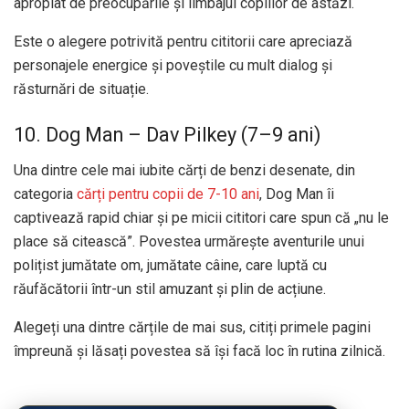
apropiat de preocupările și limbajul copiilor de astăzi.
Este o alegere potrivită pentru cititorii care apreciază
personajele energice și poveștile cu mult dialog și
răsturnări de situație.
10. Dog Man – Dav Pilkey (7–9 ani)
Una dintre cele mai iubite cărți de benzi desenate, din
categoria
cărți pentru copii de 7-10 ani
, Dog Man îi
captivează rapid chiar și pe micii cititori care spun că „nu le
place să citească”. Povestea urmărește aventurile unui
polițist jumătate om, jumătate câine, care luptă cu
răufăcătorii într-un stil amuzant și plin de acțiune.
Alegeți una dintre cărțile de mai sus, citiți primele pagini
împreună și lăsați povestea să își facă loc în rutina zilnică.