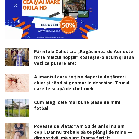
Părintele Calistrat: „Rugăciunea de Aur este
fix la miezul nopţii!” Rosteşte-o acum şi ai să
vezi ce putere are:
Alimentul care te ține departe de țânțari
chiar și când ai geamurile deschise. Trucul
care te scapă de cheltuieli
Cum alegi cele mai bune plase de mini
fotbal
Poveste de viata: “Am 50 de ani și nu am
copii. Dar nu trebuie să te plângi de mine —
dimpotrivă, mă simt foarte fericit”