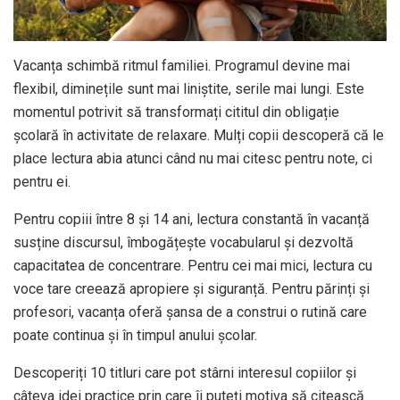
Vacanța schimbă ritmul familiei. Programul devine mai
flexibil, diminețile sunt mai liniștite, serile mai lungi. Este
momentul potrivit să transformați cititul din obligație
școlară în activitate de relaxare. Mulți copii descoperă că le
place lectura abia atunci când nu mai citesc pentru note, ci
pentru ei.
Pentru copiii între 8 și 14 ani, lectura constantă în vacanță
susține discursul, îmbogățește vocabularul și dezvoltă
capacitatea de concentrare. Pentru cei mai mici, lectura cu
voce tare creează apropiere și siguranță. Pentru părinți și
profesori, vacanța oferă șansa de a construi o rutină care
poate continua și în timpul anului școlar.
Descoperiți 10 titluri care pot stârni interesul copiilor și
câteva idei practice prin care îi puteți motiva să citească