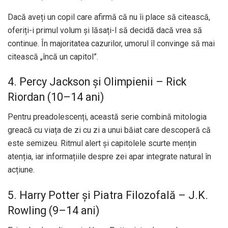
Dacă aveți un copil care afirmă că nu îi place să citească,
oferiți-i primul volum și lăsați-l să decidă dacă vrea să
continue. În majoritatea cazurilor, umorul îl convinge să mai
citească „încă un capitol”.
4. Percy Jackson și Olimpienii – Rick
Riordan (10–14 ani)
Pentru preadolescenți, această serie combină mitologia
greacă cu viața de zi cu zi a unui băiat care descoperă că
este semizeu. Ritmul alert și capitolele scurte mențin
atenția, iar informațiile despre zei apar integrate natural în
acțiune.
5. Harry Potter și Piatra Filozofală – J.K.
Rowling (9–14 ani)