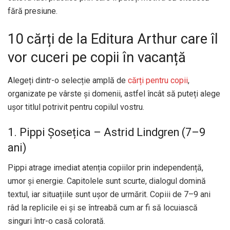
fără presiune.
10 cărți de la Editura Arthur care îl
vor cuceri pe copii în vacanță
Alegeți dintr-o selecție amplă de
cărți pentru copii
,
organizate pe vârste și domenii, astfel încât să puteți alege
ușor titlul potrivit pentru copilul vostru.
1. Pippi Șosețica – Astrid Lindgren (7–9
ani)
Pippi atrage imediat atenția copiilor prin independență,
umor și energie. Capitolele sunt scurte, dialogul domină
textul, iar situațiile sunt ușor de urmărit. Copiii de 7–9 ani
râd la replicile ei și se întreabă cum ar fi să locuiască
singuri într-o casă colorată.