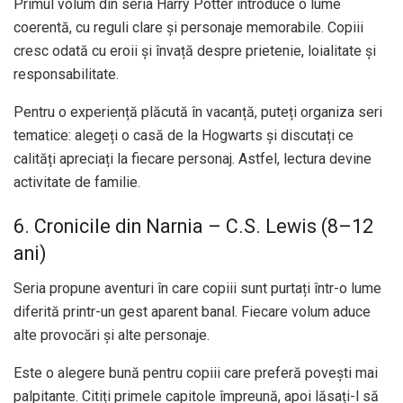
Primul volum din seria Harry Potter introduce o lume
coerentă, cu reguli clare și personaje memorabile. Copiii
cresc odată cu eroii și învață despre prietenie, loialitate și
responsabilitate.
Pentru o experiență plăcută în vacanță, puteți organiza seri
tematice: alegeți o casă de la Hogwarts și discutați ce
calități apreciați la fiecare personaj. Astfel, lectura devine
activitate de familie.
6. Cronicile din Narnia – C.S. Lewis (8–12
ani)
Seria propune aventuri în care copiii sunt purtați într-o lume
diferită printr-un gest aparent banal. Fiecare volum aduce
alte provocări și alte personaje.
Este o alegere bună pentru copiii care preferă povești mai
palpitante. Citiți primele capitole împreună, apoi lăsați-l să