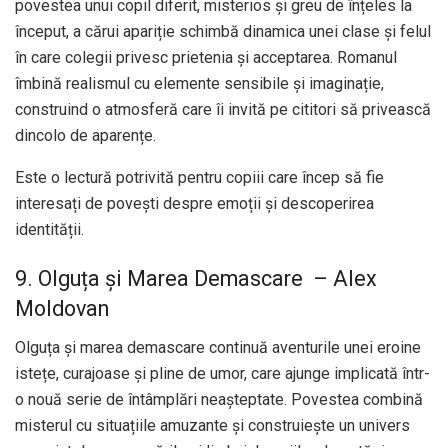
povestea unui copil diferit, misterios și greu de înțeles la
început, a cărui apariție schimbă dinamica unei clase și felul
în care colegii privesc prietenia și acceptarea. Romanul
îmbină realismul cu elemente sensibile și imaginație,
construind o atmosferă care îi invită pe cititori să privească
dincolo de aparențe.
Este o lectură potrivită pentru copiii care încep să fie
interesați de povești despre emoții și descoperirea
identității.
9. Olguța și Marea Demascare – Alex
Moldovan
Olguța și marea demascare continuă aventurile unei eroine
istețe, curajoase și pline de umor, care ajunge implicată într-
o nouă serie de întâmplări neașteptate. Povestea combină
misterul cu situațiile amuzante și construiește un univers