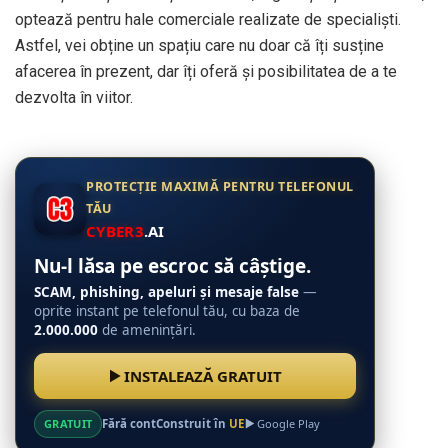
optează pentru hale comerciale realizate de specialiști.
Astfel, vei obține un spațiu care nu doar că îți susține
afacerea în prezent, dar îți oferă și posibilitatea de a te
dezvolta în viitor.
PROTECȚIE MAXIMĂ PENTRU TELEFONUL
TĂU
CYBER3
.AI
Nu-l lăsa pe escroc să câștige.
SCAM, phishing, apeluri și mesaje false
—
oprite instant pe telefonul tău, cu baza de
2.000.000
de amenințări.
INSTALEAZĂ GRATUIT
GRATUIT
Fără cont
Construit în
UE
Google Play