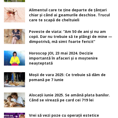
Alimentul care te ține departe de țânțari
chiar și când ai geamurile deschise. Trucul
care te scapă de cheltuieli
Poveste de viata: “Am 50 de ani și nu am
copii. Dar nu trebuie să te plângi de mine —
dimpotrivă, mă simt foarte fericit”
Horoscop JOI, 23 mai 2024. Decizie
importantă în afaceri şi o moştenire
neaşteptată
Moșii de vara 2025: Ce trebuie să dăm de
pomană pe 7 iunie
Alocaţii iunie 2025. Se amână plata banilor.
Când se virează pe card cei 719 lei
Vrei să vezi poze cu operații estetice