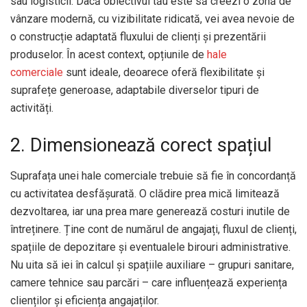
sau logisticii. Dacă obiectivul tău este să creezi o zonă de
vânzare modernă, cu vizibilitate ridicată, vei avea nevoie de
o construcție adaptată fluxului de clienți și prezentării
produselor. În acest context, opțiunile de
hale
comerciale
sunt ideale, deoarece oferă flexibilitate și
suprafețe generoase, adaptabile diverselor tipuri de
activități.
2. Dimensionează corect spațiul
Suprafața unei hale comerciale trebuie să fie în concordanță
cu activitatea desfășurată. O clădire prea mică limitează
dezvoltarea, iar una prea mare generează costuri inutile de
întreținere. Ține cont de numărul de angajați, fluxul de clienți,
spațiile de depozitare și eventualele birouri administrative.
Nu uita să iei în calcul și spațiile auxiliare – grupuri sanitare,
camere tehnice sau parcări – care influențează experiența
clienților și eficiența angajaților.