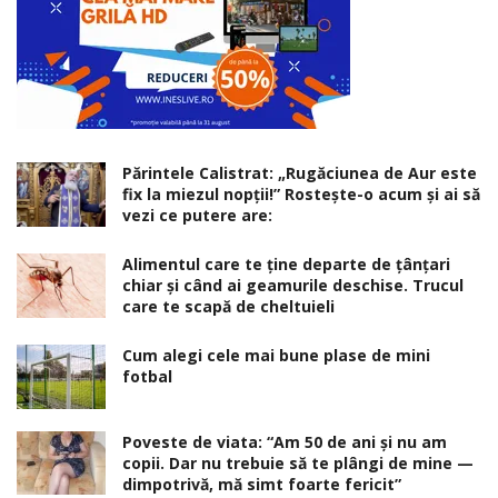
Părintele Calistrat: „Rugăciunea de Aur este
fix la miezul nopţii!” Rosteşte-o acum şi ai să
vezi ce putere are:
Alimentul care te ține departe de țânțari
chiar și când ai geamurile deschise. Trucul
care te scapă de cheltuieli
Cum alegi cele mai bune plase de mini
fotbal
Poveste de viata: “Am 50 de ani și nu am
copii. Dar nu trebuie să te plângi de mine —
dimpotrivă, mă simt foarte fericit”