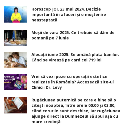
Horoscop JOI, 23 mai 2024. Decizie
importantă în afaceri şi o moştenire
neaşteptată
Moșii de vara 2025: Ce trebuie să dăm de
pomană pe 7 iunie
Alocaţii iunie 2025. Se amână plata banilor.
Când se virează pe card cei 719 lei
Vrei să vezi poze cu operații estetice
realizate în România? Accesează site-ul
Clinicii Dr. Levy
Rugăciunea puternică pe care e bine să o
citești noaptea, între orele 00:00 și 03:00,
când cerurile sunt deschise, iar rugăciunea
ajunge direct la Dumnezeu! Să spui așa cu
mare credință: