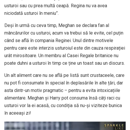
usturoi sau cu prea multă ceapă. Regina nu va avea
niciodată usturoi în meniu”.
Deși în urmă cu ceva timp, Meghan se declara fan al
mâncărurilor cu usturoi, acum va trebui să le evite, cel puțin
când se află în compania Reginei. Unul dintre motivele
pentru care este interzis usturoiul este din cauza respirației
urât mirositoare. Un membru al Casei Regale britanice nu
poate duhni a usturoi în timp ce ține un toast sau un discurs.
Un alt aliment care nu se află pe listă sunt crustaceele, care
nu pot fi consumate în special în deplasările în alte țări, dar
asta dintr-un motiv pragmatic – pentru a evita intoxicațiile
alimentare. Meghan și Harry pot consuma însă câți raci cu
usturoi vor la ei acasă, cu condiția să nu-și viziteze bunica
în aceeași zi!
Player