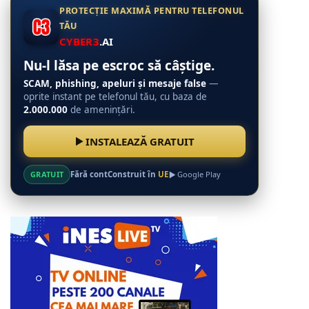
PROTECȚIE MAXIMĂ PENTRU TELEFONUL
TĂU
CYBER3
.AI
Nu-l lăsa pe escroc să câștige.
SCAM, phishing, apeluri și mesaje false
—
oprite instant pe telefonul tău, cu baza de
2.000.000
de amenințări.
INSTALEAZĂ GRATUIT
GRATUIT
Fără cont
Construit în
UE
Google Play