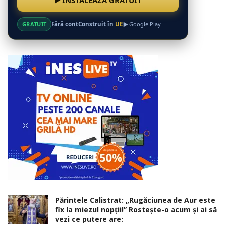
INSTALEAZĂ GRATUIT
GRATUIT
Fără cont
Construit în
UE
Google Play
Părintele Calistrat: „Rugăciunea de Aur este
fix la miezul nopţii!” Rosteşte-o acum şi ai să
vezi ce putere are: