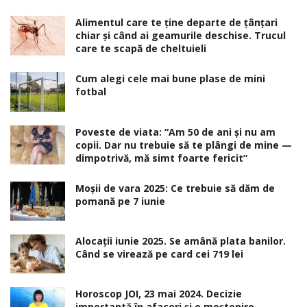
Alimentul care te ține departe de țânțari
chiar și când ai geamurile deschise. Trucul
care te scapă de cheltuieli
Cum alegi cele mai bune plase de mini
fotbal
Poveste de viata: “Am 50 de ani și nu am
copii. Dar nu trebuie să te plângi de mine —
dimpotrivă, mă simt foarte fericit”
Moșii de vara 2025: Ce trebuie să dăm de
pomană pe 7 iunie
Alocaţii iunie 2025. Se amână plata banilor.
Când se virează pe card cei 719 lei
Horoscop JOI, 23 mai 2024. Decizie
importantă în afaceri şi o moştenire