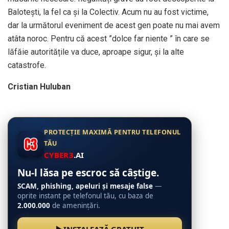
Balotești, la fel ca și la Colectiv. Acum nu au fost victime,
dar la următorul eveniment de acest gen poate nu mai avem
atâta noroc. Pentru că acest ”dolce far niente ” în care se
lăfăie autoritățile va duce, aproape sigur, și la alte
catastrofe.
Cristian Huluban
PROTECȚIE MAXIMĂ PENTRU TELEFONUL
TĂU
CYBER3
.AI
Nu-l lăsa pe escroc să câștige.
SCAM, phishing, apeluri și mesaje false
—
oprite instant pe telefonul tău, cu baza de
2.000.000
de amenințări.