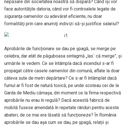
nepăsare din societatea noastră să dispară? Când îşi vor
face autorităţile datoria, când vor fi controalele legate de
siguranţa oamenilor cu adevărat eficiente, nu doar
formalităţi prin care anumiţi indivizi să-şi justifice salariul?
Aprobările de funcționare se dau pe șpagă, se merge pe
celebra, dar atât de păguboasa sintagmă „las` că merge”, și
urmările le vedem. Ce se întâmpla dacă incendiul s-ar fi
propagat către casele oamenilor din comună, aflate la doar
câteva sute de metri depărtare? Ce s-ar fi întâmplat dacă
fumul ar fi fost de natură toxică, pe unde scoteau cei de la
Garda de Mediu cămașa, din moment ce la firma respectivă
aprobările nu erau în regulă? Dacă această fabrică de
mobilă fusese amendată în repetate rânduri pentru aceste
abateri, de ce mai era lăsată să funcționeze? În România
aprobările se dau așa cum se dau, pe șpagă, relații și