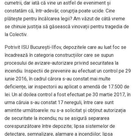
cumetrii, dar iată că vine un astfel de eveniment și
constatăm că, într-adevăr, corupția poate ucide. Cine
plătește pentru încălcarea legii? Am văzut de câtă vreme
se chinuie justiția să găsească vinovații pentru tragedia de
la Colectiv.
Potrivit ISU București-Ilfov, depozitele care au luat foc se
încadrează în categoria construcțiilor care se supun
procesului de avizare-autorizare privind securitatea la
incendiu. Inspectii de prevenire au efectuat un control pe 29
iunie 2016, în cadrul cărora s-au constat mai multe
deficiențe, iar inspectorii au aplicat o amendă de 17.500 de
lei. Un al doilea control a fost efectuat pe 30 martie 2017, în
urma căruia s-au constat 17 nereguli, între care sunt
amintite următoarele: nu s-a solicitat și obținut autorizația
de securitate la incendiu; nu se asigură separarea
corespunzătoare între depozite; lipsa sistemelor de
detectare, semnalizare, alarmare a incendiilor; lipsa