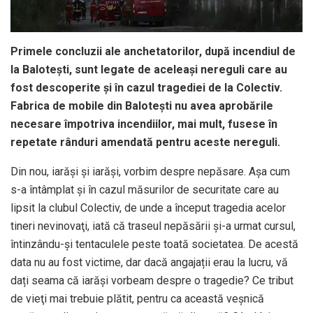
Primele concluzii ale anchetatorilor, după incendiul de
la Balotești, sunt legate de aceleași nereguli care au
fost descoperite și în cazul tragediei de la Colectiv.
Fabrica de mobile din Balotești nu avea aprobările
necesare împotriva incendiilor, mai mult, fusese în
repetate rânduri amendată pentru aceste nereguli.
Din nou, iarăşi şi iarăşi, vorbim despre nepăsare. Aşa cum
s-a întâmplat şi în cazul măsurilor de securitate care au
lipsit la clubul Colectiv, de unde a început tragedia acelor
tineri nevinovaţi, iată că traseul nepăsării şi-a urmat cursul,
întinzându-și tentaculele peste toată societatea. De acestă
data nu au fost victime, dar dacă angajații erau la lucru, vă
dați seama că iarăși vorbeam despre o tragedie? Ce tribut
de vieţi mai trebuie plătit, pentru ca această veşnică