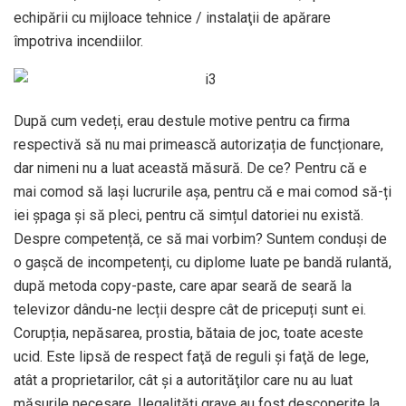
echipării cu mijloace tehnice / instalaţii de apărare
împotriva incendiilor.
După cum vedeți, erau destule motive pentru ca firma
respectivă să nu mai primească autorizația de funcționare,
dar nimeni nu a luat această măsură. De ce? Pentru că e
mai comod să lași lucrurile așa, pentru că e mai comod să-ți
iei șpaga și să pleci, pentru că simțul datoriei nu există.
Despre competență, ce să mai vorbim? Suntem conduși de
o gașcă de incompetenți, cu diplome luate pe bandă rulantă,
după metoda copy-paste, care apar seară de seară la
televizor dându-ne lecții despre cât de pricepuți sunt ei.
Corupția, nepăsarea, prostia, bătaia de joc, toate aceste
ucid. Este lipsă de respect faţă de reguli şi faţă de lege,
atât a proprietarilor, cât şi a autorităţilor care nu au luat
măsurile necesare. Ilegalități grave au fost descoperite la