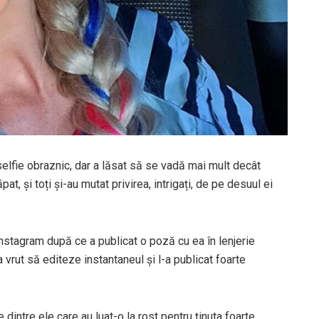
selfie obraznic, dar a lăsat să se vadă mai mult decât
pat, și toți și-au mutat privirea, intrigați, de pe desuul ei
nstagram după ce a publicat o poză cu ea în lenjerie
a vrut să editeze instantaneul și l-a publicat foarte
dintre ele care au luat-o la rost pentru ținuta foarte