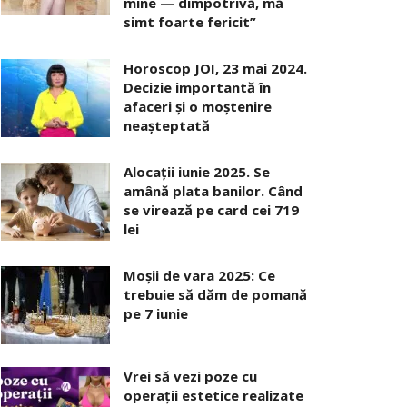
mine — dimpotrivă, mă
simt foarte fericit”
Horoscop JOI, 23 mai 2024.
Decizie importantă în
afaceri şi o moştenire
neaşteptată
Alocaţii iunie 2025. Se
amână plata banilor. Când
se virează pe card cei 719
lei
Moșii de vara 2025: Ce
trebuie să dăm de pomană
pe 7 iunie
Vrei să vezi poze cu
operații estetice realizate