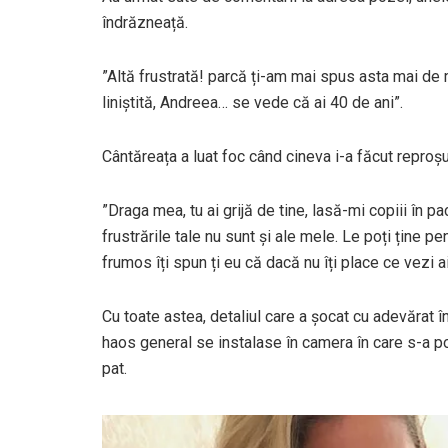
îndrăzneață.
”Altă frustrată! parcă ți-am mai spus asta mai de 
liniștită, Andreea… se vede că ai 40 de ani”.
Cântăreața a luat foc când cineva i-a făcut reproș
”Draga mea, tu ai grijă de tine, lasă-mi copiii în p
frustrările tale nu sunt și ale mele. Le poți ține p
frumos îți spun ți eu că dacă nu îți place ce vezi ai
Cu toate astea, detaliul care a șocat cu adevărat
haos general se instalase în camera în care s-a po
pat.