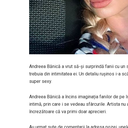
Andreea Bănică a vrut să-și surprindă fanii cu un 
trebuia din intimitatea ei. Un detaliu rușinos i-a scă
super sexy.
Andreea Bănică a încins imaginația fanilor de pe I
intimă, prin care i se vedeau sfârcurile. Artista nu 
încrezătoare că va primi doar aprecieri.
Au urmat sute de comentarii la adresa pozei, unele 