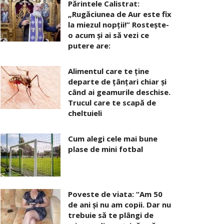
Părintele Calistrat:
„Rugăciunea de Aur este fix
la miezul nopţii!” Rosteşte-
o acum şi ai să vezi ce
putere are:
Alimentul care te ține
departe de țânțari chiar și
când ai geamurile deschise.
Trucul care te scapă de
cheltuieli
Cum alegi cele mai bune
plase de mini fotbal
Poveste de viata: “Am 50
de ani și nu am copii. Dar nu
trebuie să te plângi de