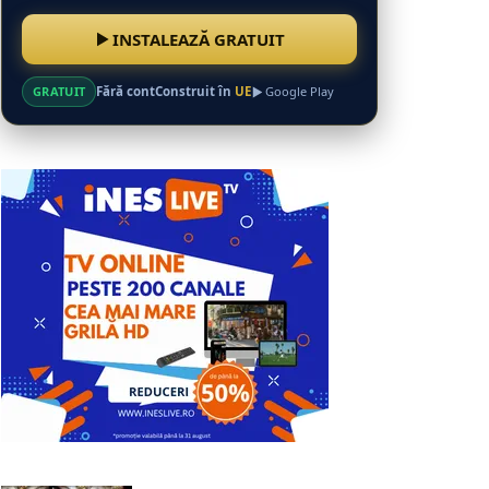
INSTALEAZĂ GRATUIT
GRATUIT
Fără cont
Construit în
UE
Google Play