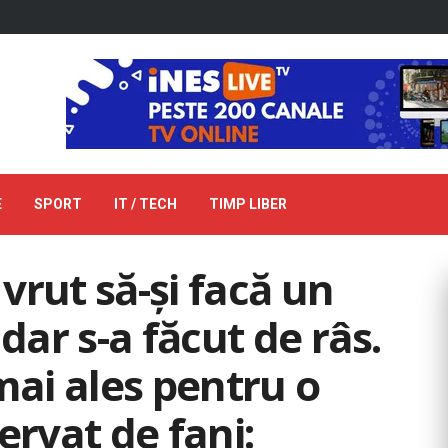
E
SPORT
IT / TECH
TIMP LIBER
vrut să-și facă un
dar s-a făcut de râs.
mai ales pentru o
ervat de fani: