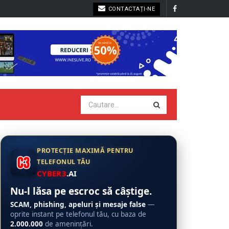
CONTACTAȚI-NE
PROTECȚIE MAXIMĂ PENTRU
TELEFONUL TĂU
CYBER3
.AI
Nu-l lăsa pe escroc să câștige.
SCAM, phishing, apeluri și mesaje false
—
oprite instant pe telefonul tău, cu baza de
2.000.000
de amenințări.