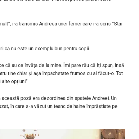
mult”, i-a transmis Andreea unei femei care i-a scris ”Stai
uri că nu este un exemplu bun pentru copii.
ace că au ce învăța de la mine. Îmi pare rău că îți spun, însă
entru tine chiar și așa împachetate frumos cu ai făcut-o. Tot
 alte opțiuni”.
 în această poză era dezordinea din spatele Andreei. Un
zat, în care s-a văzut un teanc de haine împrăștiate pe