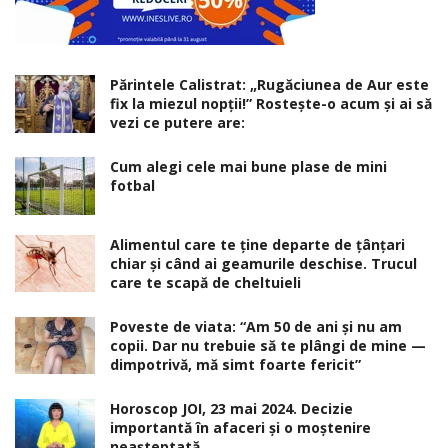
Părintele Calistrat: „Rugăciunea de Aur este
fix la miezul nopţii!” Rosteşte-o acum şi ai să
vezi ce putere are:
Cum alegi cele mai bune plase de mini
fotbal
Alimentul care te ține departe de țânțari
chiar și când ai geamurile deschise. Trucul
care te scapă de cheltuieli
Poveste de viata: “Am 50 de ani și nu am
copii. Dar nu trebuie să te plângi de mine —
dimpotrivă, mă simt foarte fericit”
Horoscop JOI, 23 mai 2024. Decizie
importantă în afaceri şi o moştenire
neaşteptată