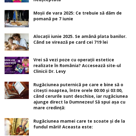
Moșii de vara 2025: Ce trebuie să dăm de
pomană pe 7 iunie
Alocaţii iunie 2025. Se amână plata banilor.
Când se virează pe card cei 719 lei
Vrei să vezi poze cu operații estetice
realizate în România? Accesează site-ul
Clinicii Dr. Levy
Rugăciunea puternică pe care e bine să o
citești noaptea, între orele 00:00 și 03:00,
când cerurile sunt deschise, iar rugăciunea
ajunge direct la Dumnezeu! Să spui așa cu
mare credință:
Rugăciunea mamei care te scoate şi de la
fundul mării! Aceasta este: