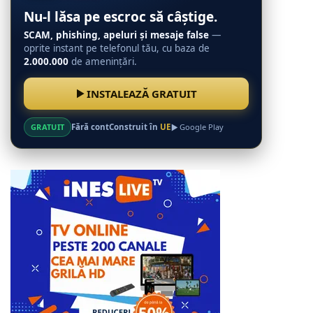
Nu-l lăsa pe escroc să câștige.
SCAM, phishing, apeluri și mesaje false
—
oprite instant pe telefonul tău, cu baza de
2.000.000
de amenințări.
INSTALEAZĂ GRATUIT
GRATUIT
Fără cont
Construit în
UE
Google Play