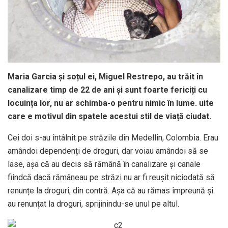
Maria Garcia și soțul ei, Miguel Restrepo, au trăit în
canalizare timp de 22 de ani și sunt foarte fericiți cu
locuința lor, nu ar schimba-o pentru nimic în lume. uite
care e motivul din spatele acestui stil de viață ciudat.
Cei doi s-au întâlnit pe străzile din Medellin, Colombia. Erau
amândoi dependenți de droguri, dar voiau amândoi să se
lase, așa că au decis să rămână în canalizare și canale
fiindcă dacă rămâneau pe străzi nu ar fi reușit niciodată să
renunțe la droguri, din contră. Așa că au rămas împreună și
au renunțat la droguri, sprijinindu-se unul pe altul.