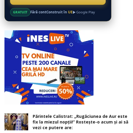
GRATUIT
Fără cont
Construit în
UE
Google Play
Părintele Calistrat: „Rugăciunea de Aur este
fix la miezul nopţii!” Rosteşte-o acum şi ai să
vezi ce putere are: