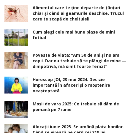
Alimentul care te ține departe de țânțari
chiar și când ai geamurile deschise. Trucul
care te scapă de cheltuieli
Cum alegi cele mai bune plase de mini
fotbal
Poveste de viata: “Am 50 de ani și nu am
copii. Dar nu trebuie să te plângi de mine —
dimpotrivă, mă simt foarte fericit”
Horoscop JOI, 23 mai 2024. Decizie
importantă în afaceri şi o moştenire
neaşteptată
Moșii de vara 2025: Ce trebuie să dăm de
pomană pe 7 iunie
Alocaţii iunie 2025. Se amână plata banilor.
Când se virează pe card cei 719 lei