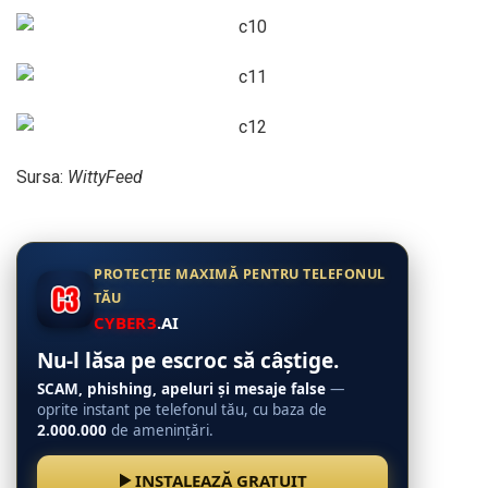
Sursa:
WittyFeed
PROTECȚIE MAXIMĂ PENTRU TELEFONUL
TĂU
CYBER3
.AI
Nu-l lăsa pe escroc să câștige.
SCAM, phishing, apeluri și mesaje false
—
oprite instant pe telefonul tău, cu baza de
2.000.000
de amenințări.
INSTALEAZĂ GRATUIT