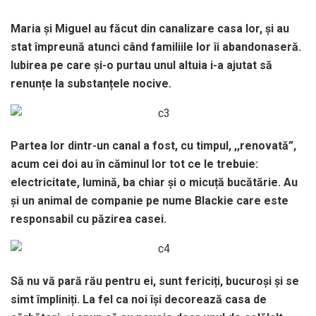
Maria și Miguel au făcut din canalizare casa lor, și au
stat împreună atunci când familiile lor îi abandonaseră.
Iubirea pe care și-o purtau unul altuia i-a ajutat să
renunțe la substanțele nocive.
Partea lor dintr-un canal a fost, cu timpul, ,,renovată”,
acum cei doi au în căminul lor tot ce le trebuie:
electricitate, lumină, ba chiar și o micuță bucătărie. Au
și un animal de companie pe nume Blackie care este
responsabil cu păzirea casei.
Să nu vă pară rău pentru ei, sunt fericiți, bucuroși și se
simt împliniți. La fel ca noi își decorează casa de