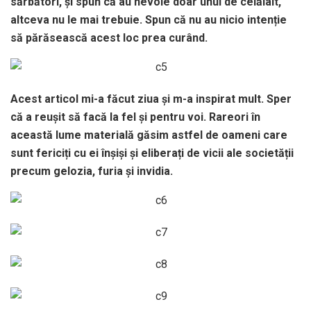
sărbători, și spun că au nevoie doar unul de celălalt,
altceva nu le mai trebuie. Spun că nu au nicio intenție
să părăsească acest loc prea curând.
Acest articol mi-a făcut ziua și m-a inspirat mult. Sper
că a reușit să facă la fel și pentru voi. Rareori în
această lume materială găsim astfel de oameni care
sunt fericiți cu ei înșiși și eliberați de vicii ale societății
precum gelozia, furia și invidia.