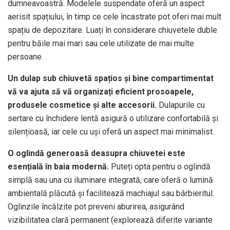
dumneavoastră. Modelele suspendate oferă un aspect
aerisit spațiului, în timp ce cele încastrate pot oferi mai mult
spațiu de depozitare. Luați în considerare chiuvetele duble
pentru băile mai mari sau cele utilizate de mai multe
persoane.
Un dulap sub chiuvetă spațios și bine compartimentat
vă va ajuta să vă organizați eficient prosoapele,
produsele cosmetice și alte accesorii.
Dulapurile cu
sertare cu închidere lentă asigură o utilizare confortabilă și
silențioasă, iar cele cu uși oferă un aspect mai minimalist.
O oglindă generoasă deasupra chiuvetei este
esențială în baia modernă.
Puteți opta pentru o oglindă
simplă sau una cu iluminare integrată, care oferă o lumină
ambientală plăcută și facilitează machiajul sau bărbieritul.
Oglinzile încălzite pot preveni aburirea, asigurând
vizibilitatea clară permanent (explorează diferite variante