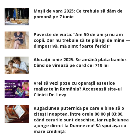
Moșii de vara 2025: Ce trebuie să dăm de
pomană pe 7 iunie
Poveste de viata: “Am 50 de ani și nu am
copii. Dar nu trebuie să te plângi de mine —
dimpotrivă, mă simt foarte fericit”
Alocaţii iunie 2025. Se amână plata banilor.
Când se virează pe card cei 719 lei
Vrei să vezi poze cu operații estetice
realizate în România? Accesează site-ul
Clinicii Dr. Levy
Rugăciunea puternică pe care e bine să o
citești noaptea, între orele 00:00 și 03:00,
când cerurile sunt deschise, iar rugăciunea
ajunge direct la Dumnezeu! Să spui așa cu
mare credință: