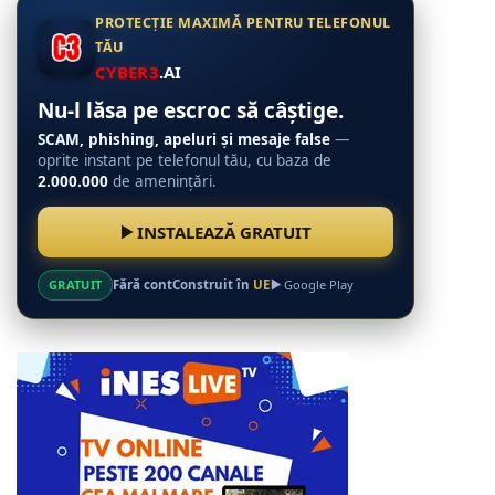
PROTECȚIE MAXIMĂ PENTRU TELEFONUL
TĂU
CYBER3
.AI
Nu-l lăsa pe escroc să câștige.
SCAM, phishing, apeluri și mesaje false
—
oprite instant pe telefonul tău, cu baza de
2.000.000
de amenințări.
INSTALEAZĂ GRATUIT
GRATUIT
Fără cont
Construit în
UE
Google Play