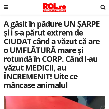
A găsit în pădure UN ȘARPE
și i s-a părut extrem de
CIUDAT când a văzut că are
o UMFLĂTURĂ mare și
rotundă în CORP. Când l-au
văzut MEDICII, au
ÎNCREMENIT! Uite ce
mâncase animalul