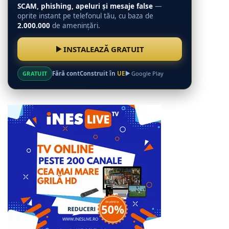
SCAM, phishing, apeluri și mesaje false
—
oprite instant pe telefonul tău, cu baza de
2.000.000
de amenințări.
INSTALEAZĂ GRATUIT
GRATUIT
Fără cont
Construit în
UE
Google Play