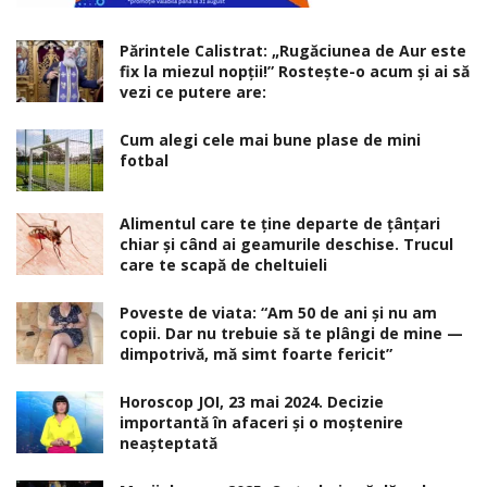
Părintele Calistrat: „Rugăciunea de Aur este
fix la miezul nopţii!” Rosteşte-o acum şi ai să
vezi ce putere are:
Cum alegi cele mai bune plase de mini
fotbal
Alimentul care te ține departe de țânțari
chiar și când ai geamurile deschise. Trucul
care te scapă de cheltuieli
Poveste de viata: “Am 50 de ani și nu am
copii. Dar nu trebuie să te plângi de mine —
dimpotrivă, mă simt foarte fericit”
Horoscop JOI, 23 mai 2024. Decizie
importantă în afaceri şi o moştenire
neaşteptată