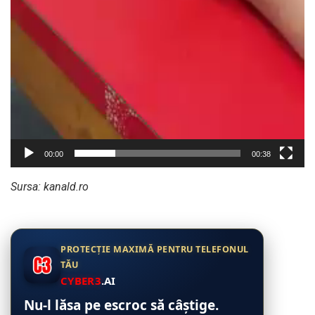
00:00
00:38
Sursa: kanald.ro
PROTECȚIE MAXIMĂ PENTRU TELEFONUL
TĂU
CYBER3
.AI
Nu-l lăsa pe escroc să câștige.