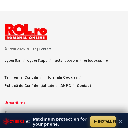
© 1998-2026 ROL.ro |
Contact
cyber3.ai
cyber3.app
fasterup.com
ortodoxia.me
Termeni si Conditii
Informatii Cookies
Politică de Confidențialitate
ANPC
Contact
Urmariti-ne
Maximum protection for
✕
CYBER3
.AI
INSTALL FREE
your phone.