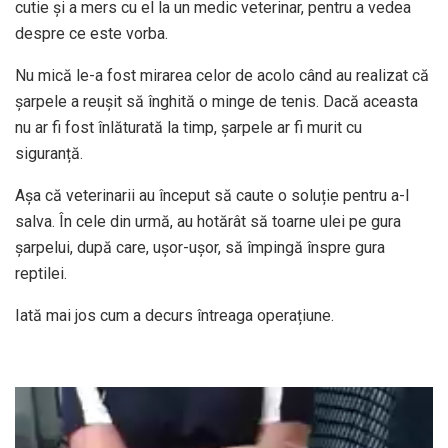
cutie și a mers cu el la un medic veterinar, pentru a vedea
despre ce este vorba.
Nu mică le-a fost mirarea celor de acolo când au realizat că
șarpele a reușit să înghită o minge de tenis. Dacă aceasta
nu ar fi fost înlăturată la timp, șarpele ar fi murit cu
siguranță.
Așa că veterinarii au început să caute o soluție pentru a-l
salva. În cele din urmă, au hotărât să toarne ulei pe gura
șarpelui, după care, ușor-ușor, să împingă înspre gura
reptilei.
Iată mai jos cum a decurs întreaga operațiune.
Player
video