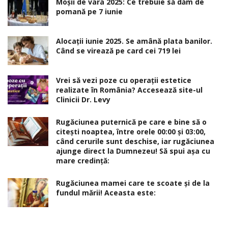
Moșii de vara 2025: Ce trebuie să dăm de
pomană pe 7 iunie
Alocaţii iunie 2025. Se amână plata banilor.
Când se virează pe card cei 719 lei
Vrei să vezi poze cu operații estetice
realizate în România? Accesează site-ul
Clinicii Dr. Levy
Rugăciunea puternică pe care e bine să o
citești noaptea, între orele 00:00 și 03:00,
când cerurile sunt deschise, iar rugăciunea
ajunge direct la Dumnezeu! Să spui așa cu
mare credință:
Rugăciunea mamei care te scoate şi de la
fundul mării! Aceasta este: