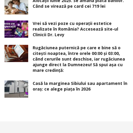
Alocaţii iunie 2025. Se amână plata banilor.
Când se virează pe card cei 719 lei
Vrei să vezi poze cu operații estetice
realizate în România? Accesează site-ul
Clinicii Dr. Levy
Rugăciunea puternică pe care e bine să o
citești noaptea, între orele 00:00 și 03:00,
când cerurile sunt deschise, iar rugăciunea
ajunge direct la Dumnezeu! Să spui așa cu
mare credință:
Casă la marginea Sibiului sau apartament în
oraș: ce alege piața în 2026