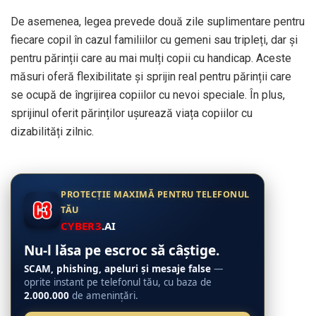
De asemenea, legea prevede două zile suplimentare pentru
fiecare copil în cazul familiilor cu gemeni sau tripleți, dar și
pentru părinții care au mai mulți copii cu handicap. Aceste
măsuri oferă flexibilitate și sprijin real pentru părinții care
se ocupă de îngrijirea copiilor cu nevoi speciale. În plus,
sprijinul oferit părinților ușurează viața copiilor cu
dizabilități zilnic.
PROTECȚIE MAXIMĂ PENTRU TELEFONUL
TĂU
CYBER3
.AI
Nu-l lăsa pe escroc să câștige.
SCAM, phishing, apeluri și mesaje false
—
oprite instant pe telefonul tău, cu baza de
2.000.000
de amenințări.