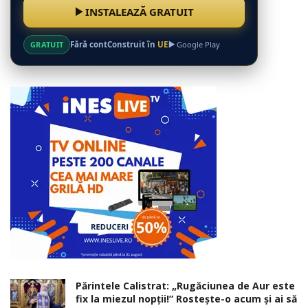
INSTALEAZĂ GRATUIT
GRATUIT
Fără cont
Construit în
UE
Google Play
Părintele Calistrat: „Rugăciunea de Aur este
fix la miezul nopţii!” Rosteşte-o acum şi ai să