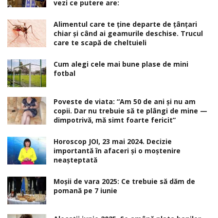
vezi ce putere are:
Alimentul care te ține departe de țânțari
chiar și când ai geamurile deschise. Trucul
care te scapă de cheltuieli
Cum alegi cele mai bune plase de mini
fotbal
Poveste de viata: “Am 50 de ani și nu am
copii. Dar nu trebuie să te plângi de mine —
dimpotrivă, mă simt foarte fericit”
Horoscop JOI, 23 mai 2024. Decizie
importantă în afaceri şi o moştenire
neaşteptată
Moșii de vara 2025: Ce trebuie să dăm de
pomană pe 7 iunie