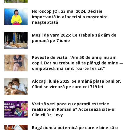
Horoscop JOI, 23 mai 2024. Decizie
importantă în afaceri şi o moştenire
neaşteptată
Moșii de vara 2025: Ce trebuie să dăm de
pomană pe 7 iunie
Poveste de viata: “Am 50 de ani și nu am
copii. Dar nu trebuie să te plângi de mine —
dimpotrivă, mă simt foarte fericit”
Alocaţii iunie 2025. Se amână plata banilor.
Când se virează pe card cei 719 lei
Vrei să vezi poze cu operații estetice
realizate în România? Accesează site-ul
Clinicii Dr. Levy
Rugăciunea puternică pe care e bine să o