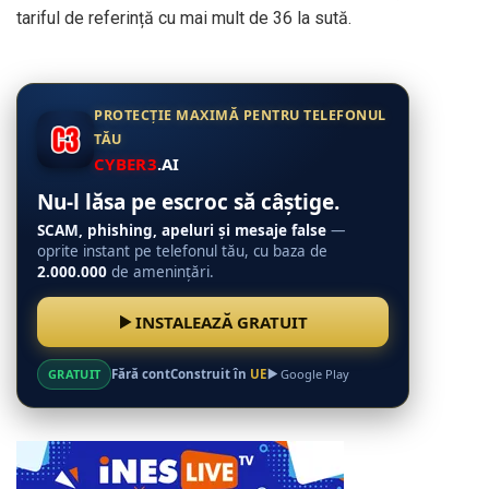
tariful de referință cu mai mult de 36 la sută.
PROTECȚIE MAXIMĂ PENTRU TELEFONUL
TĂU
CYBER3
.AI
Nu-l lăsa pe escroc să câștige.
SCAM, phishing, apeluri și mesaje false
—
oprite instant pe telefonul tău, cu baza de
2.000.000
de amenințări.
INSTALEAZĂ GRATUIT
GRATUIT
Fără cont
Construit în
UE
Google Play