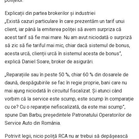
polițelor.
Explicații din partea brokerilor și industriei
„Există cazuri particulare în care prezentăm un tarif unui
client, iar până la emiterea poliței să avem surpriza că
acest tarif să fie mai mare. Nu am avut niciodată o surpriză
să zic să fie tariful mai mic, chiar dacă sistemul de bonus,
acesta urcă, clienții urcă în sistemul acesta de bonus”,
explică Daniel Soare, broker de asigurări.
„Reparațiile sau în peste 50 %, chiar 60 % din dosarele de
daună, despăgubirile se fac în regie proprie, bani care nu
mai ajung niciodată în circuitul fiscalizat. Și atunci când
vorbim că la service este scump, este scump în comparație
cu ce? Cu o reparație nefiscalizată, da este mai scump”,
spune Dan Barbu, președintele Patronatului Operatorilor de
Service Auto din România.
Potrivit legii, nicio poliță RCA nu ar trebui să depășească