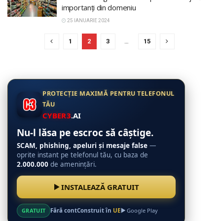
importanți din domeniu
25 IANUARIE 2024
1
2
3
…
15
PROTECȚIE MAXIMĂ PENTRU TELEFONUL
TĂU
CYBER3
.AI
Nu-l lăsa pe escroc să câștige.
SCAM, phishing, apeluri și mesaje false
—
oprite instant pe telefonul tău, cu baza de
2.000.000
de amenințări.
INSTALEAZĂ GRATUIT
GRATUIT
Fără cont
Construit în
UE
Google Play