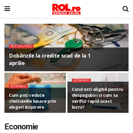
ACTUALITATE
Dobânzile la credite scad de la 1
aprilie
ECONOMIE
ECONOMIE
Cand esti eligibil pentru
Cum poți reduce
despagubiri si cum sa
cheltuielile lunare prin
verifici rapid acest
alegeri inspirate
lucru?
Economie