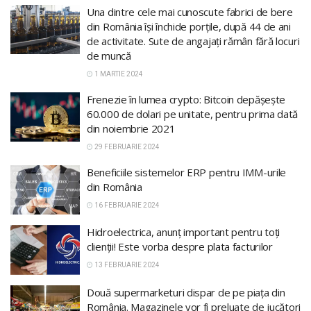
Una dintre cele mai cunoscute fabrici de bere
din România își închide porțile, după 44 de ani
de activitate. Sute de angajați rămân fără locuri
de muncă
1 MARTIE 2024
Frenezie în lumea crypto: Bitcoin depăşeşte
60.000 de dolari pe unitate, pentru prima dată
din noiembrie 2021
29 FEBRUARIE 2024
Beneficiile sistemelor ERP pentru IMM-urile
din România
16 FEBRUARIE 2024
Hidroelectrica, anunț important pentru toți
clienții! Este vorba despre plata facturilor
13 FEBRUARIE 2024
Două supermarketuri dispar de pe piața din
România. Magazinele vor fi preluate de jucători