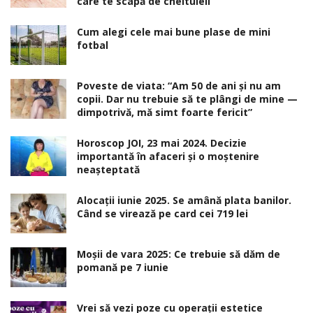
care te scapă de cheltuieli
Cum alegi cele mai bune plase de mini
fotbal
Poveste de viata: “Am 50 de ani și nu am
copii. Dar nu trebuie să te plângi de mine —
dimpotrivă, mă simt foarte fericit”
Horoscop JOI, 23 mai 2024. Decizie
importantă în afaceri şi o moştenire
neaşteptată
Alocaţii iunie 2025. Se amână plata banilor.
Când se virează pe card cei 719 lei
Moșii de vara 2025: Ce trebuie să dăm de
pomană pe 7 iunie
Vrei să vezi poze cu operații estetice