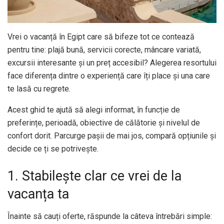
Vrei o vacanță în Egipt care să bifeze tot ce contează
pentru tine: plajă bună, servicii corecte, mâncare variată,
excursii interesante și un preț accesibil? Alegerea resortului
face diferența dintre o experiență care îți place și una care
te lasă cu regrete.
Acest ghid te ajută să alegi informat, în funcție de
preferințe, perioadă, obiective de călătorie și nivelul de
confort dorit. Parcurge pașii de mai jos, compară opțiunile și
decide ce ți se potrivește.
1. Stabilește clar ce vrei de la
vacanța ta
Înainte să cauți oferte, răspunde la câteva întrebări simple: