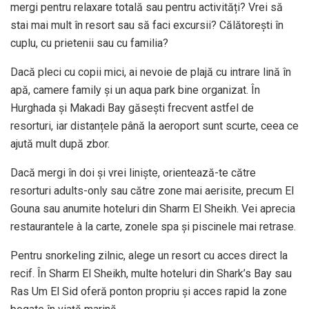
mergi pentru relaxare totală sau pentru activități? Vrei să
stai mai mult în resort sau să faci excursii? Călătorești în
cuplu, cu prietenii sau cu familia?
Dacă pleci cu copii mici, ai nevoie de plajă cu intrare lină în
apă, camere family și un aqua park bine organizat. În
Hurghada și Makadi Bay găsești frecvent astfel de
resorturi, iar distanțele până la aeroport sunt scurte, ceea ce
ajută mult după zbor.
Dacă mergi în doi și vrei liniște, orientează-te către
resorturi adults-only sau către zone mai aerisite, precum El
Gouna sau anumite hoteluri din Sharm El Sheikh. Vei aprecia
restaurantele à la carte, zonele spa și piscinele mai retrase.
Pentru snorkeling zilnic, alege un resort cu acces direct la
recif. În Sharm El Sheikh, multe hoteluri din Shark’s Bay sau
Ras Um El Sid oferă ponton propriu și acces rapid la zone