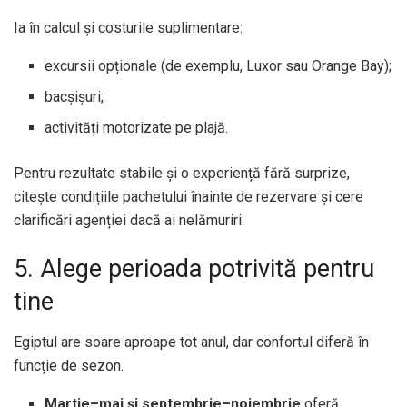
Ia în calcul și costurile suplimentare:
excursii opționale (de exemplu, Luxor sau Orange Bay);
bacșișuri;
activități motorizate pe plajă.
Pentru rezultate stabile și o experiență fără surprize,
citește condițiile pachetului înainte de rezervare și cere
clarificări agenției dacă ai nelămuriri.
5. Alege perioada potrivită pentru
tine
Egiptul are soare aproape tot anul, dar confortul diferă în
funcție de sezon.
Martie–mai și septembrie–noiembrie
oferă