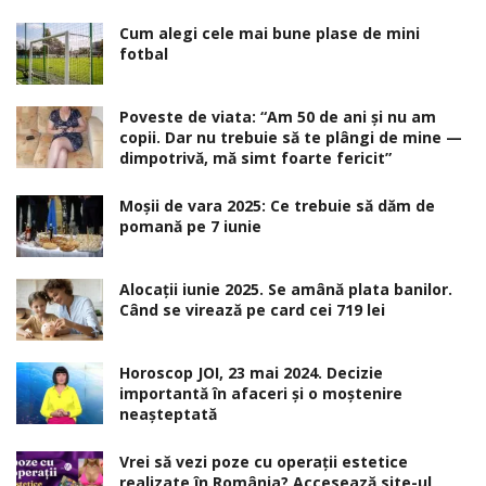
Cum alegi cele mai bune plase de mini
fotbal
Poveste de viata: “Am 50 de ani și nu am
copii. Dar nu trebuie să te plângi de mine —
dimpotrivă, mă simt foarte fericit”
Moșii de vara 2025: Ce trebuie să dăm de
pomană pe 7 iunie
Alocaţii iunie 2025. Se amână plata banilor.
Când se virează pe card cei 719 lei
Horoscop JOI, 23 mai 2024. Decizie
importantă în afaceri şi o moştenire
neaşteptată
Vrei să vezi poze cu operații estetice
realizate în România? Accesează site-ul