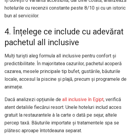
îți dorești o variantă accesibilă, dar bine cotată, analizează
hotelurile cu recenzii constante peste 8/10 și cu un istoric
bun al serviciilor.
4. Înțelege ce include cu adevărat
pachetul all inclusive
Mulți turiști aleg formula all inclusive pentru confort și
predictibilitate. În majoritatea cazurilor, pachetul acoperă
cazarea, mesele principale tip bufet, gustările, băuturile
locale, accesul la piscine și plajă, precum și programele de
animație.
Dacă analizezi opțiunile de
all inclusive în Egipt
, verifică
atent detaliile fiecărui resort. Unele hoteluri includ acces
gratuit la restaurantele à la carte o dată pe sejur, altele
percep taxă. Băuturile importate și tratamentele spa se
plătesc aproape întotdeauna separat.