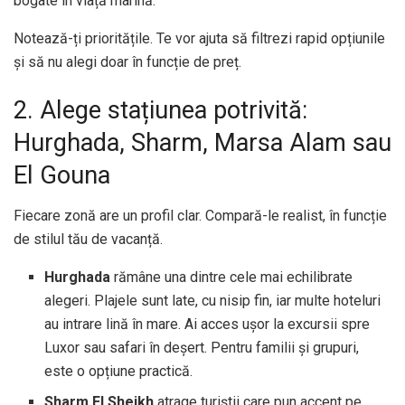
bogate în viață marină.
Notează-ți prioritățile. Te vor ajuta să filtrezi rapid opțiunile
și să nu alegi doar în funcție de preț.
2. Alege stațiunea potrivită:
Hurghada, Sharm, Marsa Alam sau
El Gouna
Fiecare zonă are un profil clar. Compară-le realist, în funcție
de stilul tău de vacanță.
Hurghada
rămâne una dintre cele mai echilibrate
alegeri. Plajele sunt late, cu nisip fin, iar multe hoteluri
au intrare lină în mare. Ai acces ușor la excursii spre
Luxor sau safari în deșert. Pentru familii și grupuri,
este o opțiune practică.
Sharm El Sheikh
atrage turiștii care pun accent pe