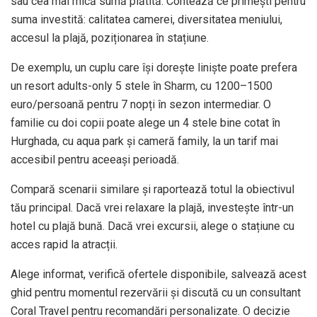
sau cea mai mică sumă plătită. Contează ce primești pentru
suma investită: calitatea camerei, diversitatea meniului,
accesul la plajă, poziționarea în stațiune.
De exemplu, un cuplu care își dorește liniște poate prefera
un resort adults-only 5 stele în Sharm, cu 1200–1500
euro/persoană pentru 7 nopți în sezon intermediar. O
familie cu doi copii poate alege un 4 stele bine cotat în
Hurghada, cu aqua park și cameră family, la un tarif mai
accesibil pentru aceeași perioadă.
Compară scenarii similare și raportează totul la obiectivul
tău principal. Dacă vrei relaxare la plajă, investește într-un
hotel cu plajă bună. Dacă vrei excursii, alege o stațiune cu
acces rapid la atracții.
Alege informat, verifică ofertele disponibile, salvează acest
ghid pentru momentul rezervării și discută cu un consultant
Coral Travel pentru recomandări personalizate. O decizie