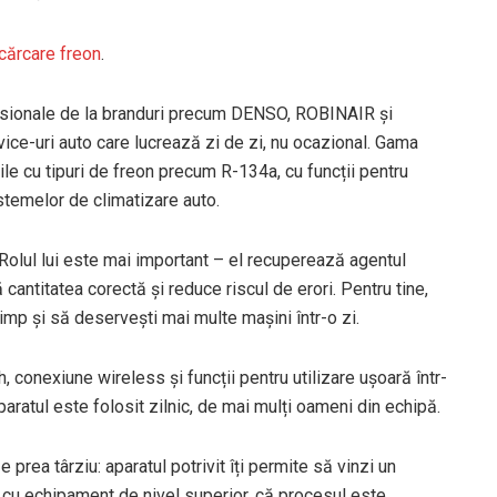
ncărcare freon
.
esionale de la branduri precum DENSO, ROBINAIR și
ce-uri auto care lucrează zi de zi, nu ocazional. Gama
e cu tipuri de freon precum R-134a, cu funcții pentru
istemelor de climatizare auto.
Rolul lui este mai important – el recuperează agentul
ă cantitatea corectă și reduce riscul de erori. Pentru tine,
imp și să deservești mai multe mașini într-o zi.
 conexiune wireless și funcții pentru utilizare ușoară într-
aratul este folosit zilnic, de mai mulți oameni din echipă.
 prea târziu: aparatul potrivit îți permite să vinzi un
i cu echipament de nivel superior, că procesul este