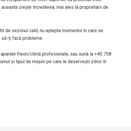
me aceasta crește încrederea, mai ales la proprietarii de
ătit de sezonul cald, nu aștepta momentul în care se
 să-ți facă probleme.
 aparate freon/climă profesionale, sau sună la +40 758
mul și tipul de mașini pe care le deservești zilnic în