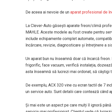
De aceea ai nevoie de un
aparat profesional de î
La Clever-Auto găsești aparate freon/climă prof
MAHLE. Aceste modele au fost create pentru servi
include echipamente complet automate, compatibil
încărcare, revizie, diagnosticare și întreținere a s
Un aparat bun nu înseamnă doar că încarcă freon. 
frigorific, face vacuum, verifică instalația, dozeaz
asta înseamnă să lucrezi mai ordonat, să câștigi t
De exemplu, ACX 320 vine cu ecran tactil de 7 inch,
un service auto. Sunt detalii care contează când ap
Și mai este un aspect pe care mulți îl ignoră până e
serviciu mai profesionist. Clientul vede că lucrez