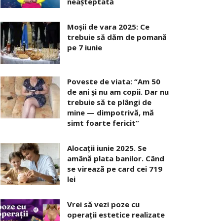
neaşteptată
Moșii de vara 2025: Ce
trebuie să dăm de pomană
pe 7 iunie
Poveste de viata: “Am 50
de ani și nu am copii. Dar nu
trebuie să te plângi de
mine — dimpotrivă, mă
simt foarte fericit”
Alocaţii iunie 2025. Se
amână plata banilor. Când
se virează pe card cei 719
lei
Vrei să vezi poze cu
operații estetice realizate