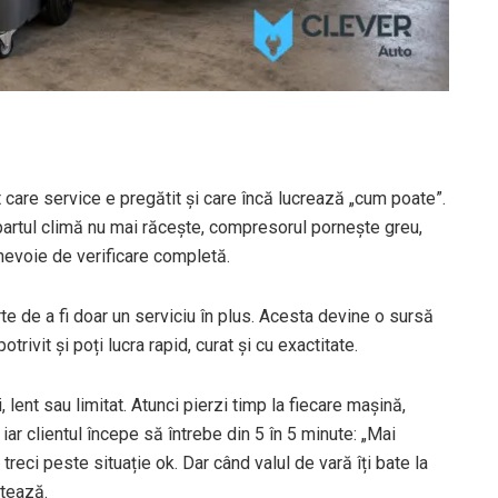
 care service e pregătit și care încă lucrează „cum poate”.
apartul climă nu mai răcește, compresorul pornește greu,
 nevoie de verificare completă.
te de a fi doar un serviciu în plus. Acesta devine o sursă
rivit și poți lucra rapid, curat și cu exactitate.
ent sau limitat. Atunci pierzi timp la fiecare mașină,
 iar clientul începe să întrebe din 5 în 5 minute: „Mai
treci peste situație ok. Dar când valul de vară îți bate la
ntează.