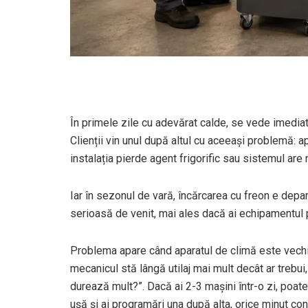
În primele zile cu adevărat calde, se vede imediat
Clienții vin unul după altul cu aceeași problemă: 
instalația pierde agent frigorific sau sistemul are
Iar în sezonul de vară, încărcarea cu freon e depar
serioasă de venit, mai ales dacă ai echipamentul pot
Problema apare când aparatul de climă este vechi, l
mecanicul stă lângă utilaj mai mult decât ar trebui,
durează mult?”. Dacă ai 2-3 mașini într-o zi, poate 
ușă și ai programări una după alta, orice minut co