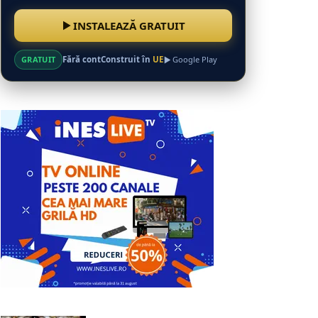
INSTALEAZĂ GRATUIT
GRATUIT
Fără cont
Construit în
UE
Google Play