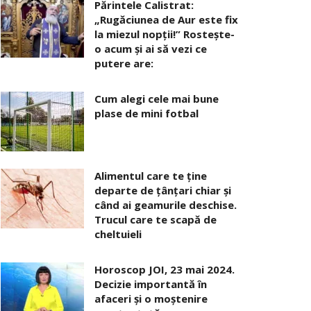
Părintele Calistrat:
„Rugăciunea de Aur este fix
la miezul nopţii!” Rosteşte-
o acum şi ai să vezi ce
putere are:
Cum alegi cele mai bune
plase de mini fotbal
Alimentul care te ține
departe de țânțari chiar și
când ai geamurile deschise.
Trucul care te scapă de
cheltuieli
Horoscop JOI, 23 mai 2024.
Decizie importantă în
afaceri şi o moştenire