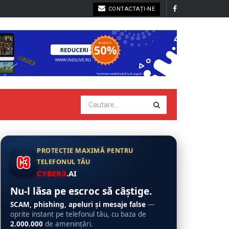
CONTACTAȚI-NE
PROTECȚIE MAXIMĂ PENTRU
TELEFONUL TĂU
CYBER3
.AI
Nu-l lăsa pe escroc să câștige.
SCAM, phishing, apeluri și mesaje false
—
oprite instant pe telefonul tău, cu baza de
2.000.000
de amenințări.