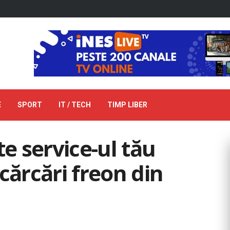
E
SPORT
IT / TECH
TIMP LIBER
te service-ul tău
cărcări freon din